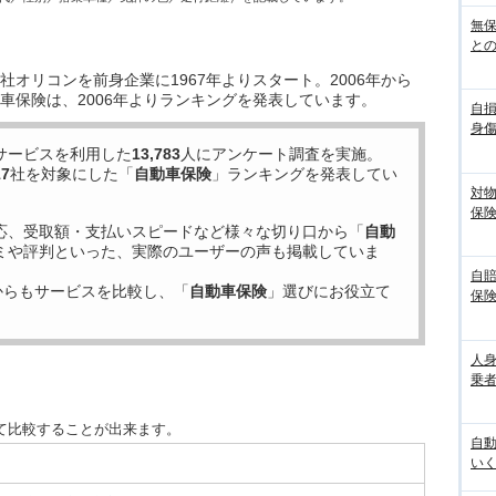
無
との
オリコンを前身企業に1967年よりスタート。2006年から
車保険は、2006年よりランキングを発表しています。
自
身
サービスを利用した
13,783
人にアンケート調査を実施。
17
社を対象にした「
自動車保険
」ランキングを発表してい
対
保
応、受取額・支払いスピードなど様々な切り口から「
自動
ミや評判といった、実際のユーザーの声も掲載していま
自
からもサービスを比較し、「
自動車保険
」選びにお役立て
保
人
乗者
て比較することが出来ます。
自
いく