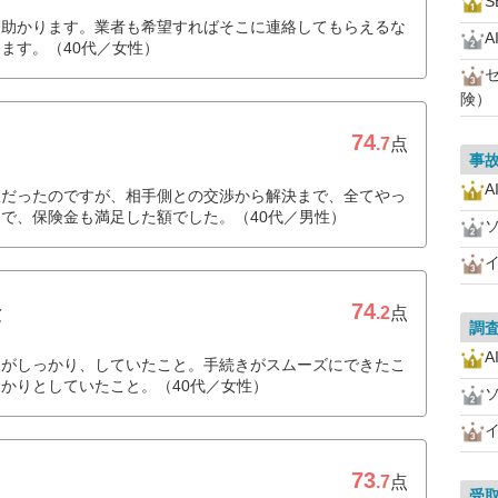
S
て助かります。業者も希望すればそこに連絡してもらえるな
A
ます。（40代／女性）
険）
74
.7
点
事
A
故だったのですが、相手側との交渉から解決まで、全てやっ
で、保険金も満足した額でした。（40代／男性）
74
険
.2
点
調
A
容がしっかり、していたこと。手続きがスムーズにできたこ
かりとしていたこと。（40代／女性）
73
.7
点
受