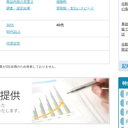
商品内容の充実さ
保険料
自動
調査・認定結果
受取額・支払いスピード
の
事
30代
40代
級
60代以上
説
代理店型
自
限定
記
業が2社未満のため発表しておりません。
特