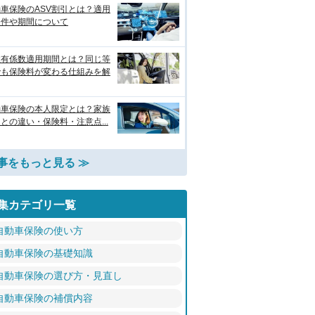
車保険のASV割引とは？適用
条件や期間について
故有係数適用期間とは？同じ等
でも保険料が変わる仕組みを解
動車保険の本人限定とは？家族
との違い・保険料・注意点...
事をもっと見る ≫
集カテゴリ一覧
自動車保険の使い方
自動車保険の基礎知識
自動車保険の選び方・見直し
自動車保険の補償内容