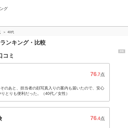
ング
版
40代
0代ランキング・比較
PR
口コミ
76
.7
点
。そのあと、担当者の顔写真入りの案内も届いたので、安心
やりとりも便利だった。（40代／女性）
76
険
.4
点