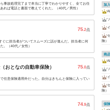
から事故処理完了まで本当に丁寧でわかりやすく、全てお任
加
あれば電話と書面で教えてくれた。（40代／男性）
A
75
.2
点
険）
すぐに担当者がついてスムーズに話が進んだ。担当者に何
た。（40代／女性）
商
A
75
険（おとなの自動車保険）
.0
点
中で任意保険適用外だった。自分はきちんと保険に入ってい
）
険）
74
保
.9
点