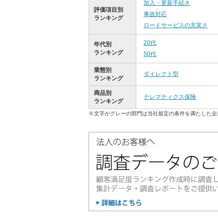
加入・更新手続き
評価項目別
事故対応
ランキング
ロードサービスの充実さ
20代
年代別
ランキング
50代
業態別
ダイレクト型
ランキング
商品別
テレマティクス保険
ランキング
※文字がグレーの部門は当社規定の条件を満たした企