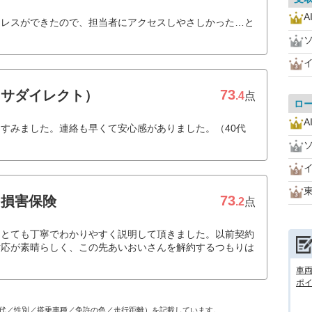
A
ドレスができたので、担当者にアクセスしやさしかった…と
73
クサダイレクト）
.4
点
ロ
A
すみました。連絡も早くて安心感がありました。（40代
73
和損害保険
.2
点
、とても丁寧でわかりやすく説明して頂きました。以前契約
対応が素晴らしく、この先あいおいさんを解約するつもりは
車
ポ
代／性別／搭乗車種／免許の色／走行距離）を記載しています。