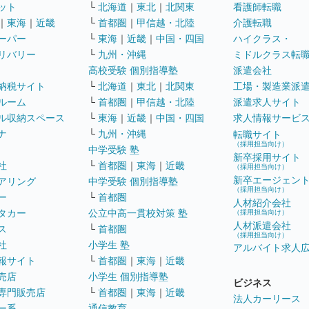
ット
└
北海道
｜
東北
｜
北関東
看護師転職
｜
東海
｜
近畿
└
首都圏
｜
甲信越・北陸
介護転職
ーパー
└
東海
｜
近畿
｜
中国・四国
ハイクラス・
リバリー
└
九州・沖縄
ミドルクラス転
高校受験 個別指導塾
派遣会社
納税サイト
└
北海道
｜
東北
｜
北関東
工場・製造業派
ルーム
└
首都圏
｜
甲信越・北陸
派遣求人サイト
ル収納スペース
└
東海
｜
近畿
｜
中国・四国
求人情報サービ
ナ
└
九州・沖縄
転職サイト
（採用担当向け）
中学受験 塾
新卒採用サイト
社
└
首都圏
｜
東海
｜
近畿
（採用担当向け）
新卒エージェン
アリング
中学受験 個別指導塾
（採用担当向け）
ー
└
首都圏
人材紹介会社
タカー
公立中高一貫校対策 塾
（採用担当向け）
人材派遣会社
ス
└
首都圏
（採用担当向け）
社
小学生 塾
アルバイト求人
報サイト
└
首都圏
｜
東海
｜
近畿
売店
小学生 個別指導塾
ビジネス
専門販売店
└
首都圏
｜
東海
｜
近畿
法人カーリース
ー系
通信教育