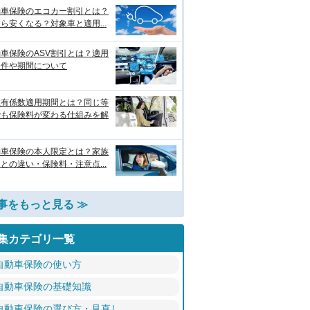
動車保険のエコカー割引とは？
ら安くなる？対象車と適用...
車保険のASV割引とは？適用
条件や期間について
故有係数適用期間とは？同じ等
でも保険料が変わる仕組みを解
動車保険の本人限定とは？家族
との違い・保険料・注意点...
事をもっと見る ≫
集カテゴリ一覧
自動車保険の使い方
自動車保険の基礎知識
自動車保険の選び方・見直し