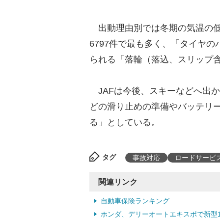
出動理由別では冬期の気温の低
6797件で最も多く、「タイヤ
られる「落輪（落込、スリップ含
JAFは今後、スキーなどへ出
どの滑り止めの準備やバッテリ
る」としている。
タグ
事故対応
ロードサービ
関連リンク
自動車保険ランキング
ホンダ、デリーオートエキスポで新型110