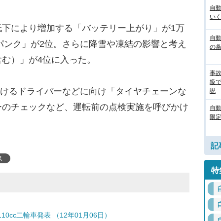
自
いく
下により増加する「バッテリー上がり」が1万
自動
のパンク」が2位。さらに降雪や凍結の影響と考え
の
む）」が4位に入った。
事
級
かけるドライバーなどに向け「タイヤチェーンな
説
ーのチェックなど、運転前の点検実施を呼びかけ
自
限定
記
ス
特
cc二輪車発表 （12年01月06日）