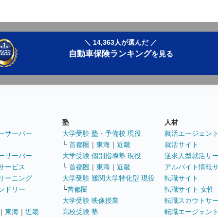
＼ 14,363人が選んだ ／
自動車保険ランキング
を見る
塾
人材
ーサーバー
大学受験 塾・予備校 現役
就活エージェン
└
首都圏
｜
東海
｜
近畿
就活サイト
ーサーバー
大学受験 個別指導塾 現役
逆求人型就活サ
サービス
└
首都圏
｜
東海
｜
近畿
アルバイト情報
リーニング
大学受験 難関大学特化型 現役
転職サイト
ンドリー
└
首都圏
転職サイト 女性
大学受験 映像授業
転職スカウトサ
｜
東海
｜
近畿
高校受験 塾
転職エージェン