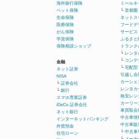
海外旅行保険
ミールキ
ペット保険
└
首都圏
生命保険
ネットス
医療保険
フードデ
がん保険
サービス
学資保険
ふるさと
保険相談ショップ
トランク
└
レンタ
└
コンテ
金融
└
宅配型
ネット証券
引越し会
NISA
カーシェ
└
証券会社
レンタカ
└
銀行
格安レン
スマホ専業証券
カーリー
iDeCo 証券会社
車買取会
ネット銀行
中古車情
インターネットバンキング
中古車販
外貨預金
└
中古車
住宅ローン
└
メーカ