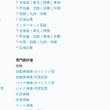
└
北海道
｜
東北
｜
関東
｜
東海
└
甲信越・北陸
｜
近畿
｜
中国
└
四国
｜
九州・沖縄
職
└
広域企業
インターネット回線
遣
└
北海道
｜
東北
｜
関東
└
甲信越・北陸
｜
東海
｜
近畿
ス
└
中国・四国
｜
九州・沖縄
└
広域企業
専門家評価
ト
保険
自動車保険 ダイレクト型
自動車保険 代理店型
バイク保険 ダイレクト型
広告
バイク保険 代理店型
火災保険
学資保険
ペット保険