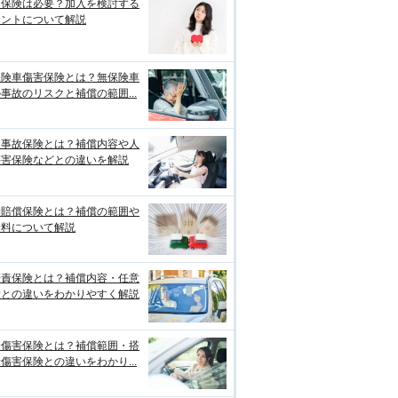
両保険は必要？加入を検討する
イントについて解説
保険車傷害保険とは？無保険車
事故のリスクと補償の範囲...
損事故保険とは？補償内容や人
傷害保険などとの違いを解説
物賠償保険とは？補償の範囲や
険料について解説
賠責保険とは？補償内容・任意
険との違いをわかりやすく解説
身傷害保険とは？補償範囲・搭
傷害保険との違いをわかり...