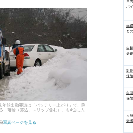
車
ポ
無
との
自
身
対
保
自
保
年末年始出動要請は「バッテリー上がり」で、降
る「落輪（落込、スリップ含む）」も4位に入
人
乗者
写真ページを見る