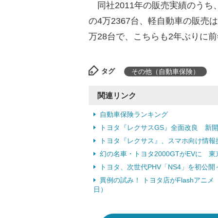
同社2011年の販売実績のうち
の4万2367台、軽自動車の販売は
万28台で、こちらも2年ぶりに
タグ
その他（自動車保険）
関連リンク
自動車保険ランキング
トヨタ『レクサスGS』全面改良 新開発の
トヨタ『レクサス』、スマホ向け情報提供
幻の名車・トヨタ2000GTがEVに 東
トヨタ、次世代PHV「NS4」を初公開
異例の試み！ トヨタ店がFlashアニ
日）