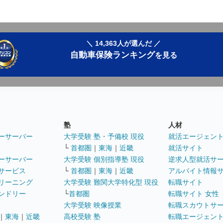
＼ 14,363人が選んだ ／
自動車保険ランキング
を見る
塾
人材
ーサーバー
大学受験 塾・予備校 現役
就活エージェン
└
首都圏
｜
東海
｜
近畿
就活サイト
ーサーバー
大学受験 個別指導塾 現役
逆求人型就活サ
サービス
└
首都圏
｜
東海
｜
近畿
アルバイト情報
リーニング
大学受験 難関大学特化型 現役
転職サイト
ンドリー
└
首都圏
転職サイト 女性
大学受験 映像授業
転職スカウトサ
｜
東海
｜
近畿
高校受験 塾
転職エージェン