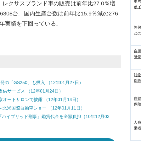
車
、レクサスブランド車の販売は前年比27.0％増
ポ
6308台。国内生産台数は前年比15.9％減の276
前年実績を下回っている。
無
との
自
身
対
保
「GS250」も投入 （12年01月27日）
サービス （12年01月24日）
自
京オートサロンで披露 （12年01月14日）
保
～北米国際自動車ショー （12年01月11日）
メ『ハイブリッド刑事』鑑賞代金を全額負担（10年12月03
人
乗者