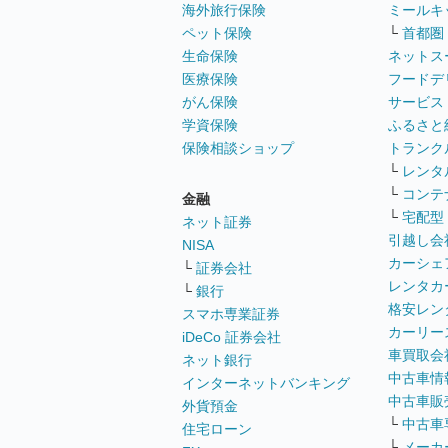
海外旅行保険
ミールキ
ペット保険
└
首都圏
生命保険
ネットス
医療保険
フードデ
がん保険
サービス
学資保険
ふるさと
保険相談ショップ
トランク
└
レンタ
└
コンテ
金融
└
宅配型
ネット証券
引越し会
NISA
カーシェ
└
証券会社
レンタカ
└
銀行
格安レン
スマホ専業証券
カーリー
iDeCo 証券会社
車買取会
ネット銀行
中古車情
インターネットバンキング
中古車販
外貨預金
└
中古車
住宅ローン
└
メーカ