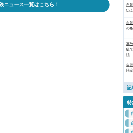
険ニュース一覧はこちら！
自
いく
自動
の
事
級
説
自
限定
記
特