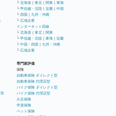
└
北海道
｜
東北
｜
関東
｜
東海
└
甲信越・北陸
｜
近畿
｜
中国
└
四国
｜
九州・沖縄
職
└
広域企業
インターネット回線
遣
└
北海道
｜
東北
｜
関東
└
甲信越・北陸
｜
東海
｜
近畿
ス
└
中国・四国
｜
九州・沖縄
└
広域企業
専門家評価
ト
保険
自動車保険 ダイレクト型
自動車保険 代理店型
バイク保険 ダイレクト型
広告
バイク保険 代理店型
火災保険
学資保険
ペット保険