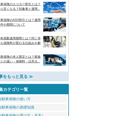
動車保険のエコカー割引とは？
ら安くなる？対象車と適用...
車保険のASV割引とは？適用
条件や期間について
故有係数適用期間とは？同じ等
でも保険料が変わる仕組みを解
動車保険の本人限定とは？家族
との違い・保険料・注意点...
事をもっと見る ≫
集カテゴリ一覧
自動車保険の使い方
自動車保険の基礎知識
自動車保険の選び方・見直し