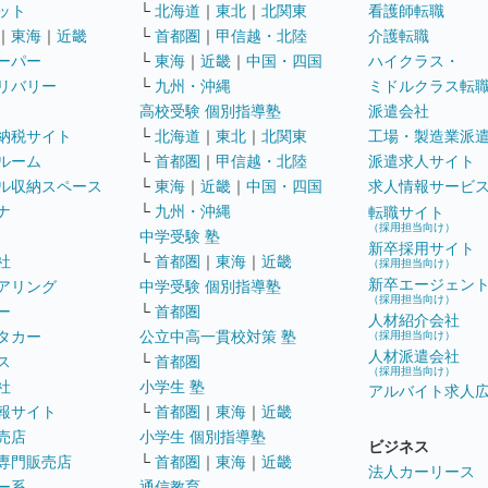
ット
└
北海道
｜
東北
｜
北関東
看護師転職
｜
東海
｜
近畿
└
首都圏
｜
甲信越・北陸
介護転職
ーパー
└
東海
｜
近畿
｜
中国・四国
ハイクラス・
リバリー
└
九州・沖縄
ミドルクラス転
高校受験 個別指導塾
派遣会社
納税サイト
└
北海道
｜
東北
｜
北関東
工場・製造業派
ルーム
└
首都圏
｜
甲信越・北陸
派遣求人サイト
ル収納スペース
└
東海
｜
近畿
｜
中国・四国
求人情報サービ
ナ
└
九州・沖縄
転職サイト
（採用担当向け）
中学受験 塾
新卒採用サイト
社
└
首都圏
｜
東海
｜
近畿
（採用担当向け）
新卒エージェン
アリング
中学受験 個別指導塾
（採用担当向け）
ー
└
首都圏
人材紹介会社
タカー
公立中高一貫校対策 塾
（採用担当向け）
人材派遣会社
ス
└
首都圏
（採用担当向け）
社
小学生 塾
アルバイト求人
報サイト
└
首都圏
｜
東海
｜
近畿
売店
小学生 個別指導塾
ビジネス
専門販売店
└
首都圏
｜
東海
｜
近畿
法人カーリース
ー系
通信教育