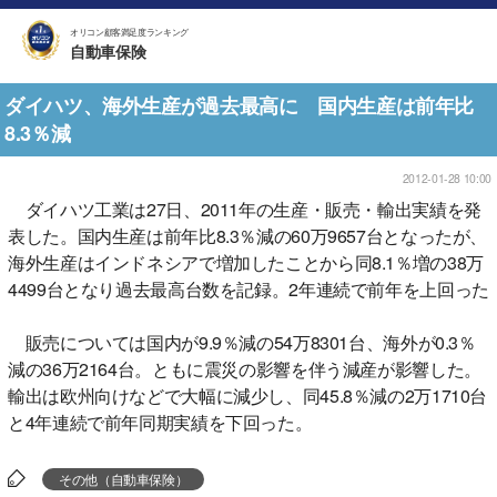
オリコン顧客満足度ランキング
自動車保険
ダイハツ、海外生産が過去最高に 国内生産は前年比
8.3％減
2012-01-28 10:00
ダイハツ工業は27日、2011年の生産・販売・輸出実績を発
表した。国内生産は前年比8.3％減の60万9657台となったが、
海外生産はインドネシアで増加したことから同8.1％増の38万
4499台となり過去最高台数を記録。2年連続で前年を上回った
販売については国内が9.9％減の54万8301台、海外が0.3％
減の36万2164台。ともに震災の影響を伴う減産が影響した。
輸出は欧州向けなどで大幅に減少し、同45.8％減の2万1710台
と4年連続で前年同期実績を下回った。
その他（自動車保険）