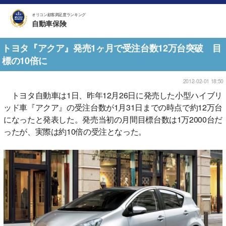
オリコン顧客満足度ランキング
自動車保険
トヨタ『アクア』発売1ヶ月で受注台数12万台突破 目
標の10倍に
2012-02-01 18:50
トヨタ自動車は1日、昨年12月26日に発売した小型ハイブリ
ッド車『アクア』の受注台数が1月31日までの時点で約12万台
になったと発表した。発売当初の月間目標台数は1万2000台だ
ったが、実際は約10倍の受注となった。