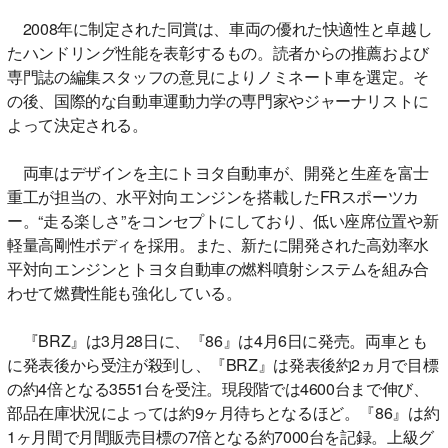
2008年に制定された同賞は、車両の優れた快適性と卓越し
たハンドリング性能を表彰するもの。読者からの推薦および
専門誌の編集スタッフの意見によりノミネート車を選定。そ
の後、国際的な自動車運動力学の専門家やジャーナリストに
よって決定される。
両車はデザインを主にトヨタ自動車が、開発と生産を富士
重工が担当の、水平対向エンジンを搭載したFRスポーツカ
ー。“走る楽しさ”をコンセプトにしており、低い座席位置や新
軽量高剛性ボディを採用。また、新たに開発された高効率水
平対向エンジンとトヨタ自動車の燃料噴射システムを組み合
わせて燃費性能も強化している。
『BRZ』は3月28日に、『86』は4月6日に発売。両車とも
に発表後から受注が殺到し、『BRZ』は発表後約2ヵ月で目標
の約4倍となる3551台を受注。現段階では4600台まで伸び、
部品在庫状況によっては約9ヶ月待ちとなるほど。『86』は約
1ヶ月間で月間販売目標の7倍となる約7000台を記録。上級グ