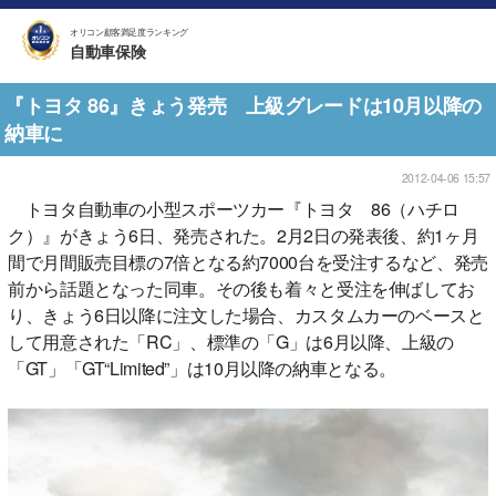
オリコン顧客満足度ランキング
自動車保険
『トヨタ 86』きょう発売 上級グレードは10月以降の
納車に
2012-04-06 15:57
トヨタ自動車の小型スポーツカー『トヨタ 86（ハチロ
ク）』がきょう6日、発売された。2月2日の発表後、約1ヶ月
間で月間販売目標の7倍となる約7000台を受注するなど、発売
前から話題となった同車。その後も着々と受注を伸ばしてお
り、きょう6日以降に注文した場合、カスタムカーのベースと
して用意された「RC」、標準の「G」は6月以降、上級の
「GT」「GT“Limited”」は10月以降の納車となる。