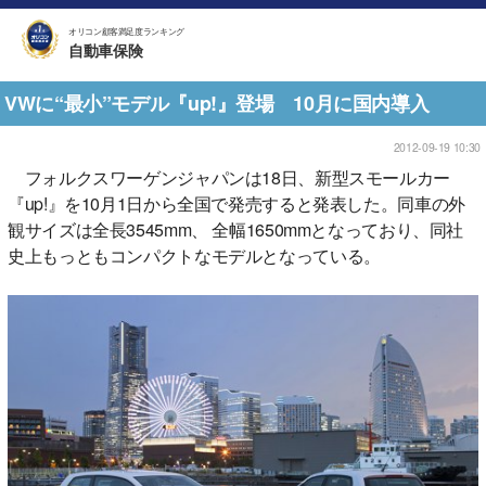
オリコン顧客満足度ランキング
自動車保険
VWに“最小”モデル『up!』登場 10月に国内導入
2012-09-19 10:30
フォルクスワーゲンジャパンは18日、新型スモールカー
『up!』を10月1日から全国で発売すると発表した。同車の外
観サイズは全長3545mm、 全幅1650mmとなっており、同社
史上もっともコンパクトなモデルとなっている。