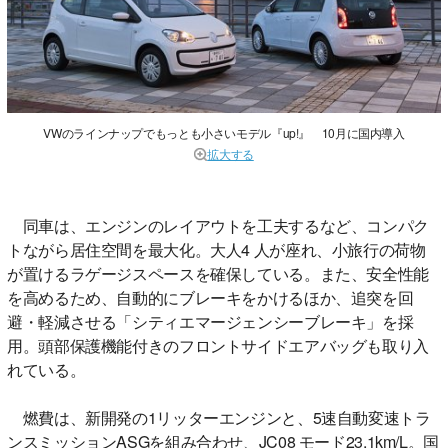
VWのラインナップでもっとも小さいモデル『up!』 10月に国内導入
拡大する
同車は、エンジンのレイアウトを工夫するなど、コンパク
トながら居住空間を最大化。大人4 人が座れ、小旅行の荷物
が置けるラゲージスペースを確保している。また、安全性能
を高めるため、自動的にブレーキをかけるほか、追突を回
避・軽減させる「シティエマージェンシーブレーキ」を採
用。頭部保護機能付きのフロントサイドエアバッグも取り入
れている。
燃費は、新開発の1リッターエンジンと、5速自動変速トラ
ンスミッションASGを組み合わせ、JC08 モード23.1km/L。国