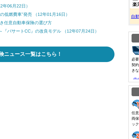
楽
年06月22日）
低燃費車”発売 （12年01月16日）
自
どき任意自動車保険の選び方
『パサートCC』の改良モデル （12年07月24日）
険ニュース一覧はこちら！
必要
契約
きな
→
任意
両保
ック