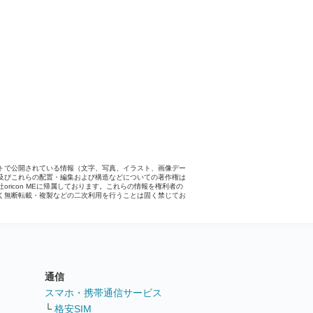
トで公開されている情報（文字、写真、イラスト、画像デー
及びこれらの配置・編集および構造などについての著作権は
社oricon MEに帰属しております。これらの情報を権利者の
く無断転載・複製などの二次利用を行うことは固く禁じてお
。
通信
ト
スマホ・携帯通信サービス
└
格安SIM