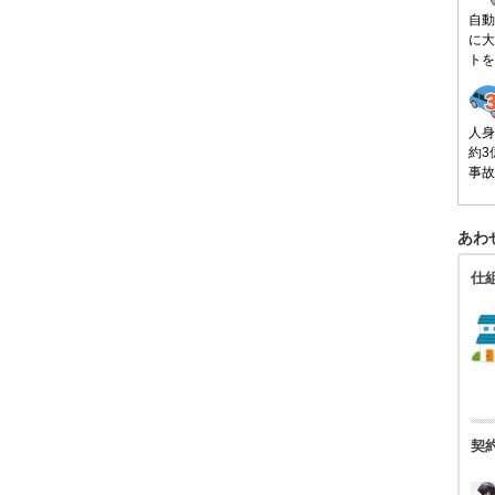
自動
に大
トを
人身
約3
事故
あわ
仕
契