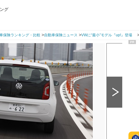
ング
>
>
車保険ランキング・比較
自動車保険ニュース
VWに“最小”モデル『up!』登場
PR