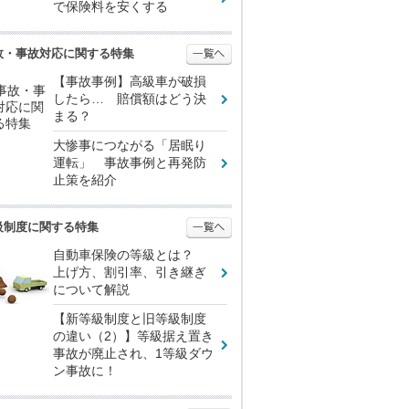
で保険料を安くする
故・事故対応に関する特集
【事故事例】高級車が破損
したら… 賠償額はどう決
まる？
大惨事につながる「居眠り
運転」 事故事例と再発防
止策を紹介
級制度に関する特集
自動車保険の等級とは？
上げ方、割引率、引き継ぎ
について解説
【新等級制度と旧等級制度
の違い（2）】等級据え置き
事故が廃止され、1等級ダウ
ン事故に！