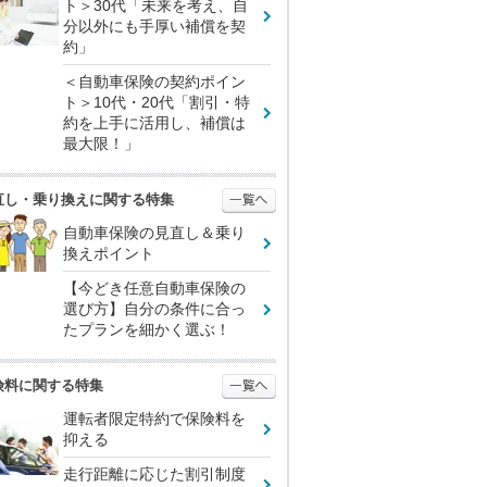
ト＞30代「未来を考え、自
分以外にも手厚い補償を契
約」
＜自動車保険の契約ポイン
ト＞10代・20代「割引・特
約を上手に活用し、補償は
最大限！」
直し・乗り換えに関する特集
自動車保険の見直し＆乗り
換えポイント
【今どき任意自動車保険の
選び方】自分の条件に合っ
たプランを細かく選ぶ！
険料に関する特集
運転者限定特約で保険料を
抑える
走行距離に応じた割引制度