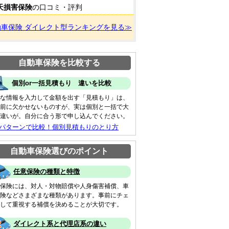
天損害保険
の口コミ・評判
動車保険 ダイレクト型ランキングを見る≫
自動車保険を比較する
個別or一括見積もり 違いを比較
な情報を入力して金額を出す「見積もり」は、
前に欠かせないものすが、実は個別と一括で大
違いが。自分に合う形で申し込んでください。
 パターンで比較！個別見積もりのとり方
自動車保険選びのポイント
任意保険の種類と特徴
保険には、対人・対物賠償や人身傷害補償、車
険などさまざまな種類があります。事前にチェ
して重視する補償を決めることが大切です。
ダイレクト系と代理店系の違い