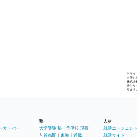
当サイ
タ等）
株式会
許可な
ります
塾
人材
ーサーバー
大学受験 塾・予備校 現役
就活エージェン
└
首都圏
｜
東海
｜
近畿
就活サイト