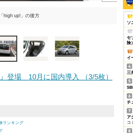
「high up!」の後方
ソ
セ
険
イ
三
!』登場 10月に国内導入 （3/5枚）
S
チ
ア
コ
険ランキング
グ