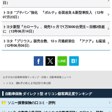
日）
トヨタ “プチバン”強化 『ポルテ』全面改良＆新型車投入 （12年
07月23日）
トヨタ新型『カローラ』、発売1ヶ月で1万5000台受注～目標2倍超
に （12年06月14日）
トヨタ『プリウス』販売台数、12ヶ月連続首位 『アクア』も猛追
（12年06月06日）
おすすめの自動車保険ランキング・比較
自動車保険ニュース
トヨタ、運転手の答える“対話型”の車公開
自動車保険 ダイレクト型 オリコン顧客満足度ランキング
ソニー損害保険
の口コミ・評判