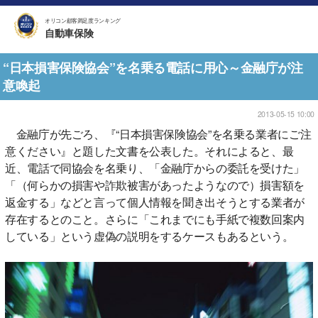
オリコン顧客満足度ランキング
自動車保険
“日本損害保険協会”を名乗る電話に用心～金融庁が注
意喚起
2013-05-15 10:00
金融庁が先ごろ、『“日本損害保険協会”を名乗る業者にご注
意ください』と題した文書を公表した。それによると、最
近、電話で同協会を名乗り、「金融庁からの委託を受けた」
「（何らかの損害や詐欺被害があったようなので）損害額を
返金する」などと言って個人情報を聞き出そうとする業者が
存在するとのこと。さらに「これまでにも手紙で複数回案内
している」という虚偽の説明をするケースもあるという。