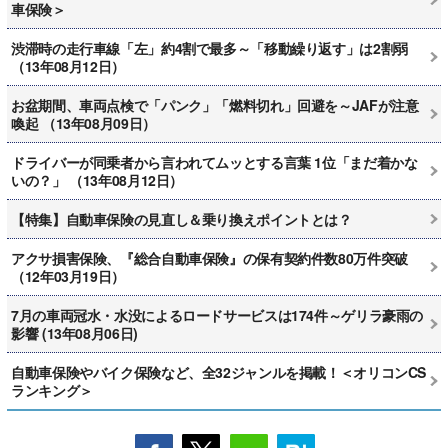
車保険＞
渋滞時の走行車線「左」約4割で最多～「移動繰り返す」は2割弱
（13年08月12日）
お盆期間、車両点検で「パンク」「燃料切れ」回避を～JAFが注意
喚起 （13年08月09日）
ドライバーが同乗者から言われてムッとする言葉 1位「まだ着かな
いの？」 （13年08月12日）
【特集】自動車保険の見直し＆乗り換えポイントとは？
アクサ損害保険、『総合自動車保険』の保有契約件数80万件突破
（12年03月19日）
7月の車両冠水・水没によるロードサービスは174件～ゲリラ豪雨の
影響 (13年08月06日)
自動車保険やバイク保険など、全32ジャンルを掲載！＜オリコンCS
ランキング＞