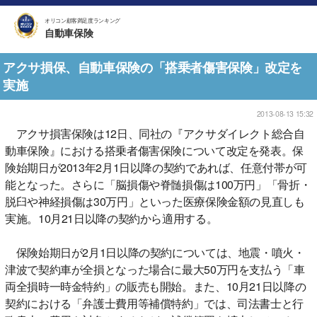
オリコン顧客満足度ランキング
自動車保険
アクサ損保、自動車保険の「搭乗者傷害保険」改定を
実施
2013-08-13 15:32
アクサ損害保険は12日、同社の『アクサダイレクト総合自
動車保険』における搭乗者傷害保険について改定を発表。保
険始期日が2013年2月1日以降の契約であれば、任意付帯が可
能となった。さらに「脳損傷や脊髄損傷は100万円」「骨折・
脱臼や神経損傷は30万円」といった医療保険金額の見直しも
実施。10月21日以降の契約から適用する。
保険始期日が2月1日以降の契約については、地震・噴火・
津波で契約車が全損となった場合に最大50万円を支払う「車
両全損時一時金特約」の販売も開始。また、10月21日以降の
契約における「弁護士費用等補償特約」では、司法書士と行