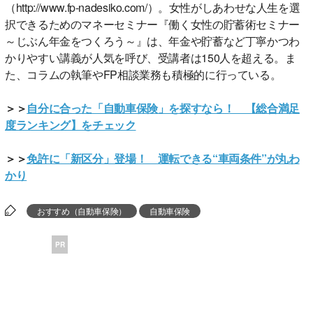
（http://www.fp-nadesiko.com/）。女性がしあわせな人生を選
択できるためのマネーセミナー『働く女性の貯蓄術セミナー
～じぶん年金をつくろう～』は、年金や貯蓄など丁寧かつわ
かりやすい講義が人気を呼び、受講者は150人を超える。ま
た、コラムの執筆やFP相談業務も積極的に行っている。
＞＞
自分に合った「自動車保険」を探すなら！ 【総合満足
度ランキング】をチェック
＞＞
免許に「新区分」登場！ 運転できる“車両条件”が丸わ
かり
おすすめ（自動車保険）
自動車保険
PR