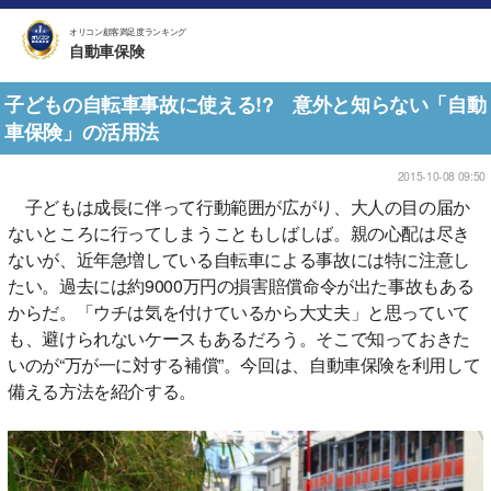
オリコン顧客満足度ランキング
自動車保険
子どもの自転車事故に使える!? 意外と知らない「自動
車保険」の活用法
2015-10-08 09:50
子どもは成長に伴って行動範囲が広がり、大人の目の届か
ないところに行ってしまうこともしばしば。親の心配は尽き
ないが、近年急増している自転車による事故には特に注意し
たい。過去には約9000万円の損害賠償命令が出た事故もある
からだ。「ウチは気を付けているから大丈夫」と思っていて
も、避けられないケースもあるだろう。そこで知っておきた
いのが“万が一に対する補償”。今回は、自動車保険を利用して
備える方法を紹介する。