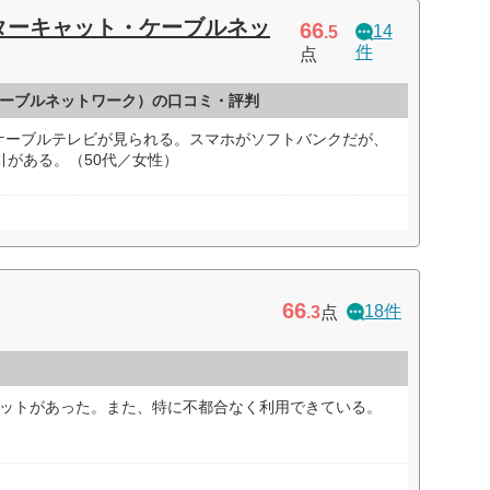
ターキャット・ケーブルネッ
66
14
.5
件
点
ーブルネットワーク）の口コミ・評判
ケーブルテレビが見られる。スマホがソフトバンクだが、
引がある。（50代／女性）
66
18件
.3
点
リットがあった。また、特に不都合なく利用できている。