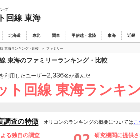
ング
ト回線 東海
北海道
東北
関東
甲信越・北陸
東海
近畿
線 東海ランキング・比較
ファミリー
回線 東海のファミリーランキング・比較
2,336
を利用したユーザー
名が選んだ
ット回線 東海ランキ
度調査の特徴
オリコンのランキングの概要については
こ
による独自の調査
研究機関に提供さ