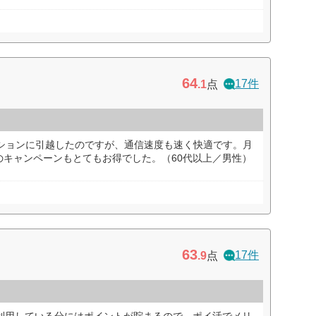
64
17件
.1
点
ンションに引越したのですが、通信速度も速く快適です。月
のキャンペーンもとてもお得でした。（60代以上／男性）
63
17件
.9
点