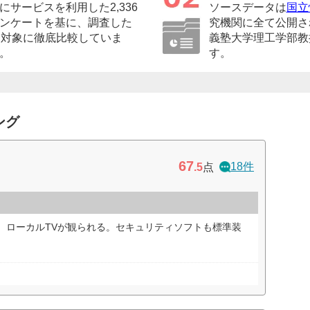
サービスを利用した2,336
ソースデータは
国立
ンケートを基に、調査した
究機関に全て公開さ
を対象に徹底比較していま
義塾大学理工学部教
。
す。
ング
67
18件
.5
点
、ローカルTVが観られる。セキュリティソフトも標準装