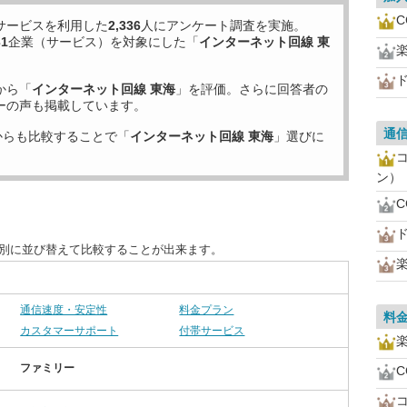
C
サービスを利用した
2,336
人にアンケート調査を実施。
31
企業（サービス）を対象にした「
インターネット回線 東
から「
インターネット回線 東海
」を評価。さらに回答者の
ーの声も掲載しています。
通
からも比較することで「
インターネット回線 東海
」選びに
ン）
C
目別に並び替えて比較することが出来ます。
通信速度・安定性
料金プラン
料
カスタマーサポート
付帯サービス
ファミリー
C