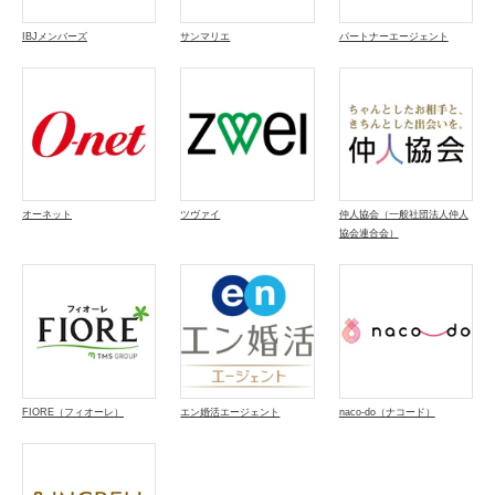
IBJメンバーズ
サンマリエ
パートナーエージェント
オーネット
ツヴァイ
仲人協会（一般社団法人仲人
協会連合会）
FIORE（フィオーレ）
エン婚活エージェント
naco-do（ナコード）