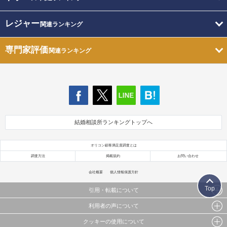
レジャー
関連ランキング
専門家評価
関連ランキング
結婚相談所ランキングトップへ
オリコン顧客満足度調査とは
調査方法
掲載規約
お問い合わせ
会社概要
個人情報保護方針
Top
引用・転載について
利用者の声について
当サイトで公開されている情報（文字、写真、イラスト、画像データ等）及びこれらの配置・
編集および構造などについての著作権は株式会社oricon MEに帰属しております。
クッキーの使用について
当サイトに掲載している内容はすべてサービスの利用者が提出された見解・感想です。
これらの情報を権利者の許可なく無断転載・複製などの二次利用を行うことは固く禁じており