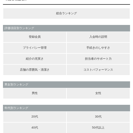
総合ランキング
評価項目別ランキング
登録会員
入会時の説明
プライバシー管理
手続きのしやすさ
紹介の充実さ
担当者のサポート力
店舗の雰囲気・清潔さ
コストパフォーマンス
男女別ランキング
男性
女性
年代別ランキング
20代
30代
40代
50代以上