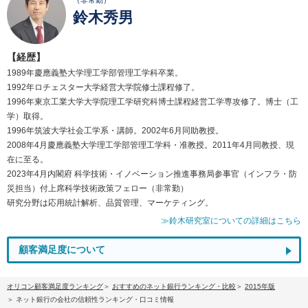
（非常勤）
鈴木秀男
【経歴】
1989年慶應義塾大学理工学部管理工学科卒業。
1992年ロチェスター大学経営大学院修士課程修了。
1996年東京工業大学大学院理工学研究科博士課程経営工学専攻修了。博士（工
学）取得。
1996年筑波大学社会工学系・講師。2002年6月同助教授。
2008年4月慶應義塾大学理工学部管理工学科・准教授。2011年4月同教授、現
在に至る。
2023年4月内閣府 科学技術・イノベーション推進事務局参事官（インフラ・防
災担当）付上席科学技術政策フェロー（非常勤）
研究分野は応用統計解析、品質管理、マーケティング。
≫鈴木研究室についての詳細はこちら
顧客満足度について
オリコン顧客満足度ランキング
おすすめのネット銀行ランキング・比較
2015年版
ネット銀行の会社の信頼性ランキング・口コミ情報