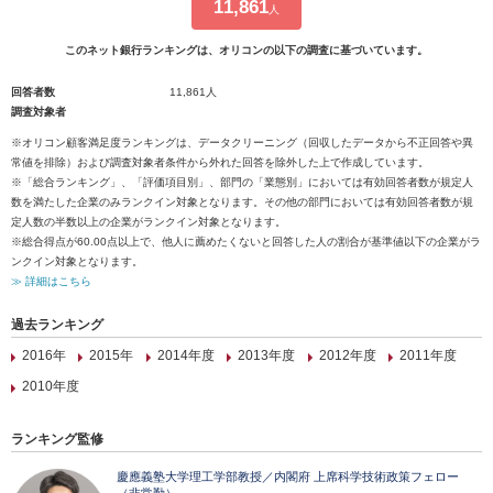
11,861
人
このネット銀行ランキングは、オリコンの以下の調査に基づいています。
回答者数
11,861人
調査対象者
※オリコン顧客満足度ランキングは、データクリーニング（回収したデータから不正回答や異
常値を排除）および調査対象者条件から外れた回答を除外した上で作成しています。
※「総合ランキング」、「評価項目別」、部門の「業態別」においては有効回答者数が規定人
数を満たした企業のみランクイン対象となります。その他の部門においては有効回答者数が規
定人数の半数以上の企業がランクイン対象となります。
※総合得点が60.00点以上で、他人に薦めたくないと回答した人の割合が基準値以下の企業がラ
ンクイン対象となります。
≫ 詳細はこちら
過去ランキング
2016年
2015年
2014年度
2013年度
2012年度
2011年度
2010年度
ランキング監修
慶應義塾大学理工学部教授／内閣府 上席科学技術政策フェロー