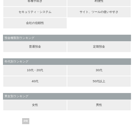
各種手続き
利便性
セキュリティ・システム
サイト、ツールの使いやすさ
会社の信頼性
預金種類別ランキング
普通預金
定期預金
年代別ランキング
10代・20代
30代
40代
50代以上
男女別ランキング
女性
男性
PR