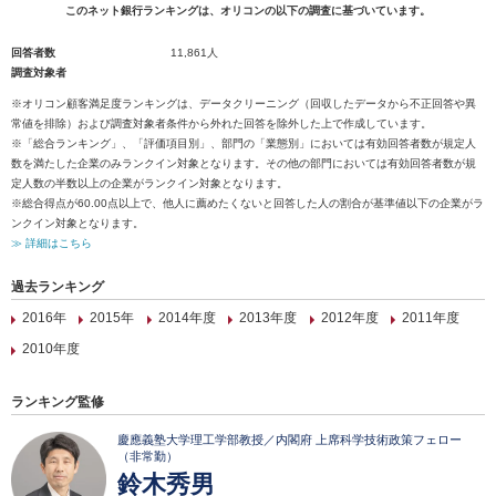
このネット銀行ランキングは、オリコンの以下の調査に基づいています。
回答者数
11,861人
調査対象者
※オリコン顧客満足度ランキングは、データクリーニング（回収したデータから不正回答や異
常値を排除）および調査対象者条件から外れた回答を除外した上で作成しています。
※「総合ランキング」、「評価項目別」、部門の「業態別」においては有効回答者数が規定人
数を満たした企業のみランクイン対象となります。その他の部門においては有効回答者数が規
定人数の半数以上の企業がランクイン対象となります。
※総合得点が60.00点以上で、他人に薦めたくないと回答した人の割合が基準値以下の企業がラ
ンクイン対象となります。
≫ 詳細はこちら
過去ランキング
2016年
2015年
2014年度
2013年度
2012年度
2011年度
2010年度
ランキング監修
慶應義塾大学理工学部教授／内閣府 上席科学技術政策フェロー
（非常勤）
鈴木秀男