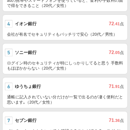
auの携帯やスマートフォンを使っていると、金利や手数料の面
で得をできること（20代／女性）
イオン銀行
72
.41
点
会社が有名でセキュリティもバッチリで安心（20代／男性）
ソニー銀行
72
.05
点
ログイン時のセキュリティが特にしっかりしてると思う 手数料
もほぼかからない（20代／女性）
ゆうちょ銀行
71
.91
点
通帳に記入されていない分だけが一覧で出るのが凄く便利だと
思います｡（20代／女性）
セブン銀行
71
.36
点