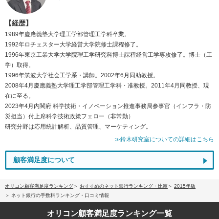
【経歴】
1989年慶應義塾大学理工学部管理工学科卒業。
1992年ロチェスター大学経営大学院修士課程修了。
1996年東京工業大学大学院理工学研究科博士課程経営工学専攻修了。博士（工
学）取得。
1996年筑波大学社会工学系・講師。2002年6月同助教授。
2008年4月慶應義塾大学理工学部管理工学科・准教授。2011年4月同教授、現
在に至る。
2023年4月内閣府 科学技術・イノベーション推進事務局参事官（インフラ・防
災担当）付上席科学技術政策フェロー（非常勤）
研究分野は応用統計解析、品質管理、マーケティング。
≫鈴木研究室についての詳細はこちら
顧客満足度について
オリコン顧客満足度ランキング
おすすめのネット銀行ランキング・比較
2015年版
ネット銀行の手数料ランキング・口コミ情報
オリコン顧客満足度
ランキング一覧