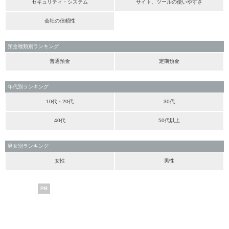
セキュリティ・システム
サイト、ツールの使いやすさ
会社の信頼性
預金種類別ランキング
普通預金
定期預金
年代別ランキング
10代・20代
30代
40代
50代以上
男女別ランキング
女性
男性
PR