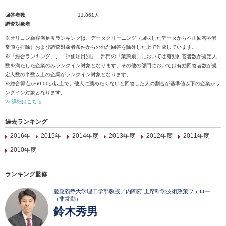
回答者数
11,861人
調査対象者
※オリコン顧客満足度ランキングは、データクリーニング（回収したデータから不正回答や異
常値を排除）および調査対象者条件から外れた回答を除外した上で作成しています。
※「総合ランキング」、「評価項目別」、部門の「業態別」においては有効回答者数が規定人
数を満たした企業のみランクイン対象となります。その他の部門においては有効回答者数が規
定人数の半数以上の企業がランクイン対象となります。
※総合得点が60.00点以上で、他人に薦めたくないと回答した人の割合が基準値以下の企業がラ
ンクイン対象となります。
≫ 詳細はこちら
過去ランキング
2016年
2015年
2014年度
2013年度
2012年度
2011年度
2010年度
ランキング監修
慶應義塾大学理工学部教授／内閣府 上席科学技術政策フェロー
（非常勤）
鈴木秀男