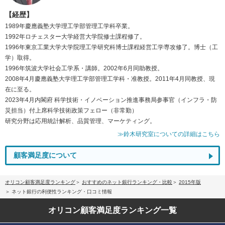
【経歴】
1989年慶應義塾大学理工学部管理工学科卒業。
1992年ロチェスター大学経営大学院修士課程修了。
1996年東京工業大学大学院理工学研究科博士課程経営工学専攻修了。博士（工
学）取得。
1996年筑波大学社会工学系・講師。2002年6月同助教授。
2008年4月慶應義塾大学理工学部管理工学科・准教授。2011年4月同教授、現
在に至る。
2023年4月内閣府 科学技術・イノベーション推進事務局参事官（インフラ・防
災担当）付上席科学技術政策フェロー（非常勤）
研究分野は応用統計解析、品質管理、マーケティング。
≫鈴木研究室についての詳細はこちら
顧客満足度について
オリコン顧客満足度ランキング
おすすめのネット銀行ランキング・比較
2015年版
ネット銀行の利便性ランキング・口コミ情報
オリコン顧客満足度
ランキング一覧