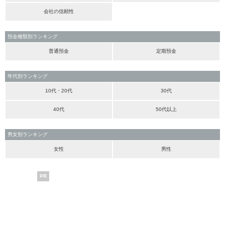
会社の信頼性
預金種類別ランキング
普通預金
定期預金
年代別ランキング
10代・20代
30代
40代
50代以上
男女別ランキング
女性
男性
PR