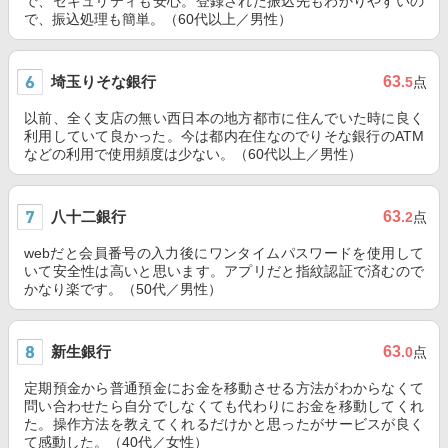
で、セキュリティも安心。登録された振込先もわかりやすいの
で、振込処理も簡単。（60代以上／男性）
埼玉りそな銀行
63
.5
点
以前、全く支店の無い西日本の地方都市に住んでいた時に良く
利用していて良かった。今は都内在住なのでりそな銀行のATM
などの利用で使用頻度は少ない。（60代以上／男性）
八十二銀行
63
.2
点
webだと会員番号の入力後にワンタイムパスワードを使用して
いて安全性は高いと思います。アプリだと指紋認証で済むので
かなり楽です。（50代／男性）
新生銀行
63
.0
点
定期預金から普通預金にお金を移動させる方法がわからなくて
問い合わせたら自分でしなくても代わりにお金を移動してくれ
た。操作方法を教えてくれるだけかと思ったがサービスが良く
て感動した。（40代／女性）