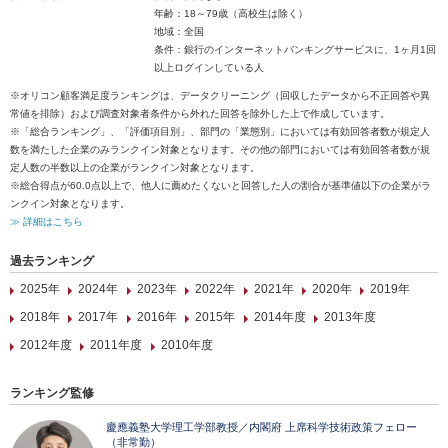
年齢：18～79歳（高校生は除く）
地域：全国
条件：銀行のインターネットバンキングサービスに、1ヶ月1回
以上ログインしている人
※オリコン顧客満足度ランキングは、データクリーニング（回収したデータから不正回答や異
常値を排除）および調査対象者条件から外れた回答を除外した上で作成しています。
※「総合ランキング」、「評価項目別」、部門の「業態別」においては有効回答者数が規定人
数を満たした企業のみランクイン対象となります。その他の部門においては有効回答者数が規
定人数の半数以上の企業がランクイン対象となります。
※総合得点が60.0点以上で、他人に薦めたくないと回答した人の割合が基準値以下の企業がラ
ンクイン対象となります。
≫ 詳細はこちら
過去ランキング
2025年
2024年
2023年
2022年
2021年
2020年
2019年
2018年
2017年
2016年
2015年
2014年度
2013年度
2012年度
2011年度
2010年度
ランキング監修
慶應義塾大学理工学部教授／内閣府 上席科学技術政策フェロー
（非常勤）