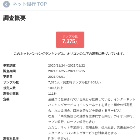
ネット銀行 TOP
調査概要
サンプル数
7,375
人
このネットバンキングランキングは、オリコンの以下の調査に基づいています。
事前調査
2020/11/24～2021/01/22
調査期間
2021/01/25～2021/02/15
更新日
2021/06/01
サンプル数
7,375人（調査時サンプル数7,869人）
規定人数
100人以上
調査企業数
111社
定義
金融庁に登録されている銀行が提供している、インターネット
バンキングサービス（インターネットを通じて預金の残高照
合、入出金照会、口座振替などを提供するサービス）
なお、「商業施設との連携を主体にする銀行」のイオン銀行、
セブン銀行、ローソン銀行も含む
ただし、ネット専業銀行、信用金庫、信用組合、労働金庫のイ
ンターネットバンキングサービスは対象外とする
調査対象者
性別：指定なし