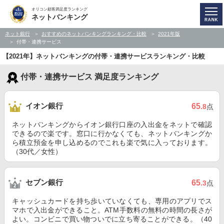
オリコン顧客満足度ランキング
ネットバンキング
ネット銀行
おすすめのネットバンキングランキング・比較
2021年版
付帯・連携サービス
【2021年】ネットバンキングの付帯・連携サービスランキング・比較
付帯・連携サービス 満足度ランキング
イオン銀行
65
.8
点
ネットバンキングからイオン銀行口座の入出金をネットで確認
できるので楽です。窓口に行かなくても、ネットバンキングか
ら積立預金を申し込めるのでこれも楽で気に入っております。
（30代／女性）
セブン銀行
65
.3
点
キャッシュカードを持ち歩いていなくても、専用のアプリでス
マホで入出金ができること。ATM手数料の無料の時間の長さが
よい。コンビニで買い物ついでに立ち寄ることができる。（40