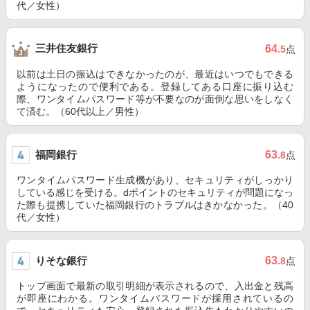
代／女性）
三井住友銀行
64
.5
点
以前は土日の振込はできなかったのが、最近はいつでもできる
ようになったので便利である。登録してある口座に振り込む
際、ワンタイムパスワード等が不要なのが面倒な思いをしなく
て済む。（60代以上／男性）
福岡銀行
63
.8
点
ワンタイムパスワード生成機があり、セキュリティがしっかり
している感じを受ける。dポイントのセキュリティが問題になっ
た際も提携していた福岡銀行のトラブルはきかなかった。（40
代／女性）
りそな銀行
63
.8
点
トップ画面で最新の取引明細が表示されるので、入出金と残高
が即座にわかる。ワンタイムパスワードが採用されているの