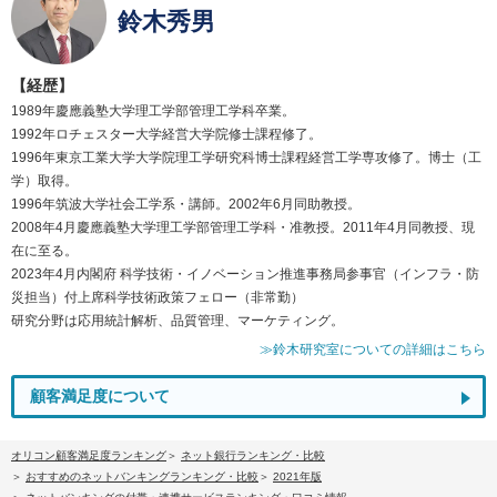
鈴木秀男
【経歴】
1989年慶應義塾大学理工学部管理工学科卒業。
1992年ロチェスター大学経営大学院修士課程修了。
1996年東京工業大学大学院理工学研究科博士課程経営工学専攻修了。博士（工
学）取得。
1996年筑波大学社会工学系・講師。2002年6月同助教授。
2008年4月慶應義塾大学理工学部管理工学科・准教授。2011年4月同教授、現
在に至る。
2023年4月内閣府 科学技術・イノベーション推進事務局参事官（インフラ・防
災担当）付上席科学技術政策フェロー（非常勤）
研究分野は応用統計解析、品質管理、マーケティング。
≫鈴木研究室についての詳細はこちら
顧客満足度について
オリコン顧客満足度ランキング
ネット銀行ランキング・比較
おすすめのネットバンキングランキング・比較
2021年版