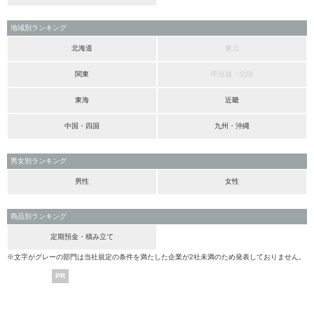
地域別ランキング
北海道
東北
関東
甲信越・北陸
東海
近畿
中国・四国
九州・沖縄
男女別ランキング
男性
女性
商品別ランキング
定期預金・積み立て
※文字がグレーの部門は当社規定の条件を満たした企業が2社未満のため発表しておりません。
PR