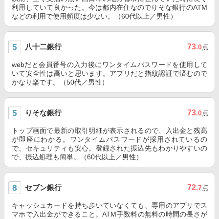
利用していて良かった。今は都内在住なのでりそな銀行のATM
などの利用で使用頻度は少ない。（60代以上／男性）
八十二銀行
73
.0
点
webだと会員番号の入力後にワンタイムパスワードを使用して
いて安全性は高いと思います。アプリだと指紋認証で済むので
かなり楽です。（50代／男性）
りそな銀行
73
.0
点
トップ画面で最新の取引明細が表示されるので、入出金と残高
が即座にわかる。ワンタイムパスワードが採用されているの
で、セキュリティも安心。登録された振込先もわかりやすいの
で、振込処理も簡単。（60代以上／男性）
セブン銀行
72
.7
点
キャッシュカードを持ち歩いていなくても、専用のアプリでス
マホで入出金ができること。ATM手数料の無料の時間の長さが