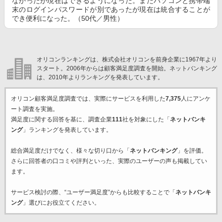
なかったが現在はできるようになった。またパソコンと携帯端
末のログインパスワードが別であったが現在は統合することが
でき便利になった。（50代／男性）
オリコンランキングは、株式会社オリコンを前身企業に1967年より
スタート。2006年からは顧客満足度調査を開始。ネットバンキング
は、2010年よりランキングを発表しています。
オリコン顧客満足度調査では、実際にサービスを利用した
7,375
人にアンケ
ート調査を実施。
満足度に関する回答を基に、調査企業
111
社を対象にした「
ネットバンキ
ング
」ランキングを発表しています。
総合満足度だけでなく、様々な切り口から「
ネットバンキング
」を評価。
さらに回答者の口コミや評判といった、実際のユーザーの声も掲載してい
ます。
サービス検討の際、“ユーザー満足度”からも比較することで「
ネットバンキ
ング
」選びにお役立てください。