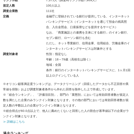
サンプル数
7,375人（調査時サンプル数7,869人）
規定人数
100人以上
調査企業数
111社
定義
金融庁に登録されている銀行が提供している、インターネット
バンキングサービス（インターネットを通じて預金の残高照
合、入出金照会、口座振替などを提供するサービス）
なお、「商業施設との連携を主体にする銀行」のイオン銀行、
セブン銀行、ローソン銀行も含む
ただし、ネット専業銀行、信用金庫、信用組合、労働金庫のイ
ンターネットバンキングサービスは対象外とする
調査対象者
性別：指定なし
年齢：18～79歳（高校生は除く）
地域：全国
条件：銀行のインターネットバンキングサービスに、1ヶ月1回
以上ログインしている人
※オリコン顧客満足度ランキングは、データクリーニング（回収したデータから不正回答や異
常値を排除）および調査対象者条件から外れた回答を除外した上で作成しています。
※「総合ランキング」、「評価項目別」、部門の「業態別」においては有効回答者数が規定人
数を満たした企業のみランクイン対象となります。その他の部門においては有効回答者数が規
定人数の半数以上の企業がランクイン対象となります。
※総合得点が60.0点以上で、他人に薦めたくないと回答した人の割合が基準値以下の企業がラ
ンクイン対象となります。
≫ 詳細はこちら
過去ランキング