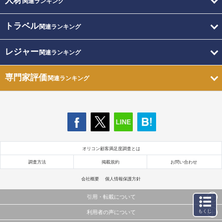
人材
関連ランキング
トラベル
関連ランキング
レジャー
関連ランキング
専門家評価
関連ランキング
オリコン顧客満足度調査とは
調査方法
掲載規約
お問い合わせ
会社概要
個人情報保護方針
引用・転載について
もくじ
利用者の声について
当サイトで公開されている情報（文字、写真、イラスト、画像データ等）及びこれらの配置・