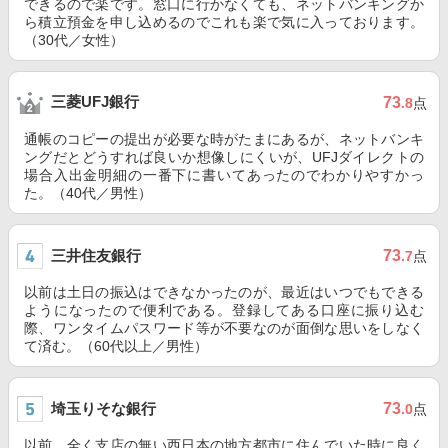
できるので楽です。窓口に行かなくても、ネットバンキングか
ら積立預金を申し込めるのでこれも楽で気に入っております。
（30代／女性）
三菱UFJ銀行
73
.8
点
通帳のコピーの提出が必要な時がたまにあるが、ネットバンキ
ングだとどうすれば良いか想像しにくいが、UFJダイレクトの
場合入出金明細の一番下に書いてあったのでわかりやすかっ
た。（40代／男性）
三井住友銀行
73
.7
点
以前は土日の振込はできなかったのが、最近はいつでもできる
ようになったので便利である。登録してある口座に振り込む
際、ワンタイムパスワード等が不要なのが面倒な思いをしなく
て済む。（60代以上／男性）
埼玉りそな銀行
73
.0
点
以前、全く支店の無い西日本の地方都市に住んでいた時に良く