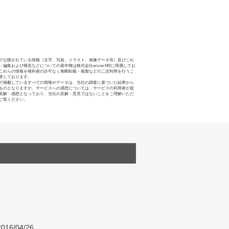
で公開されている情報（文字、写真、イラスト、画像データ等）及びこれ
・編集および構造などについての著作権は株式会社oricon MEに帰属してお
これらの情報を権利者の許可なく無断転載・複製などの二次利用を行うこ
禁じております。
で掲載しているすべての情報やデータは、当社の調査に基づいた結果から
ものとなりますが、サービスへの感想については、サービスの利用者が提
見解・感想となっており、当社の見解・意見ではないことをご理解いただ
ご覧ください。
016/04/26