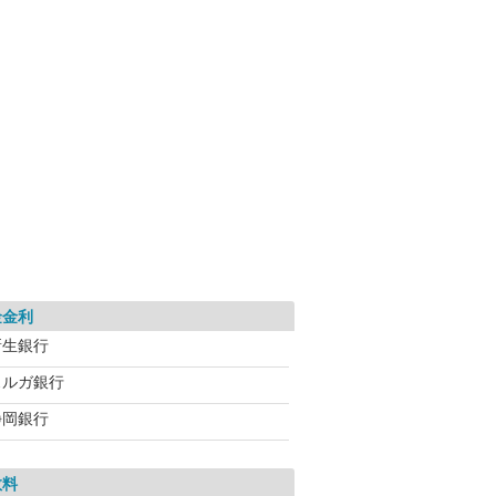
金金利
新生銀行
スルガ銀行
静岡銀行
数料