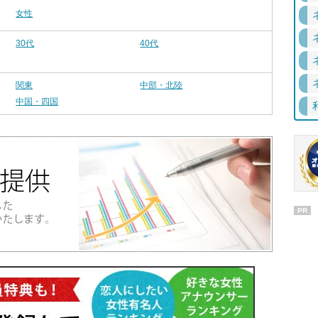
女性
30代
40代
関東
中部・北陸
中国・四国
PR