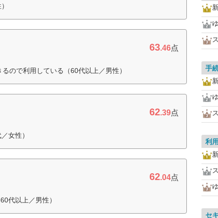
性）
63
.46
点
手
きるので利用している（60代以上／男性）
62
.39
点
代／女性）
利
62
.04
点
60代以上／男性）
セ