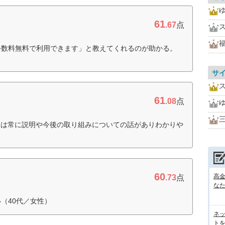
61
.67
点
手数料無料で利用できます」と教えてくれるのが助かる。
サ
61
.08
点
ては常に説明や今後の取り組みについての話がありわかりや
60
高
.73
点
な
（40代／女性）
ネ
トを