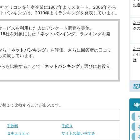
の
オリコンを前身企業に1967年よりスタート。2006年から
トバンキングは、2010年よりランキングを発表しています。
ネ
サービスを利用した
人にアンケート調査を実施。
ク
119
社を対象にした「
ネットバンキング
」ランキングを発
ネッ
から「
ネットバンキング
」を評価。さらに回答者の口コミ
か
も掲載しています。
は
からも比較することで「
ネットバンキング
」選びにお役立
記
特
び替えて比較することが出来ます。
手数料
手続き
セキュリティ
サイトの使いやすさ