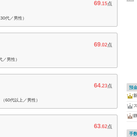
69
.15
点
30代／男性）
69
.02
点
代／男性）
64
.23
点
預
（60代以上／男性）
63
.62
点
手