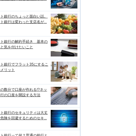
ット銀行のちょっと面白い話。
ト銀行は変わった支店名が...
ット銀行の解約手続き 基本の
れと気を付けたいこと
ト銀行でフラット35にするこ
のメリット
の数分で口座が作れる!?ネッ
銀行の口座を開設する方法
ット銀行のセキュリティは大丈
危険を回避するためのセキ...
ット銀行って何？普通の銀行と