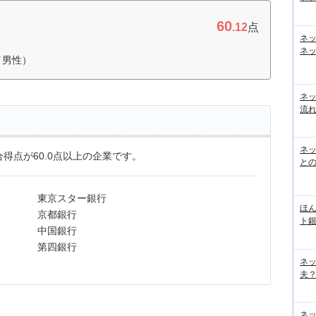
60
.12
点
ネ
ネッ
／男性）
ネ
流
ネッ
得点が60.0点以上の企業です。
と
東京スター銀行
ほん
京都銀行
ト
中国銀行
第四銀行
ネ
夫？
ネ