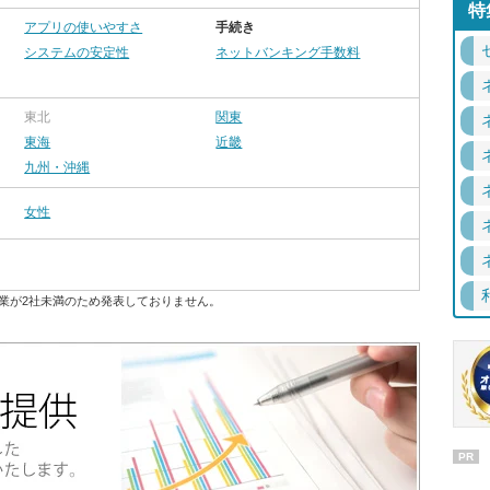
特
アプリの使いやすさ
手続き
システムの安定性
ネットバンキング手数料
東北
関東
東海
近畿
九州・沖縄
女性
業が2社未満のため発表しておりません。
PR