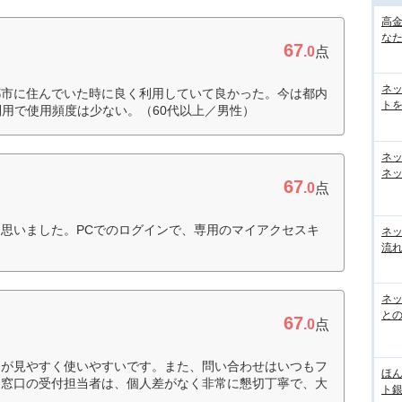
高
な
67
.0
点
ネ
都市に住んでいた時に良く利用していて良かった。今は都内
トを
利用で使用頻度は少ない。（60代以上／男性）
ネ
ネッ
67
.0
点
思いました。PCでのログインで、専用のマイアクセスキ
ネ
）
流
ネッ
と
67
.0
点
トが見やすく使いやすいです。また、問い合わせはいつもフ
ほん
ト窓口の受付担当者は、個人差がなく非常に懇切丁寧で、大
ト