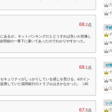
三
68
.2
点
手
まにあるが、ネットバンキングだとどうすれば良いか想像し
出金明細の一番下に書いてあったのでわかりやすかった。
付
68
.1
点
セキュリティがしっかりしている感じを受ける。dポイン
提携していた福岡銀行のトラブルはきかなかった。（40
シ
67
三
.5
点