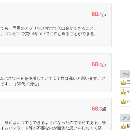
68
.4
点
くても、専用のアプリでスマホで入出金ができること。
い。コンビニで買い物ついでに立ち寄ることができる。
68
.4
点
サ
イムパスワードを使用していて安全性は高いと思います。ア
三
です。（50代／男性）
68
.3
点
ア
が、最近はいつでもできるようになったので便利である。登
タイムパスワード等が不要なのが面倒な思いをしなくて済