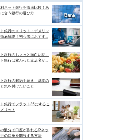
金利ネット銀行を徹底比較！あ
たに合う銀行の選び方
ット銀行のメリット・デメリッ
徹底解説！初心者におすす...
ット銀行のちょっと面白い話。
ト銀行は変わった支店名が...
ット銀行の解約手続き 基本の
れと気を付けたいこと
ト銀行でフラット35にするこ
のメリット
の数分で口座が作れる!?ネッ
銀行の口座を開設する方法