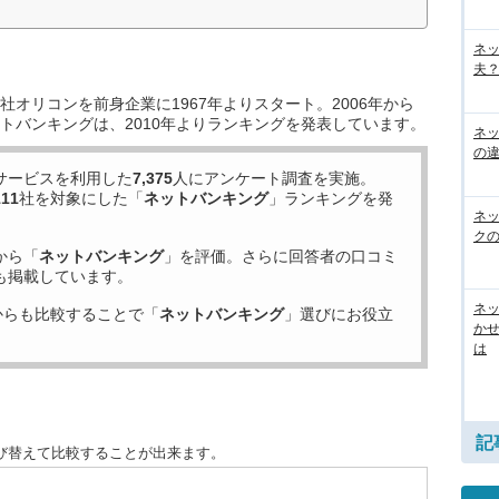
ネ
夫？
オリコンを前身企業に1967年よりスタート。2006年から
トバンキングは、2010年よりランキングを発表しています。
ネ
の
サービスを利用した
7,375
人にアンケート調査を実施。
111
社を対象にした「
ネットバンキング
」ランキングを発
ネ
ク
から「
ネットバンキング
」を評価。さらに回答者の口コミ
も掲載しています。
ネッ
からも比較することで「
ネットバンキング
」選びにお役立
か
は
記
び替えて比較することが出来ます。