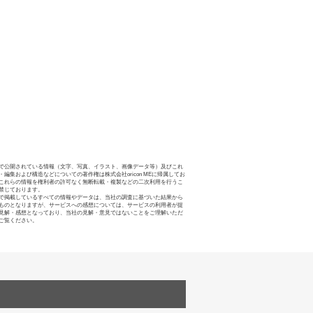
で公開されている情報（文字、写真、イラスト、画像データ等）及びこれ
・編集および構造などについての著作権は株式会社oricon MEに帰属してお
これらの情報を権利者の許可なく無断転載・複製などの二次利用を行うこ
禁じております。
で掲載しているすべての情報やデータは、当社の調査に基づいた結果から
ものとなりますが、サービスへの感想については、サービスの利用者が提
見解・感想となっており、当社の見解・意見ではないことをご理解いただ
ご覧ください。