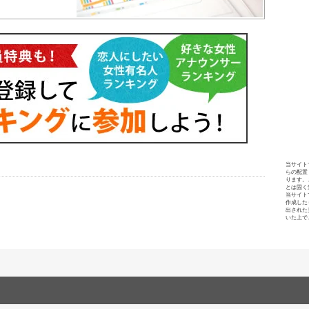
当サイト
らの配置
ります。
とは固く
当サイト
作成した
出された
いた上で