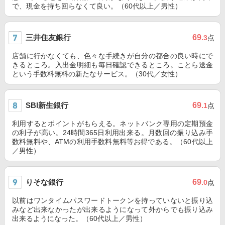
で、現金を持ち回らなくて良い。（60代以上／男性）
三井住友銀行
69
.3
点
店舗に行かなくても、色々な手続きが自分の都合の良い時にで
きるところ。入出金明細も毎日確認できるところ。ことら送金
という手数料無料の新たなサービス。（30代／女性）
SBI新生銀行
69
.1
点
利用するとポイントがもらえる。ネットバンク専用の定期預金
の利子が高い。24時間365日利用出来る。月数回の振り込み手
数料無料や、ATMの利用手数料無料等お得である。（60代以上
／男性）
りそな銀行
69
.0
点
以前はワンタイムパスワードトークンを持っていないと振り込
みなど出来なかったが出来るようになって外からでも振り込み
出来るようになった。（60代以上／男性）