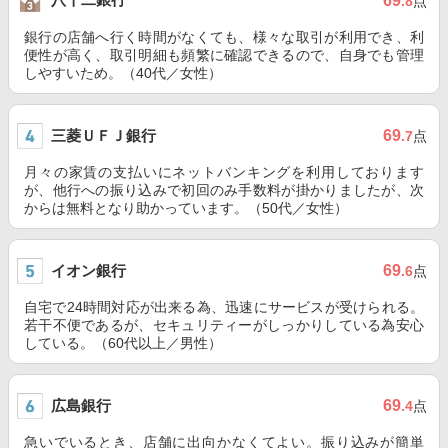
69
.8
点
銀行の店舗へ行く時間がなくても、様々な取引が利用でき、利
便性が高く、取引明細も頻繁に確認できるので、自身でも管理
しやすいため。（40代／女性）
三菱ＵＦＪ銀行
69
.7
点
月々の家賃の支払いにネットバンキングを利用しております
が、他行への振り込みで初回のみ手数料が掛かりましたが、次
からは無料となり助かっています。（50代／女性）
イオン銀行
69
.6
点
自宅で24時間対応が出来る為、迅速にサービスが受けられる。
若干不便であるが、セキュリティーがしっかりしている為安心
している。（60代以上／男性）
広島銀行
69
.4
点
急いでいるとき、店舗に出向かなくてよい。振り込みが簡単