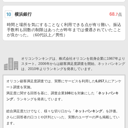
横浜銀行
68
.7
点
時間と場所を気にすることなく利用できる点が有り難い。振込
手数料も回数の制限はあったが昨年までは優遇されていたこと
が良かった。（60代以上／男性）
オリコンランキングは、株式会社オリコンを前身企業に1967年より
スタート。2006年からは顧客満足度調査を開始。ネットバンキング
は、2010年よりランキングを発表しています。
オリコン顧客満足度調査では、実際にサービスを利用した
6,057
人にアンケ
ート調査を実施。
満足度に関する回答を基に、調査企業
108
社を対象にした「
ネットバンキ
ング
」ランキングを発表しています。
総合満足度だけでなく、様々な切り口から「
ネットバンキング
」を評価。
さらに回答者の口コミや評判といった、実際のユーザーの声も掲載してい
ます。