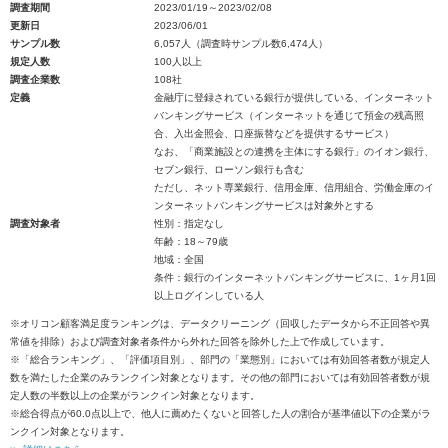
調査期間
2023/01/19～2023/02/08
更新日
2023/06/01
サンプル数
6,057人（調査時サンプル数6,474人）
規定人数
100人以上
調査企業数
108社
定義
金融庁に登録されている銀行が提供している、インターネット
バンキングサービス（インターネットを通じて預金の残高照
合、入出金照会、口座振替などを提供するサービス）
なお、「商業施設との連携を主体にする銀行」のイオン銀行、
セブン銀行、ローソン銀行も含む
ただし、ネット専業銀行、信用金庫、信用組合、労働金庫のイ
ンターネットバンキングサービスは対象外とする
調査対象者
性別：指定なし
年齢：18～79歳
地域：全国
条件：銀行のインターネットバンキングサービスに、1ヶ月1回
以上ログインしている人
※オリコン顧客満足度ランキングは、データクリーニング（回収したデータから不正回答や異
常値を排除）および調査対象者条件から外れた回答を除外した上で作成しています。
※「総合ランキング」、「評価項目別」、部門の「業態別」においては有効回答者数が規定人
数を満たした企業のみランクイン対象となります。その他の部門においては有効回答者数が規
定人数の半数以上の企業がランクイン対象となります。
※総合得点が60.0点以上で、他人に薦めたくないと回答した人の割合が基準値以下の企業がラ
ンクイン対象となります。