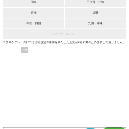
関東
甲信越・北陸
東海
近畿
中国・四国
九州・沖縄
定期預金・積み立て
※文字がグレーの部門は当社規定の条件を満たした企業が2社未満のため発表しておりません。
PR