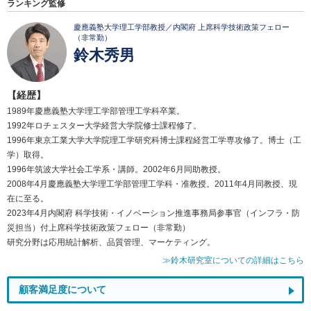
ランキング監修
慶應義塾大学理工学部教授／内閣府 上席科学技術政策フェロー
（非常勤）
鈴木秀男
【経歴】
1989年慶應義塾大学理工学部管理工学科卒業。
1992年ロチェスター大学経営大学院修士課程修了。
1996年東京工業大学大学院理工学研究科博士課程経営工学専攻修了。博士（工
学）取得。
1996年筑波大学社会工学系・講師。2002年6月同助教授。
2008年4月慶應義塾大学理工学部管理工学科・准教授。2011年4月同教授、現
在に至る。
2023年4月内閣府 科学技術・イノベーション推進事務局参事官（インフラ・防
災担当）付上席科学技術政策フェロー（非常勤）
研究分野は応用統計解析、品質管理、マーケティング。
≫鈴木研究室についての詳細はこちら
顧客満足度について