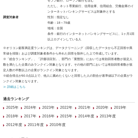
セブン銀行、ローソン銀行も含む
ただし、ネット専業銀行、信用金庫、信用組合、労働金庫のイ
ンターネットバンキングサービスは対象外とする
調査対象者
性別：指定なし
年齢：18～79歳
地域：全国
条件：銀行のインターネットバンキングサービスに、1ヶ月1回
以上ログインしている人
※オリコン顧客満足度ランキングは、データクリーニング（回収したデータから不正回答や異
常値を排除）および調査対象者条件から外れた回答を除外した上で作成しています。
※「総合ランキング」、「評価項目別」、部門の「業態別」においては有効回答者数が規定人
数を満たした企業のみランクイン対象となります。その他の部門においては有効回答者数が規
定人数の半数以上の企業がランクイン対象となります。
※総合得点が60.0点以上で、他人に薦めたくないと回答した人の割合が基準値以下の企業がラ
ンクイン対象となります。
≫ 詳細はこちら
過去ランキング
2025年
2024年
2023年
2022年
2021年
2020年
2019年
2018年
2017年
2016年
2015年
2014年度
2013年度
2012年度
2011年度
2010年度