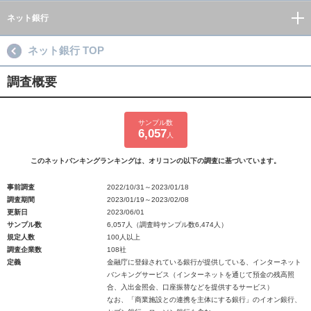
ネット銀行
ネット銀行 TOP
調査概要
サンプル数
6,057
人
このネットバンキングランキングは、オリコンの以下の調査に基づいています。
事前調査
2022/10/31～2023/01/18
調査期間
2023/01/19～2023/02/08
更新日
2023/06/01
サンプル数
6,057人（調査時サンプル数6,474人）
規定人数
100人以上
調査企業数
108社
定義
金融庁に登録されている銀行が提供している、インターネット
バンキングサービス（インターネットを通じて預金の残高照
合、入出金照会、口座振替などを提供するサービス）
なお、「商業施設との連携を主体にする銀行」のイオン銀行、