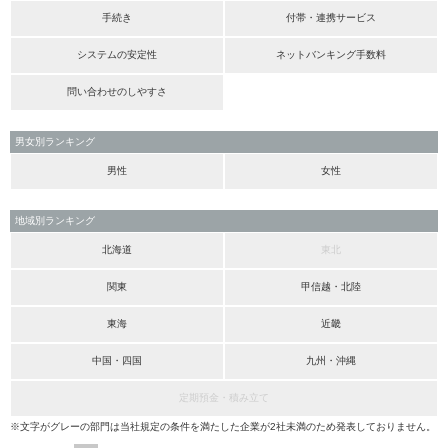
手続き
付帯・連携サービス
システムの安定性
ネットバンキング手数料
問い合わせのしやすさ
男女別ランキング
男性
女性
地域別ランキング
北海道
東北
関東
甲信越・北陸
東海
近畿
中国・四国
九州・沖縄
定期預金・積み立て
※文字がグレーの部門は当社規定の条件を満たした企業が2社未満のため発表しておりません。