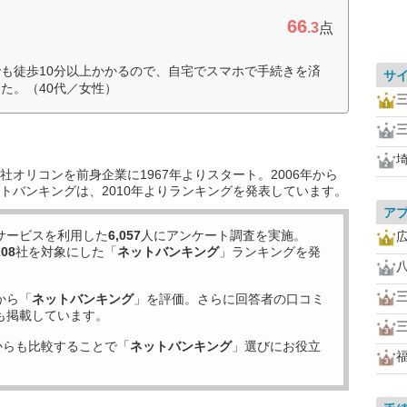
66
.3
点
も徒歩10分以上かかるので、自宅でスマホで手続きを済
サ
た。（40代／女性）
オリコンを前身企業に1967年よりスタート。2006年から
トバンキングは、2010年よりランキングを発表しています。
ア
サービスを利用した
6,057
人にアンケート調査を実施。
108
社を対象にした「
ネットバンキング
」ランキングを発
から「
ネットバンキング
」を評価。さらに回答者の口コミ
も掲載しています。
からも比較することで「
ネットバンキング
」選びにお役立