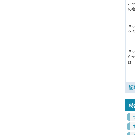
ネ
の
ネ
ク
ネッ
か
は
記
特