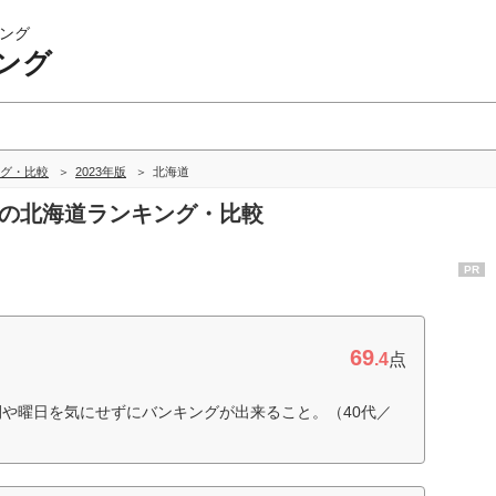
ング
ング
グ・比較
2023年版
北海道
グの北海道ランキング・比較
PR
69
.4
点
間や曜日を気にせずにバンキングが出来ること。（40代／