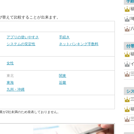
手
び替えて比較することが出来ます。
アプリの使いやすさ
手続き
システムの安定性
ネットバンキング手数料
付
女性
東北
関東
東海
近畿
九州・沖縄
シ
業が2社未満のため発表しておりません。