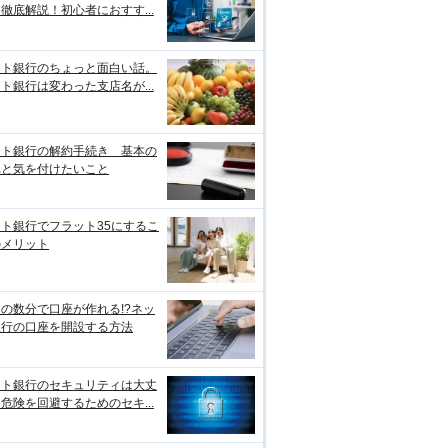
徹底解説！初心者におすす...
ット銀行のちょっと面白い話。
ト銀行は変わった支店名が...
ット銀行の解約手続き 基本の
れと気を付けたいこと
ト銀行でフラット35にするこ
のメリット
の数分で口座が作れる!?ネッ
銀行の口座を開設する方法
ット銀行のセキュリティは大丈
危険を回避するためのセキ...