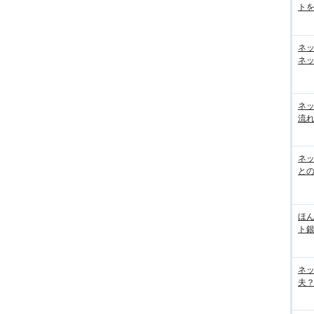
トを
ネ
ネッ
ネ
流
ネッ
と
ほん
ト
ネ
夫？