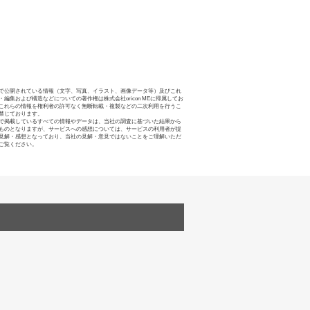
で公開されている情報（文字、写真、イラスト、画像データ等）及びこれ
・編集および構造などについての著作権は株式会社oricon MEに帰属してお
これらの情報を権利者の許可なく無断転載・複製などの二次利用を行うこ
禁じております。
で掲載しているすべての情報やデータは、当社の調査に基づいた結果から
ものとなりますが、サービスへの感想については、サービスの利用者が提
見解・感想となっており、当社の見解・意見ではないことをご理解いただ
ご覧ください。