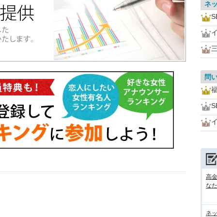
ネ
S
問
S
高
な
ネ