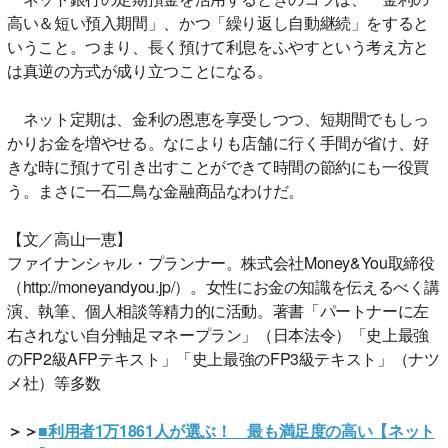
高い＆短い預入期間」、かつ「繰り返し自動継続」をすると
いうこと。つまり、長く預けて利息をふやすという考え方と
は真逆の方式が成り立つことになる。
ネット定期は、金利の恩恵を享受しつつ、短期間でもしっ
かりお金を増やせる。なによりも店舗に行く手間が省け、好
きな時に預けて引き出すことができて時間の節約にも一役買
う。まさに一石二鳥な金融商品なわけだ。
【文／高山一恵】
ファイナンシャル・プランナー。株式会社Money&You取締役
（http://moneyandyou.jp/）。女性にお金の知識を伝えるべく講
演、執筆、個人相談等精力的に活動。著書「パートナーに左
右されない自分軸足マネープラン」（日本法令）「史上最強
のFP2級AFPテキスト」「史上最強のFP3級テキスト」（ナツ
メ社）等多数
＞＞
■利用者1万1861人が選ぶ！ 最も満足度の高い【ネット