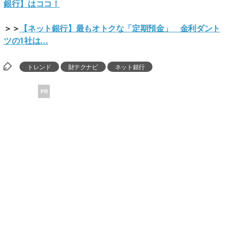
銀行】はココ！
＞＞
【ネット銀行】最もオトクな「定期預金」 金利ダント
ツの1社は…
トレンド
財テクナビ
ネット銀行
PR