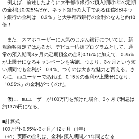
例えば、前述したように大手都市銀行の預入期間1年の定期
の金利は0.025%だが、ネット銀行の大手である住信SBIネッ
ト銀行の金利は「0.2％」と大手都市銀行の金利のなんと約10
倍！
また、スマホユーザーに人気のじぶん銀行については、新
規顧客限定ではあるが、デビュー応援プログラムとして、通
常の預入期間3ヶ月の定期預金の金利0.15％に加えて、0.25％
が上乗せになるキャンペーンを実施。つまり、3ヶ月という短
い期間でも金利が「0.4％」つくのは大きな魅力と言える。さ
らに、auユーザーであれば、0.15％の金利が上乗せになり、
「0.55%」の金利がつくのだ。
仮に、auユーザーが100万円を預けた場合、3ヶ月で利息は
約1375円になる。
■計算式
100万円×0.55%×3ヶ月／12ヶ月（1年）
（※1）実際の金利は、金利×預入期間／1年間となる