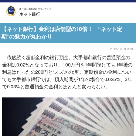
オリコン顧客満足度ランキング
ネット銀行
【ネット銀行】金利は店舗型の10倍！ “ネット定
期”の魅力が丸わかり
2015-10-09 09:00
依然続く超低金利の銀行預金。大手都市銀行の普通預金の
金利は0.02%となっており、100万円を1年間預けても1年後の
利息はたったの200円と“スズメの涙”。定期預金の金利につい
ても大手都市銀行では、預入期間が1年の場合で0.025%、3年
で0.03%と普通預金の金利とほとんど変わらない。