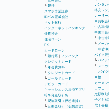
└
証券会社
レンタカ
└
銀行
格安レン
スマホ専業証券
カーリー
iDeCo 証券会社
車買取会
ネット銀行
中古車情
インターネットバンキング
中古車販
外貨預金
└
中古車
住宅ローン
└
メーカ
FX
中古車
カードローン
バイク販
└
銀行系
｜
ノンバンク
└
バイク
クレジットカード
└
メーカ
└
年会費無料
バイク
└
クレジットカード
車検
└
ゴールドカード
カーメン
デビットカード
カフェ
キャッシュレス決済アプリ
定額制動
暗号資産取引所
子ども写
└
現物取引（仮想通貨）
電子書籍
└
証拠金取引（仮想通貨）