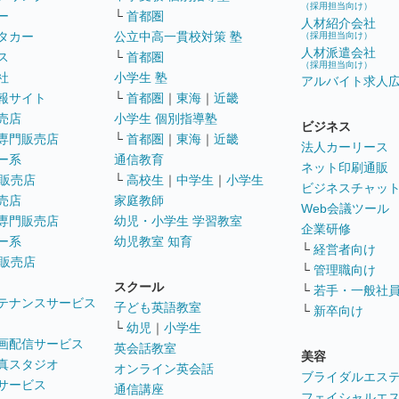
（採用担当向け）
ー
└
首都圏
人材紹介会社
タカー
公立中高一貫校対策 塾
（採用担当向け）
人材派遣会社
ス
└
首都圏
（採用担当向け）
社
小学生 塾
アルバイト求人
報サイト
└
首都圏
｜
東海
｜
近畿
売店
小学生 個別指導塾
ビジネス
専門販売店
└
首都圏
｜
東海
｜
近畿
法人カーリース
ー系
通信教育
ネット印刷通販
販売店
└
高校生
｜
中学生
｜
小学生
ビジネスチャッ
売店
家庭教師
Web会議ツール
専門販売店
幼児・小学生 学習教室
企業研修
ー系
幼児教室 知育
└
経営者向け
販売店
└
管理職向け
スクール
└
若手・一般社
テナンスサービス
子ども英語教室
└
新卒向け
└
幼児
｜
小学生
画配信サービス
英会話教室
美容
真スタジオ
オンライン英会話
ブライダルエス
サービス
通信講座
フェイシャルエ