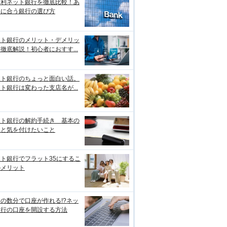
金利ネット銀行を徹底比較！あ
たに合う銀行の選び方
ット銀行のメリット・デメリッ
徹底解説！初心者におすす...
ット銀行のちょっと面白い話。
ト銀行は変わった支店名が...
ット銀行の解約手続き 基本の
れと気を付けたいこと
ト銀行でフラット35にするこ
のメリット
の数分で口座が作れる!?ネッ
銀行の口座を開設する方法