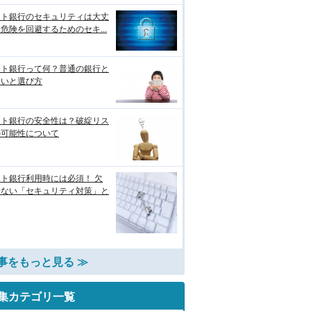
ット銀行のセキュリティは大丈
危険を回避するためのセキ...
ット銀行って何？普通の銀行と
違いと選び方
ット銀行の安全性は？破綻リス
の可能性について
ト銀行利用時には必須！ 欠
せない「セキュリティ対策」と
事をもっと見る ≫
集カテゴリ一覧