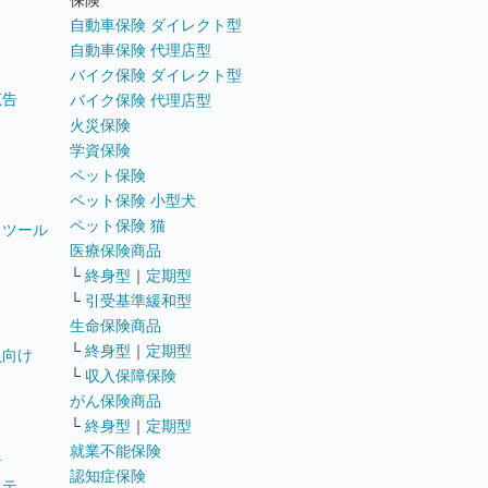
保険
自動車保険 ダイレクト型
自動車保険 代理店型
バイク保険 ダイレクト型
広告
バイク保険 代理店型
火災保険
学資保険
ペット保険
ペット保険 小型犬
ペット保険 猫
トツール
医療保険商品
└
終身型
｜
定期型
└
引受基準緩和型
生命保険商品
└
終身型
｜
定期型
員向け
└
収入保障保険
がん保険商品
└
終身型
｜
定期型
就業不能保険
テ
認知症保険
ステ