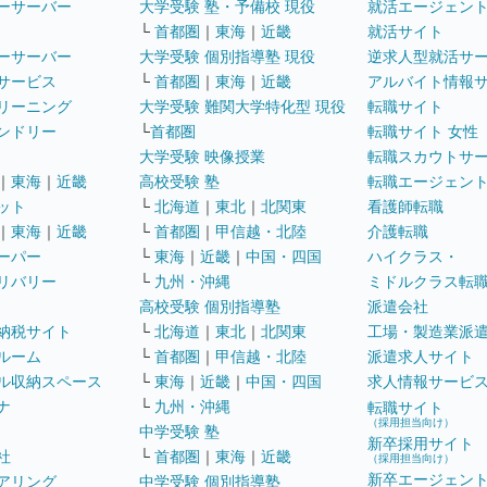
ーサーバー
大学受験 塾・予備校 現役
就活エージェン
└
首都圏
｜
東海
｜
近畿
就活サイト
ーサーバー
大学受験 個別指導塾 現役
逆求人型就活サ
サービス
└
首都圏
｜
東海
｜
近畿
アルバイト情報
リーニング
大学受験 難関大学特化型 現役
転職サイト
ンドリー
└
首都圏
転職サイト 女性
大学受験 映像授業
転職スカウトサ
｜
東海
｜
近畿
高校受験 塾
転職エージェン
ット
└
北海道
｜
東北
｜
北関東
看護師転職
｜
東海
｜
近畿
└
首都圏
｜
甲信越・北陸
介護転職
ーパー
└
東海
｜
近畿
｜
中国・四国
ハイクラス・
リバリー
└
九州・沖縄
ミドルクラス転
高校受験 個別指導塾
派遣会社
納税サイト
└
北海道
｜
東北
｜
北関東
工場・製造業派
ルーム
└
首都圏
｜
甲信越・北陸
派遣求人サイト
ル収納スペース
└
東海
｜
近畿
｜
中国・四国
求人情報サービ
ナ
└
九州・沖縄
転職サイト
（採用担当向け）
中学受験 塾
新卒採用サイト
社
└
首都圏
｜
東海
｜
近畿
（採用担当向け）
新卒エージェン
アリング
中学受験 個別指導塾