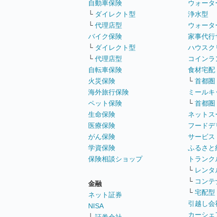
自動車保険
ウォータ
└
ダイレクト型
浄水型
└
代理店型
ウォータ
バイク保険
家事代行
└
ダイレクト型
ハウスク
└
代理店型
コインラ
自転車保険
食材宅配
火災保険
└
首都圏
海外旅行保険
ミールキ
ペット保険
└
首都圏
生命保険
ネットス
医療保険
フードデ
がん保険
サービス
学資保険
ふるさと
保険相談ショップ
トランク
└
レンタ
└
コンテ
金融
└
宅配型
ネット証券
引越し会
NISA
カーシェ