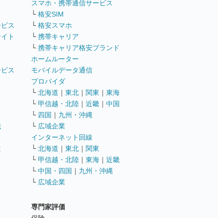
ト
スマホ・携帯通信サービス
└
格安SIM
ービス
└
格安スマホ
サイト
└
携帯キャリア
└
携帯キャリア格安ブランド
ホームルーター
ービス
モバイルデータ通信
ト
プロバイダ
└
北海道
｜
東北
｜
関東
｜
東海
└
甲信越・北陸
｜
近畿
｜
中国
└
四国
｜
九州・沖縄
職
└
広域企業
インターネット回線
遣
└
北海道
｜
東北
｜
関東
└
甲信越・北陸
｜
東海
｜
近畿
ス
└
中国・四国
｜
九州・沖縄
└
広域企業
専門家評価
ト