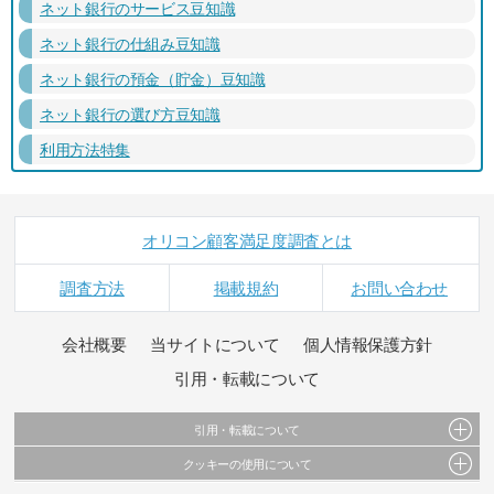
ネット銀行のサービス豆知識
ネット銀行の仕組み豆知識
ネット銀行の預金（貯金）豆知識
ネット銀行の選び方豆知識
利用方法特集
オリコン顧客満足度調査とは
調査方法
掲載規約
お問い合わせ
会社概要
当サイトについて
個人情報保護方針
引用・転載について
引用・転載について
クッキーの使用について
当サイトで公開されている情報（文字、写真、イラスト、画像データ等）及びこれらの配
置・編集および構造などについての著作権は株式会社oricon MEに帰属しております。