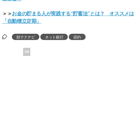
＞＞
お金の貯まる人が実践する“貯蓄法”とは？ オススメは
「自動積立定期」
財テクナビ
ネット銀行
節約
PR