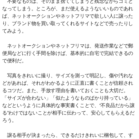
不要なものは、そのまま捨ててしまうと残念ながらゴミと
なってしまう。ところが、まだ使えるようないいものであれ
ば、ネットオークションやネットフリマで欲しい人に譲った
り、ブランド物を買い取ってくれるサイトなどで売ったりし
てみよう。
ネットオークションやネットフリマは、発送作業などで郵
便局などに行く手間を除けば、基本的に自宅で完結できるの
で便利だ。
写真をきれいに撮り、サイズを測って明記し、傷や汚れな
どがあれば、それがわかるように正直に書くことが信頼され
るコツだ。また、手放す理由を書いておくことも大切だ。
「サイズが合わない」「似たようなものばかり持っている」
などというように具体的な事実書くことで、“不良品だから譲
る”わけではないことが相手に伝わって、安心してもらえるだ
ろう。
譲る相手が決まったら、できるだけきれいに梱包して、す