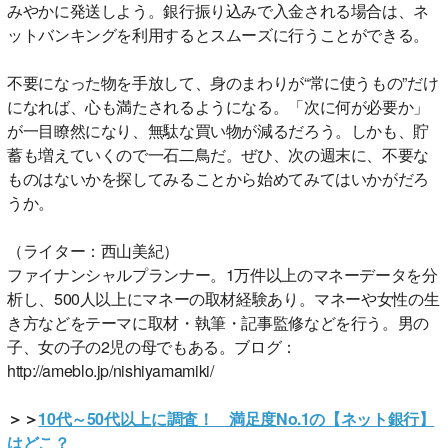
みやかに発送しよう。銀行振り込みで入金される場合は、ネ
ットバンキングを利用するとスムーズに行うことができる。
不要になった物を手放して、身のまわりが“常に使うもの”だけ
になれば、心も満たされるようになる。「次に何が必要か」
が一目瞭然になり、無駄な買い物が減るだろう。しかも、貯
蓄も増えていくので一石二鳥だ。ぜひ、次の週末に、不要な
ものはないかを探してみることから始めてみてはいかがだろ
うか。
（ライター：西山美紀）
ファイナンシャルプランナー。1万件以上のマネーデータを分
析し、500人以上にマネーの取材経験あり。マネーや女性の生
き方などをテーマに取材・執筆・記事監修などを行う。男の
子、女の子の2児の母でもある。ブログ：
http://ameblo.jp/nishiyamamiki/
＞＞
10代～50代以上に調査！ 満足度No.1の【ネット銀行】
はどこ？