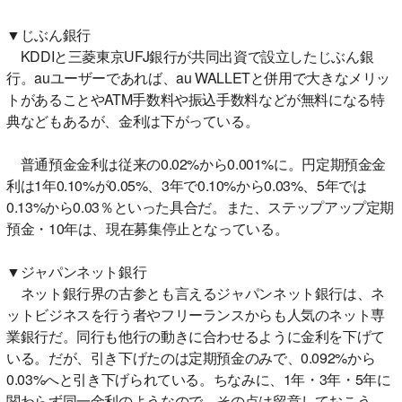
▼じぶん銀行
KDDIと三菱東京UFJ銀行が共同出資で設立したじぶん銀
行。auユーザーであれば、au WALLETと併用で大きなメリッ
トがあることやATM手数料や振込手数料などが無料になる特
典などもあるが、金利は下がっている。
普通預金金利は従来の0.02%から0.001%に。円定期預金金
利は1年0.10%が0.05%、3年で0.10%から0.03%、5年では
0.13%から0.03％といった具合だ。また、ステップアップ定期
預金・10年は、現在募集停止となっている。
▼ジャパンネット銀行
ネット銀行界の古参とも言えるジャパンネット銀行は、ネ
ットビジネスを行う者やフリーランスからも人気のネット専
業銀行だ。同行も他行の動きに合わせるように金利を下げて
いる。だが、引き下げたのは定期預金のみで、0.092%から
0.03%へと引き下げられている。ちなみに、1年・3年・5年に
関わらず同一金利のようなので、その点は留意しておこう。