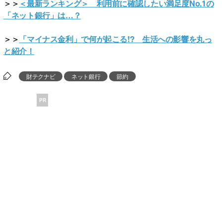
＞＞
＜最新ランキング＞ 利用前に確認したい満足度No.1の
「ネット銀行」は…？
＞＞
「マイナス金利」で何が起こる!? 生活への影響を丸っ
と紹介！
財テクナビ
ネット銀行
節約
PR