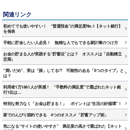
関連リンク
初めてでも使いやすい！ “普通預金”の満足度No.1【ネット銀行】
を発表
手軽に貯金したい人必見！ 無精な人でもできる家計簿のつけ方
お金の貯まる人が実践する“貯蓄法”とは？ オススメは「自動積立
定期」
“買いだめ”、実は「損」してる!? 可能性のある「5つのタイプ」と
は？
利用者1万1861人が実感！ “手数料の満足度”で選ばれたネット銀
行1位は…
特別な努力なく「お金は貯まる！」 ポイントは“生活の好循環”！
家でのんびり節約できる 4つのオススメ「貯蓄アップ術」
気になる“サイトの使いやすさ” 満足度の高さで選ばれた【ネット