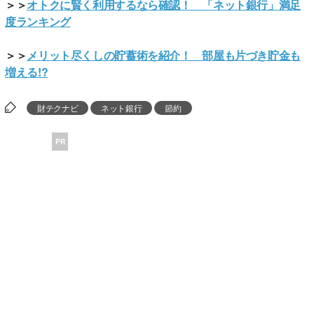
＞＞
オトクに賢く利用するなら確認！ 「ネット銀行」満足
度ランキング
＞＞
メリット尽くしの貯蓄術を紹介！ 部屋も片づき貯金も
増える!?
財テクナビ
ネット銀行
節約
PR