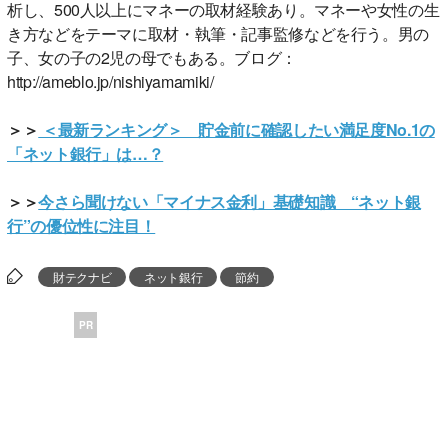
析し、500人以上にマネーの取材経験あり。マネーや女性の生
き方などをテーマに取材・執筆・記事監修などを行う。男の
子、女の子の2児の母でもある。ブログ：
http://ameblo.jp/nishiyamamiki/
＞＞
＜最新ランキング＞ 貯金前に確認したい満足度No.1の
「ネット銀行」は…？
＞＞
今さら聞けない「マイナス金利」基礎知識 “ネット銀
行”の優位性に注目！
財テクナビ
ネット銀行
節約
PR