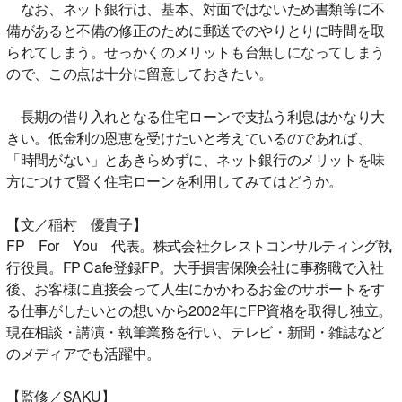
なお、ネット銀行は、基本、対面ではないため書類等に不
備があると不備の修正のために郵送でのやりとりに時間を取
られてしまう。せっかくのメリットも台無しになってしまう
ので、この点は十分に留意しておきたい。
長期の借り入れとなる住宅ローンで支払う利息はかなり大
きい。低金利の恩恵を受けたいと考えているのであれば、
「時間がない」とあきらめずに、ネット銀行のメリットを味
方につけて賢く住宅ローンを利用してみてはどうか。
【文／稲村 優貴子】
FP For You 代表。株式会社クレストコンサルティング執
行役員。FP Cafe登録FP。大手損害保険会社に事務職で入社
後、お客様に直接会って人生にかかわるお金のサポートをす
る仕事がしたいとの想いから2002年にFP資格を取得し独立。
現在相談・講演・執筆業務を行い、テレビ・新聞・雑誌など
のメディアでも活躍中。
【監修／SAKU】