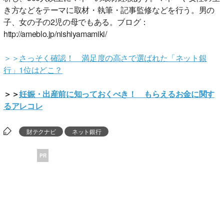
き方などをテーマに取材・執筆・記事監修などを行う。男の
子、女の子の2児の母でもある。ブログ：
http://ameblo.jp/nishiyamamiki/
＞＞
さっそく確認！ 満足度の高さで選ばれた「ネット銀
行」1位はどこ？
＞＞
妊娠・出産前に知っておくべき！ もらえるお金に関す
るアレコレ
財テクナビ
ネット銀行
PR