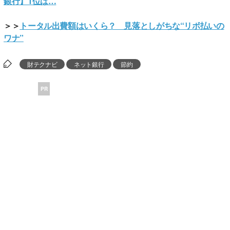
銀行】1位は…
＞＞
トータル出費額はいくら？ 見落としがちな“リボ払いの
ワナ”
財テクナビ
ネット銀行
節約
PR