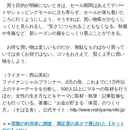
買う目的が明確にないときは、セール期間はあえてデパー
トやショッピングモールに立ち寄らず、セールが落ち着いた
ころに行くようにしよう。そうすれば、買い物客が少なくじ
っくりと見られるし、“安さ”につられることもなくなる。秋服
や冬服など、新シーズンの服をじっくり選ぶことができる。
お得な買い物は楽しいものだが、無駄なものばかり買って
いては全くお得ではない。コツをおさえて、賢く上手に買い
物をしよう。
（ライター：西山美紀）
ファイナンシャルプランナー。2児の母。これまでに1万件以
上のマネーデータを分析し、500人以上にマネーの取材を行う
ほか、女性の生き方などをテーマに取材・執筆・記事監修な
ども行っている。著書に『お金が貯まる「体質」のつくり
方』（すばる舎）。公式サイト：http://www.nishiyamamiki.jp/
＞＞
実際の利用者に調査 満足度の高さで選ばれた【ネット