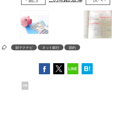
財テクナビ
ネット銀行
節約
PR