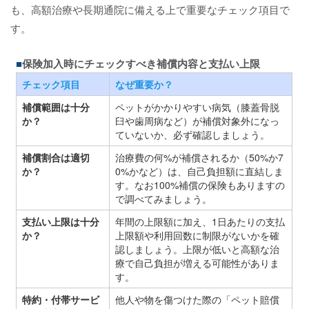
も、高額治療や長期通院に備える上で重要なチェック項目で
す。
保険加入時にチェックすべき補償内容と支払い上限
チェック項目
なぜ重要か？
補償範囲は十分
ペットがかかりやすい病気（膝蓋骨脱
か？
臼や歯周病など）が補償対象外になっ
ていないか、必ず確認しましょう。
補償割合は適切
治療費の何%が補償されるか（50%か7
か？
0%かなど）は、自己負担額に直結しま
す。なお100%補償の保険もありますの
で調べてみましょう。
支払い上限は十分
年間の上限額に加え、1日あたりの支払
か？
上限額や利用回数に制限がないかを確
認しましょう。上限が低いと高額な治
療で自己負担が増える可能性がありま
す。
特約・付帯サービ
他人や物を傷つけた際の「ペット賠償