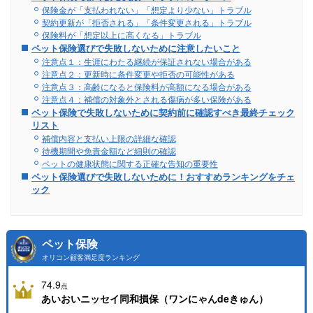
保険金が「支払われない」「想定より少ない」トラブル
契約更新が「拒否される」「条件変更される」トラブル
保険料が「想定以上に高くなる」トラブル
ペット保険選びで失敗しないために注意したいこと
注意点１：生涯にわたる継続が保証されない場合がある
注意点２：更新時に条件変更や拒否の可能性がある
注意点３：高齢になると保険料が高額になる場合がある
注意点４：補償の対象外とされる傷病が多い保険がある
ペット保険で失敗しないために契約前に確認すべき最終チェック
リスト
補償内容と支払い上限の詳細な確認
待機期間や免責金額など細則の確認
ペットの健康状態に関する正確な告知の重要性
ペット保険選びで失敗しないために！おすすめランキングをチェ
ック
ペット保険
オリコン顧客満足度ランキング
74.9
点
あいおいニッセイ同和損保（ワンにゃんdeきゅん）