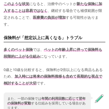
このような状況
になると、治療中のペットが
新たな保険に加
入することは容易ではなく
、継続する場合でも補償範囲が限
定されることで、
医療費の負担が増加
する可能性がありま
す。
保険料が「想定以上に高くなる」トラブル
多くのペット保険
では、
ペットの年齢上昇に伴って保険料も
段階的に上がる仕組み
になっています。
0歳と10歳を比較すると、保険料が2倍以上になる商品もある
ため、
加入時には将来の保険料推移も含めて長期的な視点で
検討することが大切
です。
また、一部の保険では
年間の利用回数に応じて翌年
の保険料が変動
する仕組みを採用している場合があ
ります。