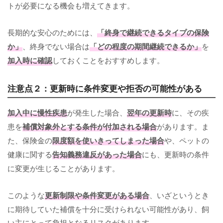
トが必要になる機会も増えてきます。
長期的な安心のためには、
「終身で継続できるタイプの保険
か」
、終身でない場合は
「どの程度の期間継続できるか」
を
加入時に確認
しておくことをおすすめします。
注意点２：更新時に条件変更や拒否の可能性がある
加入中に慢性疾患
が発生した場合、
翌年の更新時
に、その疾
患を
補償対象外とする条件が付加される場合
があります。ま
た、保険金の
限度額を使いきってしまった場合
や、ペットの
健康に関する
告知義務違反があった場合
にも、更新時の条件
に変更が生じることがあります。
このような
更新制限や条件変更がある場合
、いざというとき
に期待していた補償を十分に受けられない可能性があり、飼
い主にとって負担となるリスクがあります。