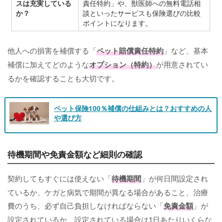
スは充実している
責任特約」や、獣医師への無料電話相
か？
談といったサービスも保険選びの比較
ポイントになります。
他人への損害を補償する「
ペット賠償責任特約
」など、基本
補償に加えてどのような
オプション（特約）
が用意されてい
るかを確認することも大切です。
ペット保険100％補償の仕組みとは？おすすめの人
や選び方
待機期間や免責金額など細則の確認
契約してもすぐには使えない「
待機期間
」が何日間設定され
ているか、ケガと病気で期間が異なる場合があること、治療
費のうち、必ず自己負担しなければならない「
免責金額
」が
設定されているか、設定されている場合は1日あたりいくらな