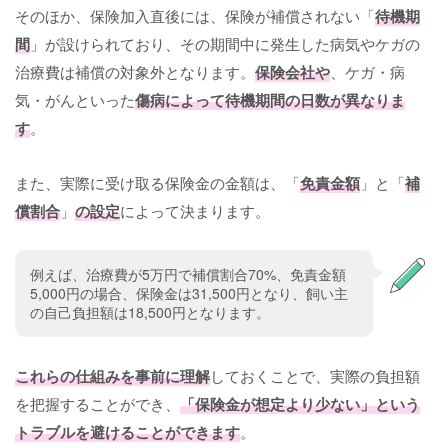
そのほか、保険加入直後には、保険が補償されない「
待機期
間
」が設けられており、その期間中に発生した病気やケガの
治療費は補償の対象外となります。
保険会社や
、ケガ・病
気・がんといった
傷病によって待機期間の日数が異なりま
す
。
また、実際に受け取る保険金の金額は、「
免責金額
」と「
補
償割合
」
の設定
によって決まります。
例えば、治療費が5万円で補償割合70%、免責金額
5,000円の場合、保険金は31,500円となり、飼い主
の自己負担額は18,500円となります。
これらの仕組みを事前に理解
しておくことで、実際の負担額
を把握することができ、
「保険金が想定より少ない」という
トラブルを避けることができます
。