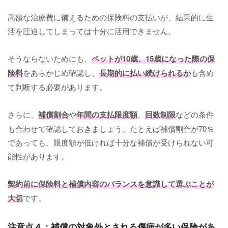
高額な治療費に備えるための保険料の支払いが、結果的に生
活を圧迫してしまっては十分に活用できません。
そうならないためにも、
ペットが10歳、15歳になった際の保
険料
をあらかじめ確認し、
長期的に払い続けられるか
も含め
て判断する必要があります。
さらに、
補償割合
や
年間の支払限度額
、
回数制限
などの条件
も合わせて確認しておきましょう。たとえば補償割合が70％
であっても、限度額が低ければ十分な補償が受けられない可
能性があります。
契約前に保険料と補償内容のバランスを意識して選ぶことが
大切
です。
注意点４：補償の対象外とされる傷病が多い保険があ