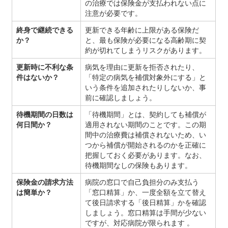
の治療では保険金が支払われない点に
注意が必要です。
終身で継続できる
更新できる年齢に上限がある保険だ
か？
と、最も保険が必要になる高齢期に契
約が切れてしまうリスクがあります。
更新時に不利な条
病気を理由に更新を拒否されたり、
件はないか？
「特定の病気を補償対象外にする」と
いう条件を追加されたりしないか、事
前に確認しましょう。
待機期間の日数は
「待機期間」とは、契約しても補償が
何日間か？
適用されない期間のことです。この期
間中の治療費は補償されないため、い
つから補償が開始されるのかを正確に
把握しておく必要があります。なお、
待機期間なしの保険もあります。
保険金の請求方法
病院の窓口で自己負担分のみ支払う
は簡単か？
「窓口精算」か、一度全額を立て替え
て後日請求する「後日精算」かを確認
しましょう。窓口精算は手間が少ない
ですが、対応病院が限られます 。