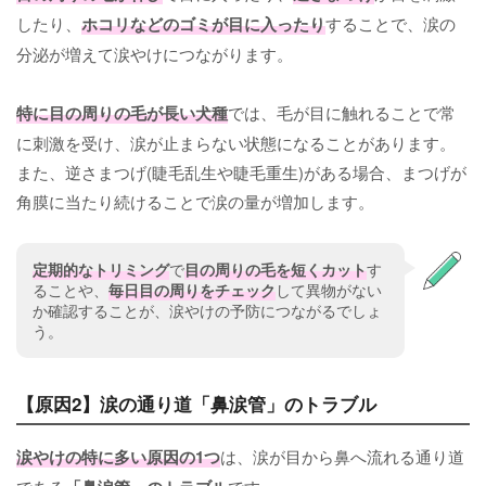
したり、
ホコリなどのゴミが目に入ったり
することで、涙の
分泌が増えて涙やけにつながります。
特に目の周りの毛が長い犬種
では、毛が目に触れることで常
に刺激を受け、涙が止まらない状態になることがあります。
また、逆さまつげ(睫毛乱生や睫毛重生)がある場合、まつげが
角膜に当たり続けることで涙の量が増加します。
定期的なトリミング
で
目の周りの毛を短くカット
す
ることや、
毎日目の周りをチェック
して異物がない
か確認することが、涙やけの予防につながるでしょ
う。
【原因2】涙の通り道「鼻涙管」のトラブル
涙やけの特に多い原因の1つ
は、涙が目から鼻へ流れる通り道