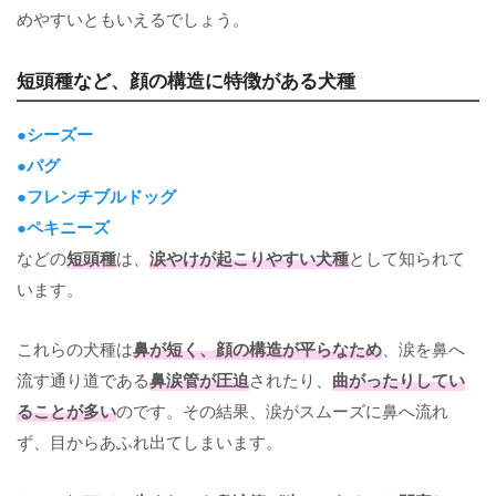
めやすいともいえるでしょう。
短頭種など、顔の構造に特徴がある犬種
●シーズー
●パグ
●フレンチブルドッグ
●ペキニーズ
などの
短頭種
は、
涙やけが起こりやすい犬種
として知られて
います。
これらの犬種は
鼻が短く、顔の構造が平らなため
、涙を鼻へ
流す通り道である
鼻涙管が圧迫
されたり、
曲がったりしてい
ることが多い
のです。その結果、涙がスムーズに鼻へ流れ
ず、目からあふれ出てしまいます。