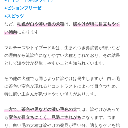
●ビションフリーゼ
●スピッツ
など、
毛色が白や薄い色の犬種
は、
涙やけが特に目立ちやす
い傾向
にあります。
マルチーズやトイプードルは、生まれつき鼻涙管が細いなど
の理由から流涙症になりやすい犬種とされており、その結果
として涙やけが発生しやすいことも知られています。
その他の犬種でも同じように涙やけは発生しますが、白い毛
に茶色い変色が現れるとコントラストによって目立つため、
特に飼い主さんが気づきやすい傾向があります。
一方で、茶色や黒などの濃い毛色の犬
では、涙やけがあって
も
変色が目立ちにくく、見過ごされがち
になります。つま
り、白い毛の犬種は涙やけの発見が早い分、適切なケアを始