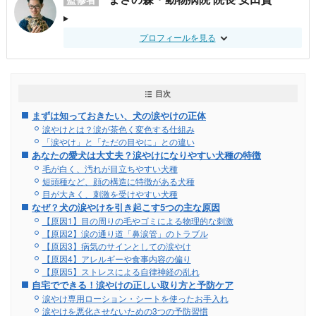
プロフィールを見る
目次
まずは知っておきたい、犬の涙やけの正体
涙やけとは？涙が茶色く変色する仕組み
「涙やけ」と「ただの目やに」との違い
あなたの愛犬は大丈夫？涙やけになりやすい犬種の特徴
毛が白く、汚れが目立ちやすい犬種
短頭種など、顔の構造に特徴がある犬種
目が大きく、刺激を受けやすい犬種
なぜ？犬の涙やけを引き起こす5つの主な原因
【原因1】目の周りの毛やゴミによる物理的な刺激
【原因2】涙の通り道「鼻涙管」のトラブル
【原因3】病気のサインとしての涙やけ
【原因4】アレルギーや食事内容の偏り
【原因5】ストレスによる自律神経の乱れ
自宅でできる！涙やけの正しい取り方と予防ケア
涙やけ専用ローション・シートを使ったお手入れ
涙やけを悪化させないための3つの予防習慣