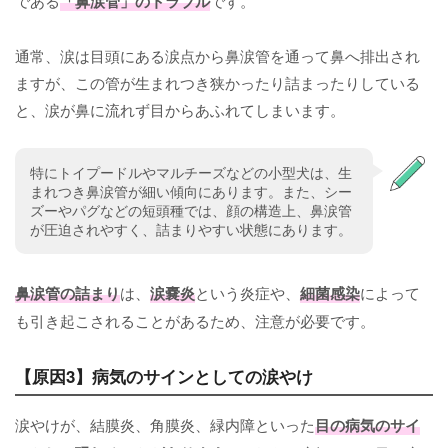
である
「鼻涙管」のトラブル
です。
通常、涙は目頭にある涙点から鼻涙管を通って鼻へ排出され
ますが、この管が生まれつき狭かったり詰まったりしている
と、涙が鼻に流れず目からあふれてしまいます。
特にトイプードルやマルチーズなどの小型犬は、生
まれつき鼻涙管が細い傾向にあります。また、シー
ズーやパグなどの短頭種では、顔の構造上、鼻涙管
が圧迫されやすく、詰まりやすい状態にあります。
鼻涙管の詰まり
は、
涙嚢炎
という炎症や、
細菌感染
によって
も引き起こされることがあるため、注意が必要です。
【原因3】病気のサインとしての涙やけ
涙やけが、結膜炎、角膜炎、緑内障といった
目の病気のサイ