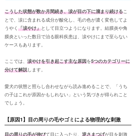
こうした状態が数か月間続き、涙が目の下に溜まり続ける
こ
とで、涙に含まれる成分が酸化し、毛の色が濃く変色してよ
うやく
「涙やけ」
として目立つようになります。結膜炎や角
膜炎といった数日で治る眼科疾患は、涙やけにまで至らない
ケースもあります。
ここでは、
涙やけを引き起こす主な原因
を
5つのカテゴリーに
分けて解説
します。
愛犬の状態と照らし合わせながら読み進めることで、「うち
の子はこれが原因かもしれない」という気づきが得られこと
でしょう。
【原因1】目の周りの毛やゴミによる物理的な刺激
目の周りの毛が伸び
て目に入ったり、
逆さまつげ
が目を刺激