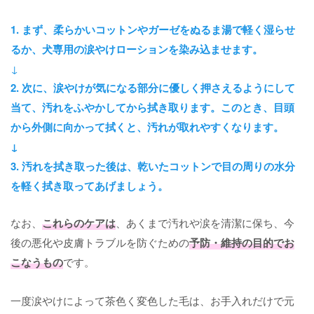
1. まず、柔らかいコットンやガーゼをぬるま湯で軽く湿らせ
るか、犬専用の涙やけローションを染み込ませます。
↓
2. 次に、涙やけが気になる部分に優しく押さえるようにして
当て、汚れをふやかしてから拭き取ります。このとき、目頭
から外側に向かって拭くと、汚れが取れやすくなります。
↓
3. 汚れを拭き取った後は、乾いたコットンで目の周りの水分
を軽く拭き取ってあげましょう。
なお、
これらのケアは
、あくまで汚れや涙を清潔に保ち、今
後の悪化や皮膚トラブルを防ぐための
予防・維持の目的でお
こなうもの
です。
一度涙やけによって茶色く変色した毛は、お手入れだけで元