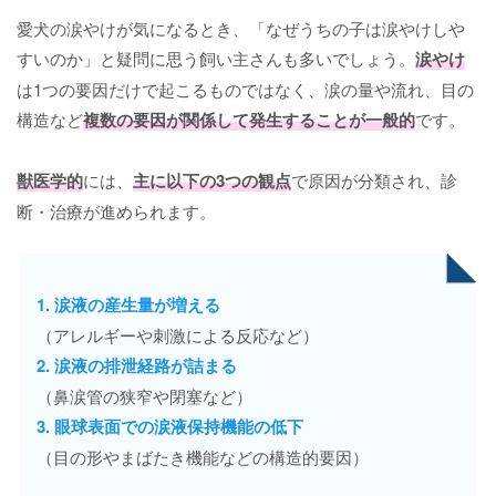
愛犬の涙やけが気になるとき、「なぜうちの子は涙やけしや
すいのか」と疑問に思う飼い主さんも多いでしょう。
涙やけ
は1つの要因だけで起こるものではなく、涙の量や流れ、目の
構造など
複数の要因が関係して発生することが一般的
です。
獣医学的
には、
主に以下の3つの観点
で原因が分類され、診
断・治療が進められます。
1. 涙液の産生量が増える
（アレルギーや刺激による反応など）
2. 涙液の排泄経路が詰まる
（鼻涙管の狭窄や閉塞など）
3. 眼球表面での涙液保持機能の低下
（目の形やまばたき機能などの構造的要因）