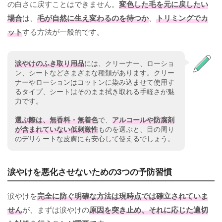
の白さに戻すことはできません。
変色した毛を元に戻したい
場合
は、
毛が自然に生え変わるのを待つか
、
トリミングでカ
ット
する方法が一般的です。
涙やけのふき取り用品
には、クリーナー、ローショ
ン、シートなどさまざまな種類があります。クリー
ナーやローションはコットンに染み込ませて使用す
るタイプ、シートはそのまま拭き取れる手軽さが魅
力です。
選ぶ際は、無香料・無着色
で、
アルコールや防腐剤
が含まれていない低刺激性
ものを選ぶと、目の周り
のデリケートな皮膚にも安心して使えるでしょう。
涙やけを悪化させないための3つの予防習慣
涙やけを
完全に防ぐ明確な方法は現時点では確立されていま
せん
が、まずは涙やけの
原因を突き止め、それに応じた適切