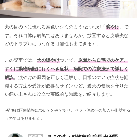
犬の目の下に現れる茶色いシミのような汚れが「
涙やけ
」で
す。それ自体は病気ではありませんが、放置すると皮膚炎な
どのトラブルにつながる可能性も出てきます。
この記事では、
犬の涙やけ
ついて、
原因から自宅でのケア、
すぐに動物病院に行くべき症状、病院での治療法まで詳しく
解説
。涙やけの原因を正しく理解し、日常のケアで症状を軽
減する方法や受診が必要なサインなど、愛犬の健康を守りた
い飼い主さんに役立つ実践的な知識をご紹介します。
※監修は医療情報についてのみであり、ペット保険への加入を推奨する
。
ものではありません
まさの森・動物病院 院長 安田賢
監修者