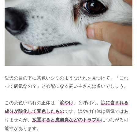
愛犬の目の下に茶色いシミのような汚れを見つけて、「これ
って病気なの？」と心配になる飼い主さんは多いでしょう。
この茶色い汚れの正体は「
涙やけ
」と呼ばれ、
涙に含まれる
成分が酸化して変色したもの
です。涙やけ自体は病気ではあ
りませんが、
放置すると皮膚炎などのトラブル
につながる可
能性があります。