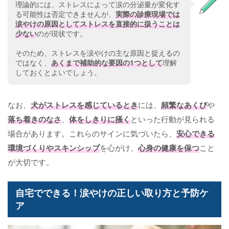
理論的には、ストレスによって涙の分泌量が変化す
る可能性は否定できませんが、
実際の診療現場では
涙やけの原因としてストレスを直接的に扱うことは
少ない
のが現状です。
そのため、ストレスを涙やけの主な原因と捉えるの
ではなく、
あくまで補助的な要因の1つとして
理解
しておくとよいでしょう。
なお、
犬がストレスを感じているとき
には、
頻繁なあくび
や
落ち着きのなさ
、
体をしきりに掻く
といった行動が見られる
場合があります。これらのサインに気づいたら、
安心できる
環境づくりやスキンシップ
を心がけ、
心身の健康を保つ
こと
が大切です。
自宅でできる！涙やけの正しい取り方と予防ケ
ア