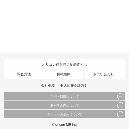
オリコン顧客満足度調査とは
調査方法
掲載規約
お問い合わせ
会社概要
個人情報保護方針
引用・転載について
利用者の声について
当サイトで公開されている情報（文字、写真、イラスト、画像データ等）及びこれらの配
置・編集および構造などについての著作権は株式会社oricon MEに帰属しております。
クッキーの使用について
当サイトに掲載している内容はすべてサービスの利用者が提出された見解・感想です。
これらの情報を権利者の許可なく無断転載・複製などの二次利用を行うことは固く禁じて
弊社が内容について正確性を含め一切保証するものではありません。
おります。
© oricon ME inc.
このサイトでは Cookie を使用して、ユーザーに合わせたコンテンツや広告の表示、ソー
弊社の見解・ 意見ではないことをご理解いただいた上でご覧ください。