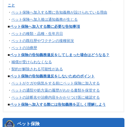
こと
・
ペット保険へ加入する際に告知義務が設けられている理由
・
ペット保険へ加入後は通知義務が生じる
■
ペット保険へ加入する際に必要な告知事項
・
ペットの種類・品種・生年月日
・
ペットの既往歴やワクチンの接種状況
・
ペットの治療歴
■
ペット保険の告知義務違反をしてしまった場合はどうなる？
・
補償が受けられなくなる
・
契約が解除される可能性がある
■
ペット保険の告知義務違反をしないためのポイント
・
ペットがケガや病気をする前にペット保険に加入する
・
ペットの通院や処方薬の履歴がわかる書類を保管する
・
ペットの診断名や治療内容をかかりつけ医に確認する
■
ペット保険へ加入する際には告知義務を正しく理解しよう
ペット保険