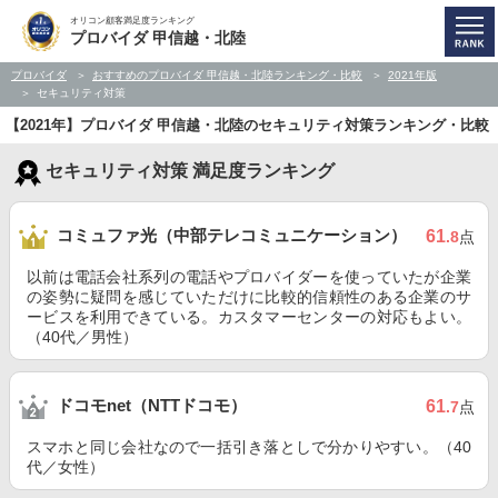
オリコン顧客満足度ランキング
プロバイダ 甲信越・北陸
プロバイダ
おすすめのプロバイダ 甲信越・北陸ランキング・比較
2021年版
セキュリティ対策
【2021年】プロバイダ 甲信越・北陸のセキュリティ対策ランキング・比較
セキュリティ対策 満足度ランキング
コミュファ光（中部テレコミュニケーション）
61
.8
点
以前は電話会社系列の電話やプロバイダーを使っていたが企業
の姿勢に疑問を感じていただけに比較的信頼性のある企業のサ
ービスを利用できている。カスタマーセンターの対応もよい。
（40代／男性）
ドコモnet（NTTドコモ）
61
.7
点
スマホと同じ会社なので一括引き落としで分かりやすい。（40
代／女性）