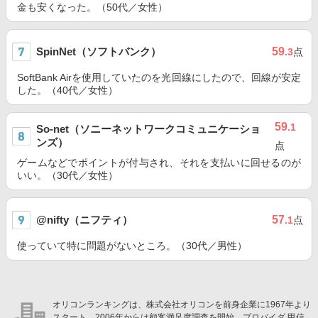
金も安くなった。（50代／女性）
SpinNet（ソフトバンク）
59
.3
点
SoftBank Airを使用していたのを光回線にしたので、回線が安定
した。（40代／女性）
59
.1
So-net（ソニーネットワークコミュニケーショ
ンズ）
点
ゲームなどでポイントが付与され、それを支払いに回せるのが
いい。（30代／女性）
@nifty（ニフティ）
57
.1
点
使っていて特に問題がないところ。（30代／男性）
オリコンランキングは、株式会社オリコンを前身企業に1967年より
スタート。2006年からは顧客満足度調査を開始。プロバイダ 甲信