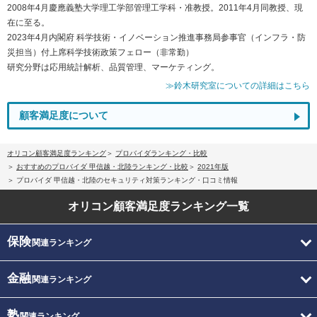
2008年4月慶應義塾大学理工学部管理工学科・准教授。2011年4月同教授、現
在に至る。
2023年4月内閣府 科学技術・イノベーション推進事務局参事官（インフラ・防
災担当）付上席科学技術政策フェロー（非常勤）
研究分野は応用統計解析、品質管理、マーケティング。
≫鈴木研究室についての詳細はこちら
顧客満足度について
オリコン顧客満足度ランキング
プロバイダランキング・比較
おすすめのプロバイダ 甲信越・北陸ランキング・比較
2021年版
プロバイダ 甲信越・北陸のセキュリティ対策ランキング・口コミ情報
オリコン顧客満足度
ランキング一覧
保険
関連ランキング
金融
関連ランキング
塾
関連ランキング