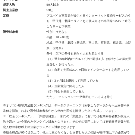
規定人数
50人以上
調査企業数
53社
定義
プロバイダ事業者が提供するインターネット接続サービスのう
ち、甲信越・北陸エリアにある個人向けの光回線/CATVに対応
したサービス事業
調査対象者
性別：指定なし
年齢：18～84歳
地域：甲信越・北陸（新潟県、富山県、石川県、福井県、山梨
県、長野県）
条件：以下の条件を満たす人を対象とする
（1）過去5年以内にプロバイダに新規加入（他社からの契約変
更含む）を行った人
（2）自宅で光回線/CATV回線でインターネットを利用してい
る
（3）3ヶ月以上継続して利用している
（4）企業選定に関与した人
（5）料金を把握している人
ただし、マンションで一括契約している人は除く
※オリコン顧客満足度ランキングは、データクリーニング（回収したデータから不正回答や異
常値を排除）および調査対象者条件から外れた回答を除外した上で作成しています。
※「総合ランキング」、「評価項目別」、部門の「業態別」においては有効回答者数が規定人
数を満たした企業のみランクイン対象となります。その他の部門においては有効回答者数が規
定人数の半数以上の企業がランクイン対象となります。
※総合得点が60.0点以上で、他人に薦めたくないと回答した人の割合が基準値以下の企業がラ