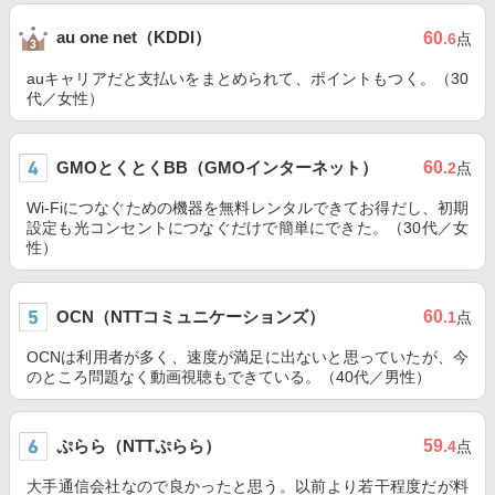
au one net（KDDI）
60
.6
点
auキャリアだと支払いをまとめられて、ポイントもつく。（30
代／女性）
GMOとくとくBB（GMOインターネット）
60
.2
点
Wi-Fiにつなぐための機器を無料レンタルできてお得だし、初期
設定も光コンセントにつなぐだけで簡単にできた。（30代／女
性）
OCN（NTTコミュニケーションズ）
60
.1
点
OCNは利用者が多く、速度が満足に出ないと思っていたが、今
のところ問題なく動画視聴もできている。（40代／男性）
ぷらら（NTTぷらら）
59
.4
点
大手通信会社なので良かったと思う。以前より若干程度だが料