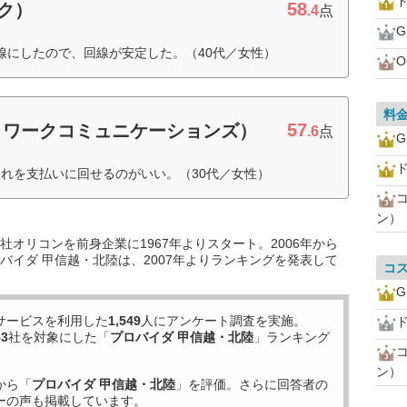
ド
58
ンク）
.4
点
を光回線にしたので、回線が安定した。（40代／女性）
料
57
ットワークコミュニケーションズ）
.6
点
ド
れを支払いに回せるのがいい。（30代／女性）
ン）
オリコンを前身企業に1967年よりスタート。2006年から
バイダ 甲信越・北陸は、2007年よりランキングを発表して
コ
サービスを利用した
1,549
人にアンケート調査を実施。
ド
53
社を対象にした「
プロバイダ 甲信越・北陸
」ランキング
ン）
から「
プロバイダ 甲信越・北陸
」を評価。さらに回答者の
ーの声も掲載しています。