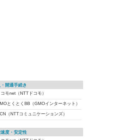
入・開通手続き
コモnet（NTTドコモ）
GMOとくとくBB（GMOインターネット）
OCN（NTTコミュニケーションズ）
信速度・安定性