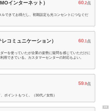
60
GMOインターネット）
.2
点
レンタルできてお得だし、初期設定も光コンセントにつなぐだ
60
テレコミュニケーション）
.1
点
イダーを使っていたが企業の姿勢に疑問を感じていただけに
を利用できている。カスタマーセンターの対応もよい。
59
.9
点
て、ポイントもつく。（30代／女性）
PR