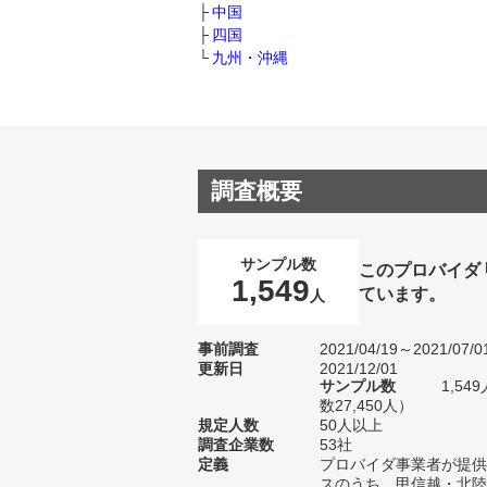
中国
四国
九州・沖縄
調査概要
サンプル数
このプロバイダ
1,549
ています。
人
事前調査
2021/04/19～2021/07/0
更新日
2021/12/01
サンプル数
1,5
数27,450人）
規定人数
50人以上
調査企業数
53社
定義
プロバイダ事業者が提供
スのうち、甲信越・北陸