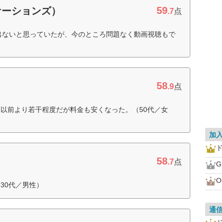
59
ケーションズ）
.7
点
出ないと思っていたが、今のところ問題なく動画視聴もで
58
.9
点
以前より若干程度だが料金も安くなった。（50代／女
加
ド
58
.7
点
30代／男性）
通