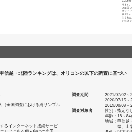
らの配置
ります。
とは固く
当サイト
作成した
出された
いた上で
 甲信越・北陸ランキングは、オリコンの以下の調査に基づい
1
調査期間
2021/07/02～2
2020/07/15～2
49人（全国調査における総サンプル
2019/08/09～2
調査対象者
性別：指定な
年齢：18～84
地域：甲信越
するインターネット接続サービ
県、山
エリアにある個人向けの光回
条件：以下の