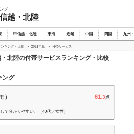
ング
甲信越・北陸
東
甲信越・北陸
東海
近畿
中国
四国
九州
ランキング・比較
2021年版
付帯サービス
信越・北陸の付帯サービスランキング・比較
キング
61
コモ）
.3
点
しで分かりやすい。（40代／女性）