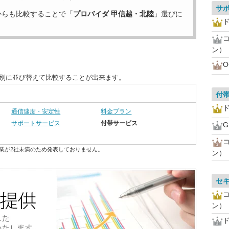
サ
からも比較することで「
プロバイダ 甲信越・北陸
」選びに
ド
ン）
目別に並び替えて比較することが出来ます。
付
ド
通信速度・安定性
料金プラン
サポートサービス
付帯サービス
業が2社未満のため発表しておりません。
ン）
セ
ン）
ド