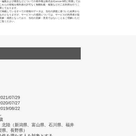
・編集および構造などについての著作権は株式会社oricon MEに帰属してお
これらの情報を権利者の許可なく無断転載・複製などの二次利用を行うこ
禁じております。
で掲載しているすべての情報やデータは、当社の調査に基づいた結果から
ものとなりますが、サービスへの感想については、サービスの利用者が提
見解・感想となっており、当社の見解・意見ではないことをご理解いただ
ご覧ください。
021/07/29
020/07/27
019/08/22
し
歳
・北陸（新潟県、富山県、石川県、福井
梨県、長野県）
条件を満たす人を対象とする