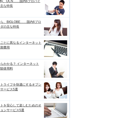
ifty、OCN……国内6プロバイ
の主な特長
ら、BIGLOBE……国内6プロ
イダの主な特長
線ごとに異なるインターネット
初期費用
らかかる？ インターネット
月額使用料
ットライフを快適にするオプシ
サービス5選
ットを安心して楽しむためのオ
ョンサービス5選