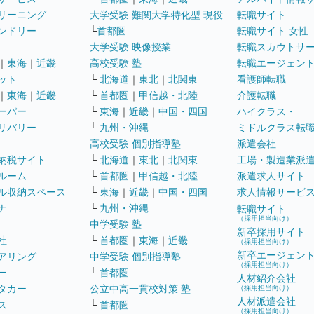
リーニング
大学受験 難関大学特化型 現役
転職サイト
ンドリー
└
首都圏
転職サイト 女性
大学受験 映像授業
転職スカウトサ
｜
東海
｜
近畿
高校受験 塾
転職エージェン
ット
└
北海道
｜
東北
｜
北関東
看護師転職
｜
東海
｜
近畿
└
首都圏
｜
甲信越・北陸
介護転職
ーパー
└
東海
｜
近畿
｜
中国・四国
ハイクラス・
リバリー
└
九州・沖縄
ミドルクラス転
高校受験 個別指導塾
派遣会社
納税サイト
└
北海道
｜
東北
｜
北関東
工場・製造業派
ルーム
└
首都圏
｜
甲信越・北陸
派遣求人サイト
ル収納スペース
└
東海
｜
近畿
｜
中国・四国
求人情報サービ
ナ
└
九州・沖縄
転職サイト
（採用担当向け）
中学受験 塾
新卒採用サイト
社
└
首都圏
｜
東海
｜
近畿
（採用担当向け）
新卒エージェン
アリング
中学受験 個別指導塾
（採用担当向け）
ー
└
首都圏
人材紹介会社
タカー
公立中高一貫校対策 塾
（採用担当向け）
人材派遣会社
ス
└
首都圏
（採用担当向け）