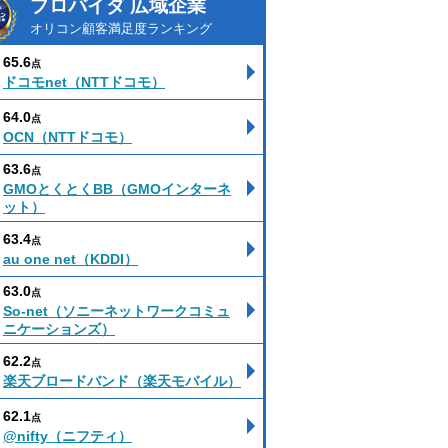
プロバイダ 広域企業
オリコン顧客満足度ランキング
65.6
点
ドコモnet（NTTドコモ）
64.0
点
OCN（NTTドコモ）
63.6
点
GMOとくとくBB（GMOインターネ
ット）
63.4
点
au one net（KDDI）
63.0
点
So-net（ソニーネットワークコミュ
ニケーションズ）
62.2
点
楽天ブロードバンド（楽天モバイル）
62.1
点
@nifty（ニフティ）