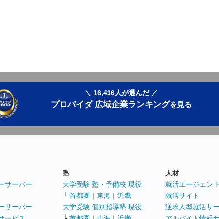
＼ 16,436人が選んだ ／
プロバイダ 広域企業ランキング
を見る
塾
人材
ーサーバー
大学受験 塾・予備校 現役
就活エージェン
└
首都圏
｜
東海
｜
近畿
就活サイト
ーサーバー
大学受験 個別指導塾 現役
逆求人型就活サ
サービス
└
首都圏
｜
東海
｜
近畿
アルバイト情報