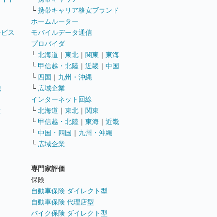
└
携帯キャリア格安ブランド
ホームルーター
ービス
モバイルデータ通信
ト
プロバイダ
└
北海道
｜
東北
｜
関東
｜
東海
└
甲信越・北陸
｜
近畿
｜
中国
└
四国
｜
九州・沖縄
職
└
広域企業
インターネット回線
遣
└
北海道
｜
東北
｜
関東
└
甲信越・北陸
｜
東海
｜
近畿
ス
└
中国・四国
｜
九州・沖縄
└
広域企業
専門家評価
ト
保険
自動車保険 ダイレクト型
自動車保険 代理店型
バイク保険 ダイレクト型