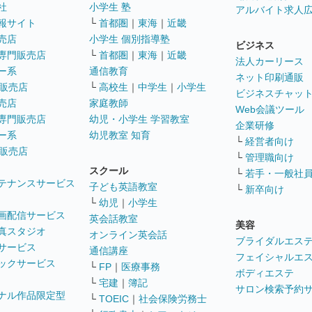
社
小学生 塾
アルバイト求人
報サイト
└
首都圏
｜
東海
｜
近畿
売店
小学生 個別指導塾
ビジネス
専門販売店
└
首都圏
｜
東海
｜
近畿
法人カーリース
ー系
通信教育
ネット印刷通販
販売店
└
高校生
｜
中学生
｜
小学生
ビジネスチャッ
売店
家庭教師
Web会議ツール
専門販売店
幼児・小学生 学習教室
企業研修
ー系
幼児教室 知育
└
経営者向け
販売店
└
管理職向け
スクール
└
若手・一般社
テナンスサービス
子ども英語教室
└
新卒向け
└
幼児
｜
小学生
画配信サービス
英会話教室
美容
真スタジオ
オンライン英会話
ブライダルエス
サービス
通信講座
フェイシャルエ
ックサービス
└
FP
｜
医療事務
ボディエステ
└
宅建
｜
簿記
サロン検索予約
ナル作品限定型
└
TOEIC
｜
社会保険労務士