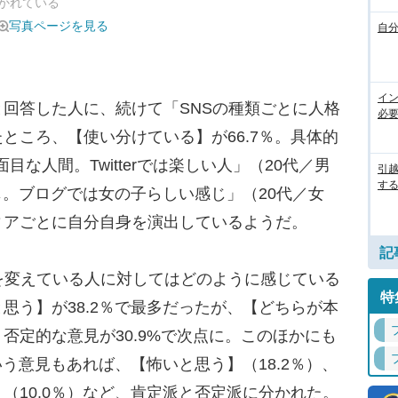
かれている
写真ページを見る
自
イ
回答した人に、続けて「SNSの種類ごとに人格
必
ところ、【使い分けている】が66.7％。具体的
面目な人間。Twitterでは楽しい人」（20代／男
引
す
た感じ。ブログでは女の子らしい感じ」（20代／女
ィアごとに自分自身を演出しているようだ。
記
を変えている人に対してはどのように感じている
特
思う】が38.2％で最多だったが、【どちらが本
否定的な意見が30.9%で次点に。このほかにも
いう意見もあれば、【怖いと思う】（18.2％）、
（10.0％）など、肯定派と否定派に分かれた。