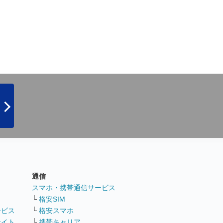
通信
ト
スマホ・携帯通信サービス
└
格安SIM
ービス
└
格安スマホ
サイト
└
携帯キャリア