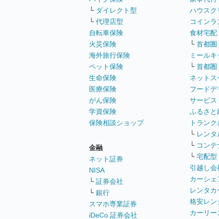
└
ダイレクト型
ハウスク
└
代理店型
コインラ
自転車保険
食材宅配
火災保険
└
首都圏
海外旅行保険
ミールキ
ペット保険
└
首都圏
生命保険
ネットス
医療保険
フードデ
がん保険
サービス
学資保険
ふるさと
保険相談ショップ
トランク
└
レンタ
└
コンテ
金融
└
宅配型
ネット証券
引越し会
NISA
カーシェ
└
証券会社
レンタカ
└
銀行
格安レン
スマホ専業証券
カーリー
iDeCo 証券会社