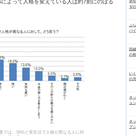
NSによって人格を変えている人は約7割にのぼる
＠n
ダ
ぷら
バ
回
の
いく
の
ネ
ョン
ネ
プシ
査では、SNSと実生活で人格が異なる人に対