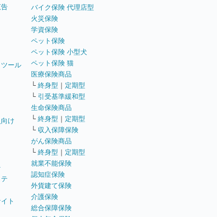
広告
バイク保険 代理店型
火災保険
学資保険
ペット保険
ペット保険 小型犬
ペット保険 猫
トツール
医療保険商品
└
終身型
｜
定期型
└
引受基準緩和型
生命保険商品
└
終身型
｜
定期型
員向け
└
収入保障保険
がん保険商品
└
終身型
｜
定期型
就業不能保険
テ
認知症保険
ステ
外貨建て保険
介護保険
サイト
総合保障保険