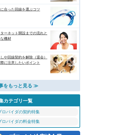
分に合った回線を選ぶコツ
ンターネット開設までの流れと
要な機材
越しや回線契約を解除（退会）
る際に注意したいポイント
事をもっと見る ≫
集カテゴリ一覧
プロバイダの契約特集
プロバイダの料金特集