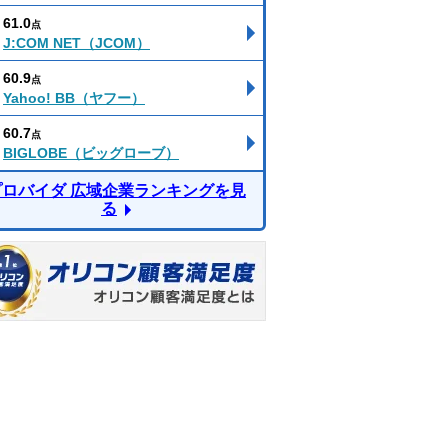
61.0
点
J:COM NET（JCOM）
60.9
点
Yahoo! BB（ヤフー）
60.7
点
BIGLOBE（ビッグローブ）
プロバイダ 広域企業ランキングを見
る