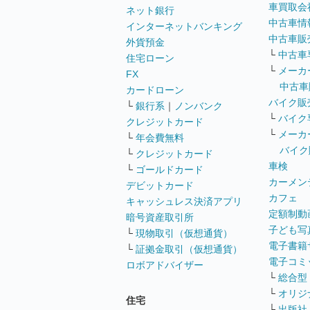
車買取会
ネット銀行
中古車情
インターネットバンキング
中古車販
外貨預金
└
中古車
住宅ローン
└
メーカ
FX
中古車
カードローン
バイク販
└
銀行系
｜
ノンバンク
└
バイク
クレジットカード
└
メーカ
└
年会費無料
バイク
└
クレジットカード
車検
└
ゴールドカード
カーメン
デビットカード
カフェ
キャッシュレス決済アプリ
定額制動
暗号資産取引所
子ども写
└
現物取引（仮想通貨）
電子書籍
└
証拠金取引（仮想通貨）
電子コミ
ロボアドバイザー
└
総合型
└
オリジ
住宅
└
出版社