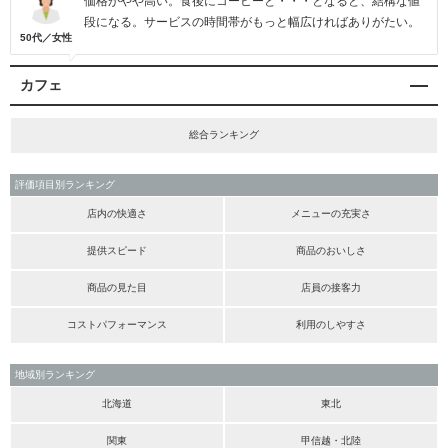
価格がやや高い。食後にコーヒーと・・・となると、結構な値
段になる。サービスの時間帯がもっと幅広ければありがたい。
50代／女性
カフェ
総合ランキング
評価項目別ランキング
店内の快適さ
メニューの充実さ
提供スピード
商品のおいしさ
商品の見た目
店員の接客力
コストパフォーマンス
利用のしやすさ
地域別ランキング
北海道
東北
関東
甲信越・北陸