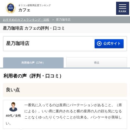
オリコン顧客満足度ランキング
カフェ
おすすめのカフェランキング・比較
星乃珈琲店
星乃珈琲店
カフェの評判・口コミ
星乃珈琲店
公式サイト
利用者の声（
17
）
得点
件
利用者の声（評判・口コミ）
良い点
一番気に入ってるのは座席にパーテーションがあること。（席
による）。いい席に案内されると横の座席の人の顔も気になる
40代／女性
ことなくゆったりくつろぐことが出来る。パンケーキが美味し
い。