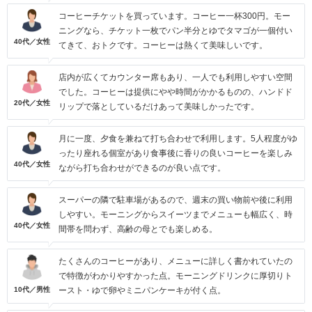
コーヒーチケットを買っています。コーヒー一杯300円。モー
ニングなら、チケット一枚でパン半分とゆでタマゴが一個付い
40代／女性
てきて、おトクです。コーヒーは熱くて美味しいです。
店内が広くてカウンター席もあり、一人でも利用しやすい空間
でした。コーヒーは提供にやや時間がかかるものの、ハンドド
20代／女性
リップで落としているだけあって美味しかったです。
月に一度、夕食を兼ねて打ち合わせで利用します。5人程度がゆ
ったり座れる個室があり食事後に香りの良いコーヒーを楽しみ
40代／女性
ながら打ち合わせができるのが良い点です。
スーパーの隣で駐車場があるので、週末の買い物前や後に利用
しやすい。モーニングからスイーツまでメニューも幅広く、時
40代／女性
間帯を問わず、高齢の母とでも楽しめる。
たくさんのコーヒーがあり、メニューに詳しく書かれていたの
で特徴がわかりやすかった点。モーニングドリンクに厚切りト
10代／男性
ースト・ゆで卵やミニパンケーキが付く点。