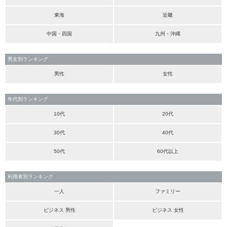
東海
近畿
中国・四国
九州・沖縄
男女別ランキング
男性
女性
年代別ランキング
10代
20代
30代
40代
50代
60代以上
利用者別ランキング
一人
ファミリー
ビジネス 男性
ビジネス 女性