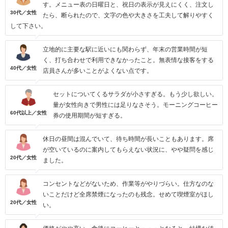
す。メニュー表の日曜日と、祝日の表示が見えにくく、注文し
30代／女性
たら、断られたので、文字の色や大きさを工夫して解りやすく
して下さい。
立地的に主要な駅に近いにも関わらず、年末の営業時間が短
く、打ち合わせで利用できなかったこと。無表情な接客をする
40代／女性
店員さんが多いことがよくない点です。
セットについてくるサラダが小さすぎる。もう少し欲しい。
量が女性向きで男性には足りなさそう。モーニングコーヒー
60代以上／女性
券の使用期間が短すぎる。
休日の昼間は混んでいて、待ち時間が長いこともあります。席
が空いているのに案内してもらえない状況に、やや疑問を感じ
20代／女性
ました。
コンセントなどがないため、作業等がやりづらい。仕方なのな
いことだけど全席禁煙になったのも残念。せめて喫煙室がほし
20代／女性
い。