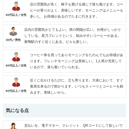
店の雰囲気が良く、椅子も寛げる感じで落ち着けます。コー
ヒーが香りがよく、美味しいです。モーニングはメニューも
60代以上／女性
多いし、お得感があるのでたまに行きます。
店内の雰囲気がとてもよい。席の間隔が広い。分煙がしっかり
している。星乃ブレンドという、頼みやすいコーヒーがある。
30代／男性
巣鴨駅のすぐ近くにある。ビルも新しい。
コーヒー券を買ってありモーニングをたのんでもお得感があ
ります。フレンチモーニングは美味しい。1人席が充実して
60代以上／女性
いるので、落ち着いていられる。
近くに出かけるたびに、立ち寄ります。大体において、すぐ
着席出来るので助かります。いつもスィーツとコーヒーを頼
60代以上／女性
みます。美味しいから。
気になる点
支払いを、電子マネー、クレジット、QRコードにして欲しいで