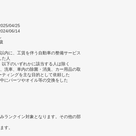
025/04/25
024/06/14
し
歳
年以内に、工賃を伴う自動車の整備サービス
した人
、以下のいずれかに該当する人は除く
検、洗車、車内の除菌・消臭、カー用品の取
ーティングを主な目的として依頼した
検中にパーツやオイル等の交換をした
みランクイン対象となります。その他の部
ります。