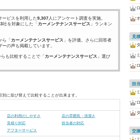
サービスを利用した
9,307
人にアンケート調査を実施。
43
社を対象にした「
カーメンテナンスサービス
」ランキン
見
から「
カーメンテナンスサービス
」を評価。さらに回答者
ザーの声も掲載しています。
からも比較することで「
カーメンテナンスサービス
」選び
担
目別に並び替えて比較することが出来ます。
店の利用のしやすさ
店の雰囲気・清潔さ
見積り対応
担当者の対応
アフターサービス
交