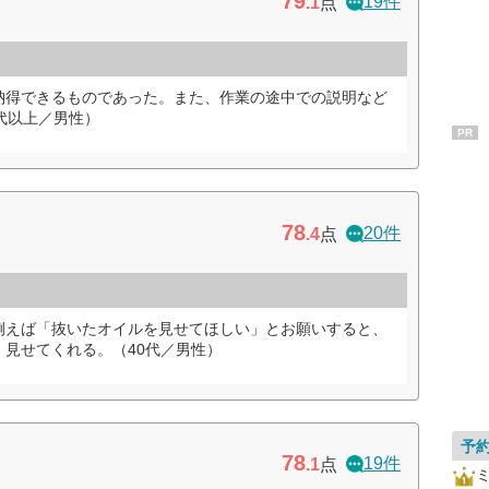
79
19件
.1
点
納得できるものであった。また、作業の途中での説明など
代以上／男性）
PR
78
20件
.4
点
例えば「抜いたオイルを見せてほしい」とお願いすると、
見せてくれる。（40代／男性）
予
78
19件
.1
点