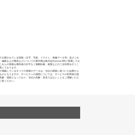
で公開されている情報（文字、写真、イラスト、画像データ等）及びこれ
・編集および構造などについての著作権は株式会社oricon MEに帰属してお
これらの情報を権利者の許可なく無断転載・複製などの二次利用を行うこ
禁じております。
で掲載しているすべての情報やデータは、当社の調査に基づいた結果から
ものとなりますが、サービスへの感想については、サービスの利用者が提
見解・感想となっており、当社の見解・意見ではないことをご理解いただ
ご覧ください。