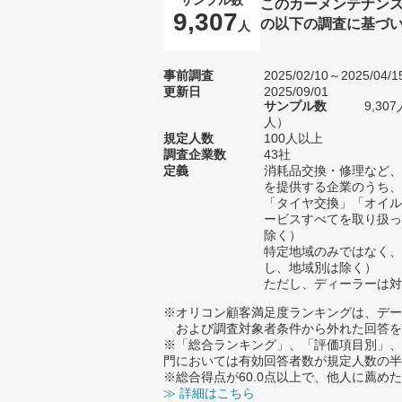
このカーメンテナン
9,307
の以下の調査に基づ
人
事前調査
2025/02/10～2025/04/1
更新日
2025/09/01
サンプル数
9,30
人）
規定人数
100人以上
調査企業数
43社
定義
消耗品交換・修理など、
を提供する企業のうち、
「タイヤ交換」「オイル
ービスすべてを取り扱っ
除く）
特定地域のみではなく、
し、地域別は除く）
ただし、ディーラーは対
※オリコン顧客満足度ランキングは、デー
および調査対象者条件から外れた回答を
※「総合ランキング」、「評価項目別」、
門においては有効回答者数が規定人数の半
※総合得点が60.0点以上で、他人に薦
≫ 詳細はこちら