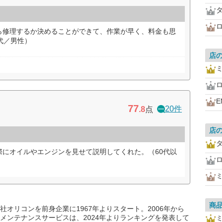
ら修理するか決めることができて、作業が早く、料金も思
代／男性）
店
E
77
20件
.8
点
店
際にオイルやエンジンを見せて説明してくれた。（60代以
商
オリコンを前身企業に1967年よりスタート。2006年から
メンテナンスサービスは、2024年よりランキングを発表して