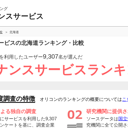
ング
ンスサービス
較
北海道
ービスの北海道ランキング・比較
9,307
を利用したユーザー
名が選んだ
ナンスサービスランキ
度調査の特徴
オリコンのランキングの概要については
こ
による独自の調査
研究機関に提供さ
サービスを利用した9,307
ソースデータは
国立
ンケートを基に、調査企業
究機関に全て公開さ