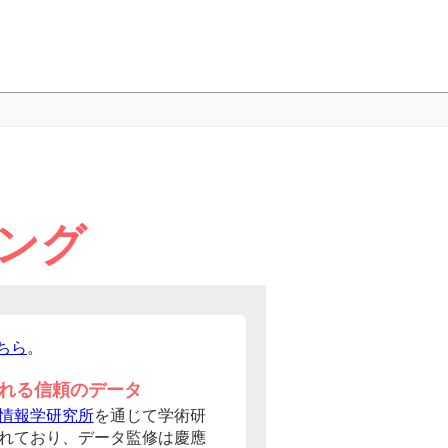
ング
ちら
。
れる信頼のデータ
情報学研究所
を通じて学術研
れており、データ監修は慶應