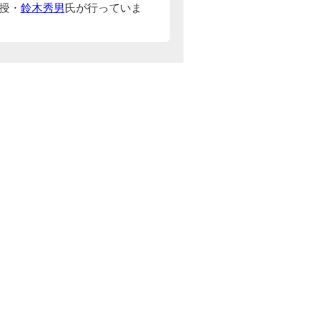
授・
鈴木秀男
氏が行っていま