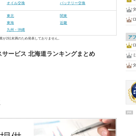
オイル交換
バッテリー交換
東北
関東
東海
近畿
九州・沖縄
ア
業が2社未満のため発表しておりません。
スサービス 北海道ランキングまとめ
点
PR