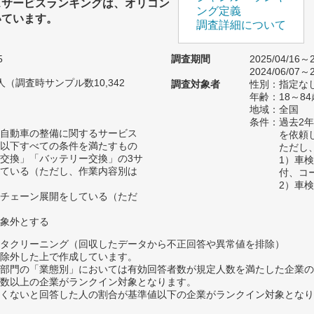
スサービスランキングは、オリコン
ング定義
いています。
調査詳細について
5
調査期間
2025/04/16～2
2024/06/07～2
7人（調査時サンプル数10,342
調査対象者
性別：指定な
年齢：18～84
地域：全国
条件：過去2
自動車の整備に関するサービス
を依頼
以下すべての条件を満たすもの
ただし
交換」「バッテリー交換」の3サ
1）車
ている（ただし、作業内容別は
付、コ
2）車
チェーン展開をしている（ただ
象外とする
タクリーニング（回収したデータから不正回答や異常値を排除）
除外した上で作成しています。
部門の「業態別」においては有効回答者数が規定人数を満たした企業の
数以上の企業がランクイン対象となります。
めたくないと回答した人の割合が基準値以下の企業がランクイン対象とな