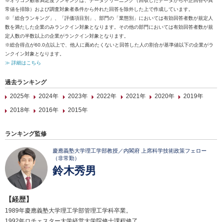
※オリコン顧客満足度ランキングは、データクリーニング（回収したデータから不正回答や異
常値を排除）および調査対象者条件から外れた回答を除外した上で作成しています。
※「総合ランキング」、「評価項目別」、部門の「業態別」においては有効回答者数が規定人
数を満たした企業のみランクイン対象となります。その他の部門においては有効回答者数が規
定人数の半数以上の企業がランクイン対象となります。
※総合得点が60.0点以上で、他人に薦めたくないと回答した人の割合が基準値以下の企業がラ
ンクイン対象となります。
≫ 詳細はこちら
過去ランキング
2025年
2024年
2023年
2022年
2021年
2020年
2019年
2018年
2016年
2015年
ランキング監修
慶應義塾大学理工学部教授／内閣府 上席科学技術政策フェロー
（非常勤）
鈴木秀男
【経歴】
1989年慶應義塾大学理工学部管理工学科卒業。
1992年ロチェスター大学経営大学院修士課程修了。