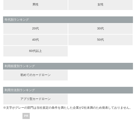
男性
女性
年代別ランキング
20代
30代
40代
50代
60代以上
利用頻度別ランキング
初めてのカードローン
利用方法別ランキング
アプリ型カードローン
※文字がグレーの部門は当社規定の条件を満たした企業が2社未満のため発表しておりません。
PR