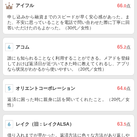
アイフル
66
.0
点
申し込みから融資までのスピードが早く安心感があった。ま
た、不安に思っていることを電話で問い合わせた際に丁寧に回
答いただけたのもよかった。（30代／女性）
アコム
65
.2
点
誰にも知られることなく利用することができる。メアドを登録
しておけば返済日が近づいてきた時に教えてくれるし、アプリ
なら状況がわかるから使いやすい。（20代／女性）
オリエントコーポレーション
64
.6
点
返済に困った時に親身に話を聞いてくれたこと。（20代／女
性）
レイク（旧：レイクALSA）
63
.5
点
借り入れまでが早かった。返済方法に色々な方法があり返しや