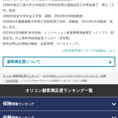
1996年東京工業大学大学院理工学研究科博士課程経営工学専攻修了。博士（工
学）取得。
1996年筑波大学社会工学系・講師。2002年6月同助教授。
2008年4月慶應義塾大学理工学部管理工学科・准教授。2011年4月同教授、現
在に至る。
2023年4月内閣府 科学技術・イノベーション推進事務局参事官（インフラ・防
災担当）付上席科学技術政策フェロー（非常勤）
研究分野は応用統計解析、品質管理、マーケティング。
≫鈴木研究室についての詳細はこちら
顧客満足度について
オリコン顧客満足度ランキング
おすすめのノンバンクカードローンランキング・比較
2024年版
ノンバンクカードローンの女性ランキング・口コミ情報
オリコン顧客満足度
ランキング一覧
保険
関連ランキング
金融
関連ランキング