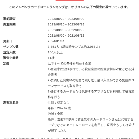
このノンバンクカードローンランキングは、オリコンの以下の調査に基づいています。
事前調査
2023/06/29～2023/08/09
調査期間
2023/08/10～2023/08/29
2022/08/08～2022/08/22
2021/08/06～2021/08/12
更新日
2024/01/04
サンプル数
3,351人（調査時サンプル数3,966人）
規定人数
100人以上
調査企業数
14社
定義
以下すべての条件を満たす企業
1)金融庁に登録されている貸金業法の総量規制が対象となる貸
金業者
2)契約した貸出枠の範囲で繰り返し借り入れができる無担保ロ
ーンサービスを取り扱う
3)発行するカードまたは代替するアプリなどを利用して融資業
務を行う
調査対象者
性別：指定なし
年齢：20～69歳
地域：全国
条件：過去5年以内に貸金業者のカードローンまたは代替する
アプリなどのカードレスローンを利用し、返済中もしくは返済
が完了した人