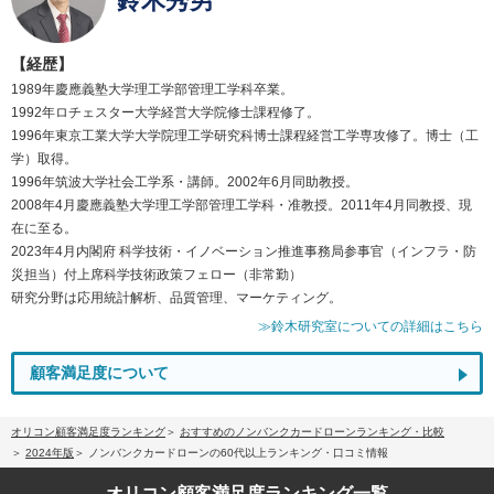
鈴木秀男
【経歴】
1989年慶應義塾大学理工学部管理工学科卒業。
1992年ロチェスター大学経営大学院修士課程修了。
1996年東京工業大学大学院理工学研究科博士課程経営工学専攻修了。博士（工
学）取得。
1996年筑波大学社会工学系・講師。2002年6月同助教授。
2008年4月慶應義塾大学理工学部管理工学科・准教授。2011年4月同教授、現
在に至る。
2023年4月内閣府 科学技術・イノベーション推進事務局参事官（インフラ・防
災担当）付上席科学技術政策フェロー（非常勤）
研究分野は応用統計解析、品質管理、マーケティング。
≫鈴木研究室についての詳細はこちら
顧客満足度について
オリコン顧客満足度ランキング
おすすめのノンバンクカードローンランキング・比較
2024年版
ノンバンクカードローンの60代以上ランキング・口コミ情報
オリコン顧客満足度
ランキング一覧