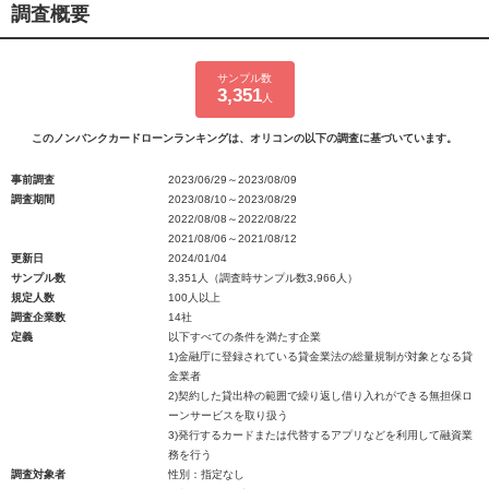
調査概要
サンプル数
3,351
人
このノンバンクカードローンランキングは、オリコンの以下の調査に基づいています。
事前調査
2023/06/29～2023/08/09
調査期間
2023/08/10～2023/08/29
2022/08/08～2022/08/22
2021/08/06～2021/08/12
更新日
2024/01/04
サンプル数
3,351人（調査時サンプル数3,966人）
規定人数
100人以上
調査企業数
14社
定義
以下すべての条件を満たす企業
1)金融庁に登録されている貸金業法の総量規制が対象となる貸
金業者
2)契約した貸出枠の範囲で繰り返し借り入れができる無担保ロ
ーンサービスを取り扱う
3)発行するカードまたは代替するアプリなどを利用して融資業
務を行う
調査対象者
性別：指定なし