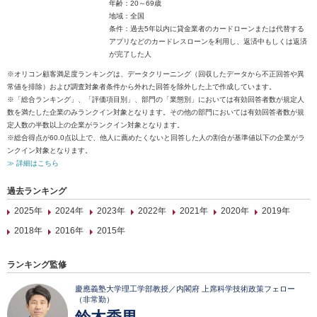
年齢：20～69歳
地域：全国
条件：過去5年以内に貸金業者のカードローンまたは代替する
アプリなどのカードレスローンを利用し、返済中もしくは返済
が完了した人
※オリコン顧客満足度ランキングは、データクリーニング（回収したデータから不正回答や異
常値を排除）および調査対象者条件から外れた回答を除外した上で作成しています。
※「総合ランキング」、「評価項目別」、部門の「業態別」においては有効回答者数が規定人
数を満たした企業のみランクイン対象となります。その他の部門においては有効回答者数が規
定人数の半数以上の企業がランクイン対象となります。
※総合得点が60.0点以上で、他人に薦めたくないと回答した人の割合が基準値以下の企業がラ
ンクイン対象となります。
≫ 詳細はこちら
過去ランキング
2025年
2024年
2023年
2022年
2021年
2020年
2019年
2018年
2016年
2015年
ランキング監修
慶應義塾大学理工学部教授／内閣府 上席科学技術政策フェロー
（非常勤）