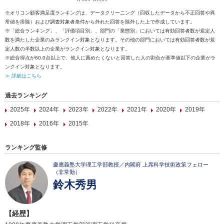
※オリコン顧客満足度ランキングは、データクリーニング（回収したデータから不正回答や異
常値を排除）および調査対象者条件から外れた回答を除外した上で作成しています。
※「総合ランキング」、「評価項目別」、部門の「業態別」においては有効回答者数が規定人
数を満たした企業のみランクイン対象となります。その他の部門においては有効回答者数が規
定人数の半数以上の企業がランクイン対象となります。
※総合得点が60.0点以上で、他人に薦めたくないと回答した人の割合が基準値以下の企業がラ
ンクイン対象となります。
≫ 詳細はこちら
過去ランキング
2025年
2024年
2023年
2022年
2021年
2020年
2019年
2018年
2016年
2015年
ランキング監修
慶應義塾大学理工学部教授／内閣府 上席科学技術政策フェロー
（非常勤）
鈴木秀男
【経歴】