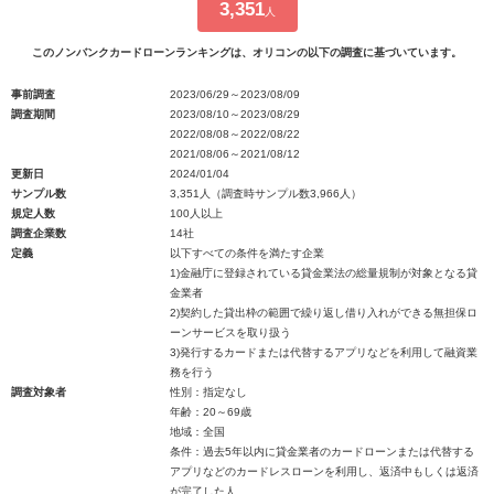
3,351
人
このノンバンクカードローンランキングは、オリコンの以下の調査に基づいています。
事前調査
2023/06/29～2023/08/09
調査期間
2023/08/10～2023/08/29
2022/08/08～2022/08/22
2021/08/06～2021/08/12
更新日
2024/01/04
サンプル数
3,351人（調査時サンプル数3,966人）
規定人数
100人以上
調査企業数
14社
定義
以下すべての条件を満たす企業
1)金融庁に登録されている貸金業法の総量規制が対象となる貸
金業者
2)契約した貸出枠の範囲で繰り返し借り入れができる無担保ロ
ーンサービスを取り扱う
3)発行するカードまたは代替するアプリなどを利用して融資業
務を行う
調査対象者
性別：指定なし
年齢：20～69歳
地域：全国
条件：過去5年以内に貸金業者のカードローンまたは代替する
アプリなどのカードレスローンを利用し、返済中もしくは返済
が完了した人