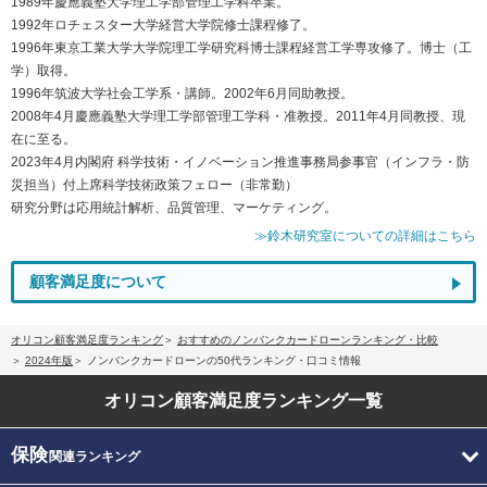
1989年慶應義塾大学理工学部管理工学科卒業。
1992年ロチェスター大学経営大学院修士課程修了。
1996年東京工業大学大学院理工学研究科博士課程経営工学専攻修了。博士（工
学）取得。
1996年筑波大学社会工学系・講師。2002年6月同助教授。
2008年4月慶應義塾大学理工学部管理工学科・准教授。2011年4月同教授、現
在に至る。
2023年4月内閣府 科学技術・イノベーション推進事務局参事官（インフラ・防
災担当）付上席科学技術政策フェロー（非常勤）
研究分野は応用統計解析、品質管理、マーケティング。
≫鈴木研究室についての詳細はこちら
顧客満足度について
オリコン顧客満足度ランキング
おすすめのノンバンクカードローンランキング・比較
2024年版
ノンバンクカードローンの50代ランキング・口コミ情報
オリコン顧客満足度
ランキング一覧
保険
関連ランキング