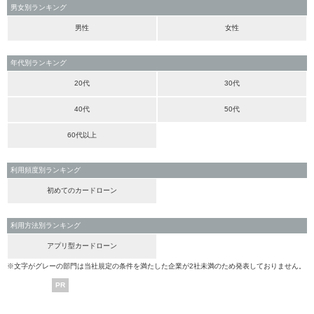
男女別ランキング
男性
女性
年代別ランキング
20代
30代
40代
50代
60代以上
利用頻度別ランキング
初めてのカードローン
利用方法別ランキング
アプリ型カードローン
※文字がグレーの部門は当社規定の条件を満たした企業が2社未満のため発表しておりません。
PR