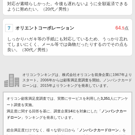
対応が素晴らしかった。今後も遅れないように全額返済できる
ように努めたい。（20代／男性）
オリエントコーポレーション
64
.5
点
しっかりハガキ等の手紙にも対応しているため、うっかり忘れ
てしまいにくく、メール等では偽物だったりするのでその点も
良い。（30代／男性）
オリコンランキングは、株式会社オリコンを前身企業に1967年より
スタート。2006年からは顧客満足度調査を開始。ノンバンクカード
ローンは、2015年よりランキングを発表しています。
オリコン顧客満足度調査では、実際にサービスを利用した
3,351
人にアンケ
ート調査を実施。
満足度に関する回答を基に、調査企業
14
社を対象にした「
ノンバンクカー
ドローン
」ランキングを発表しています。
総合満足度だけでなく、様々な切り口から「
ノンバンクカードローン
」を