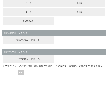
20代
30代
40代
50代
60代以上
利用頻度別ランキング
初めてのカードローン
利用方法別ランキング
アプリ型カードローン
※文字がグレーの部門は当社規定の条件を満たした企業が2社未満のため発表しておりません。
PR