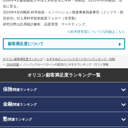
2008年4月慶應義塾大学理工学部管理工学科・准教授。2011年4月同教授、現
在に至る。
2023年4月内閣府 科学技術・イノベーション推進事務局参事官（インフラ・防
災担当）付上席科学技術政策フェロー（非常勤）
研究分野は応用統計解析、品質管理、マーケティング。
≫鈴木研究室についての詳細はこちら
顧客満足度について
オリコン顧客満足度ランキング
おすすめのノンバンクカードローンランキング・比較
2024年版
ノンバンクカードローンの返済のしやすさランキング・口コミ情報
オリコン顧客満足度
ランキング一覧
保険
関連ランキング
金融
関連ランキング
塾
関連ランキング