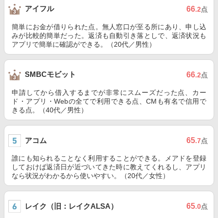
アイフル
66
.2
点
簡単にお金が借りられた点。無人窓口が至る所にあり、申し込
みが比較的簡単だった。返済も自動引き落としで、返済状況も
アプリで簡単に確認ができる。（20代／男性）
SMBCモビット
66
.2
点
申請してから借入するまでが非常にスムーズだった点、カー
ド・アプリ・Webの全てで利用できる点、CMも有名で信用で
きる点。（40代／男性）
アコム
65
.7
点
誰にも知られることなく利用することができる。メアドを登録
しておけば返済日が近づいてきた時に教えてくれるし、アプリ
なら状況がわかるから使いやすい。（20代／女性）
レイク（旧：レイクALSA）
65
.0
点