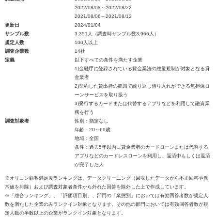
2022/08/08～2022/08/22
2021/08/06～2021/08/12
更新日
2024/01/04
サンプル数
3,351人（調査時サンプル数3,966人）
規定人数
100人以上
調査企業数
14社
定義
以下すべての条件を満たす企業
1)金融庁に登録されている貸金業法の総量規制が対象となる貸
金業者
2)契約した貸出枠の範囲で繰り返し借り入れができる無担保ロ
ーンサービスを取り扱う
3)発行するカードまたは代替するアプリなどを利用して融資業
務を行う
調査対象者
性別：指定なし
年齢：20～69歳
地域：全国
条件：過去5年以内に貸金業者のカードローンまたは代替する
アプリなどのカードレスローンを利用し、返済中もしくは返済
が完了した人
※オリコン顧客満足度ランキングは、データクリーニング（回収したデータから不正回答や異
常値を排除）および調査対象者条件から外れた回答を除外した上で作成しています。
※「総合ランキング」、「評価項目別」、部門の「業態別」においては有効回答者数が規定人
数を満たした企業のみランクイン対象となります。その他の部門においては有効回答者数が規
定人数の半数以上の企業がランクイン対象となります。