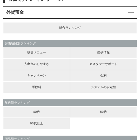
外貨預金
総合ランキング
評価項目別ランキング
取引メニュー
提供情報
入出金のしやすさ
カスタマーサポート
キャンペーン
金利
手数料
システムの安定性
年代別ランキング
40代
50代
60代以上
商品別ランキング