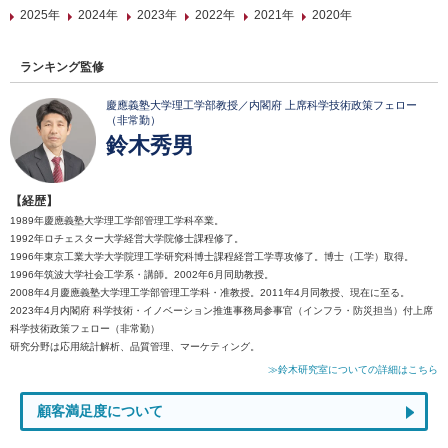
2025年
2024年
2023年
2022年
2021年
2020年
ランキング監修
慶應義塾大学理工学部教授／内閣府 上席科学技術政策フェロー
（非常勤）
鈴木秀男
【経歴】
1989年慶應義塾大学理工学部管理工学科卒業。
1992年ロチェスター大学経営大学院修士課程修了。
1996年東京工業大学大学院理工学研究科博士課程経営工学専攻修了。博士（工学）取得。
1996年筑波大学社会工学系・講師。2002年6月同助教授。
2008年4月慶應義塾大学理工学部管理工学科・准教授。2011年4月同教授、現在に至る。
2023年4月内閣府 科学技術・イノベーション推進事務局参事官（インフラ・防災担当）付上席
科学技術政策フェロー（非常勤）
研究分野は応用統計解析、品質管理、マーケティング。
≫鈴木研究室についての詳細はこちら
顧客満足度について