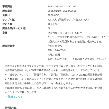
事前調査
2025/11/04～2026/01/09
調査期間
2026/01/10～2026/02/16
更新日
2026/06/01
サンプル数
4,514人（調査時サンプル数4,877人）
規定人数
100人以上
調査企業(サービス)数
68
定義
外貨預金を取り扱っている銀行
ただし、対面での取引のみに対応している銀行、また
は法人のみを取引対象とする銀行は対象外とする。
調査対象者
性別：指定なし
年齢：18～74歳
地域：全国
条件：1年に1回以上、外貨の購入や売却をしている人
※オリコン顧客満足度ランキングは、データクリーニング（回収したデータから不正回答
や異常値を排除）および調査対象者条件から外れた回答を除外した上で作成しています。
※「総合ランキング」、「評価項目別」、部門の「業態別」においては有効回答者数が規
定人数を満たした企業のみランクイン対象となります。その他の部門においては有効回答
者数が規定人数の半数以上の企業がランクイン対象となります。
※総合得点が60.0点以上で、他人に薦めたくないと回答した人の割合が基準値以下の企業
がランクイン対象となります。
≫ 詳細はこちら
設問内容