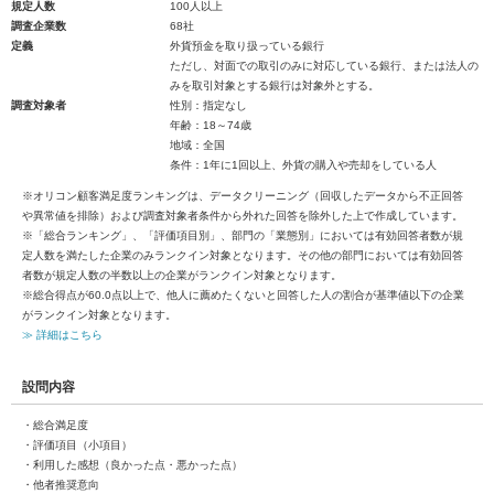
規定人数
100人以上
調査企業数
68社
定義
外貨預金を取り扱っている銀行
ただし、対面での取引のみに対応している銀行、または法人の
みを取引対象とする銀行は対象外とする。
調査対象者
性別：指定なし
年齢：18～74歳
地域：全国
条件：1年に1回以上、外貨の購入や売却をしている人
※オリコン顧客満足度ランキングは、データクリーニング（回収したデータから不正回答
や異常値を排除）および調査対象者条件から外れた回答を除外した上で作成しています。
※「総合ランキング」、「評価項目別」、部門の「業態別」においては有効回答者数が規
定人数を満たした企業のみランクイン対象となります。その他の部門においては有効回答
者数が規定人数の半数以上の企業がランクイン対象となります。
※総合得点が60.0点以上で、他人に薦めたくないと回答した人の割合が基準値以下の企業
がランクイン対象となります。
≫ 詳細はこちら
設問内容
・総合満足度
・評価項目（小項目）
・利用した感想（良かった点・悪かった点）
・他者推奨意向