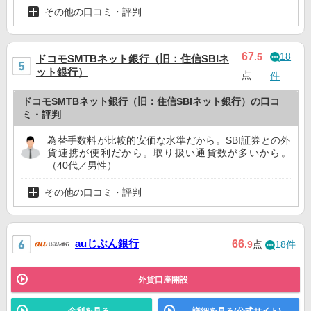
その他の口コミ・評判
18
67
.5
ドコモSMTBネット銀行（旧：住信SBIネ
ット銀行）
点
件
ドコモSMTBネット銀行（旧：住信SBIネット銀行）の口コ
ミ・評判
為替手数料が比較的安価な水準だから。SBI証券との外
貨連携が便利だから。取り扱い通貨数が多いから。
（40代／男性）
その他の口コミ・評判
auじぶん銀行
66
.9
点
18件
外貨口座開設
金利を見る
詳細を見る(公式サイト)