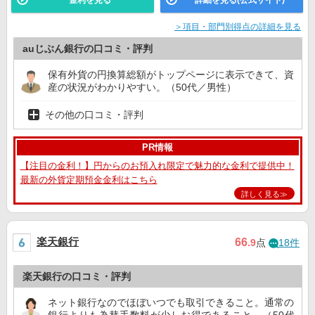
＞項目・部門別得点の詳細を見る
auじぶん銀行の口コミ・評判
保有外貨の円換算総額がトップページに表示できて、資
産の状況がわかりやすい。（50代／男性）
その他の口コミ・評判
PR情報
【注目の金利！】円からのお預入れ限定で魅力的な金利で提供中！
最新の外貨定期預金金利はこちら
詳しく見る≫
楽天銀行
66
.9
点
18件
楽天銀行の口コミ・評判
ネット銀行なのでほぼいつでも取引できること。通常の
銀行よりも為替手数料が少しお得であること。（50代