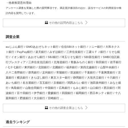
・他者推奨意向理由
アンケート調査を実施した際の質問事項です。満足度評価項目のほか、該当サービスの利用状況や検
討内容を質問しています。
その他の設問内容はこちら
調査企業
auじぶん銀行 / GMOあおぞらネット銀行 / 住信SBIネット銀行 / ソニー銀行 / 大和ネクス
ト銀行 / PayPay銀行 / 楽天銀行 / みずほ銀行 / 三井住友銀行 / 三菱ＵＦＪ銀行 / りそな銀
行 / イオン銀行 / あおぞら銀行 / SBJ銀行 / 埼玉りそな銀行 / SBI新生銀行 / SMBC信託銀
行プレスティア / 三井住友信託銀行 / 北海道銀行 / 青森みちのく銀行 / 秋田銀行 / 岩手銀行
/ 七十七銀行 / 東邦銀行 / 北陸銀行 / 北國銀行 / 福井銀行 / 第四北越銀行 / 山梨中央銀行 /
八十二長野銀行 / 群馬銀行 / 足利銀行 / 常陽銀行 / 筑波銀行 / 千葉銀行 / 千葉興業銀行 / 京
葉銀行 / 横浜銀行 / きらぼし銀行 / 東京スター銀行 / 静岡銀行 / 大垣共立銀行 / 十六銀行 /
あいち銀行 / 名古屋銀行 / 百五銀行 / 京都銀行 / 関西みらい銀行 / 池田泉州銀行 / みなと銀
行 / 鳥取銀行 / 山陰合同銀行 / 中国銀行 / 広島銀行 / もみじ銀行 / 山口銀行 / 西京銀行 / 阿
波銀行 / 百十四銀行 / 伊予銀行 / 愛媛銀行 / 四国銀行 / 福岡銀行 / 西日本シティ銀行 / 十八
親和銀行 / 肥後銀行 / 大分銀行 / 宮崎銀行 ...
その他の調査企業はこちら
過去ランキング