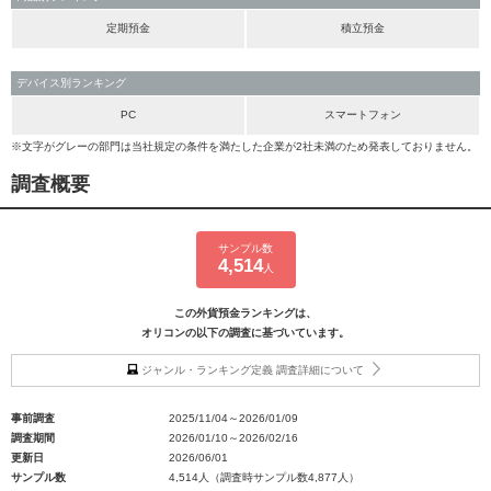
定期預金
積立預金
デバイス別ランキング
PC
スマートフォン
※文字がグレーの部門は当社規定の条件を満たした企業が2社未満のため発表しておりません。
調査概要
サンプル数
4,514
人
この外貨預金ランキングは、
オリコンの以下の調査に基づいています。
ジャンル・ランキング定義 調査詳細について
事前調査
2025/11/04～2026/01/09
調査期間
2026/01/10～2026/02/16
更新日
2026/06/01
サンプル数
4,514人（調査時サンプル数4,877人）