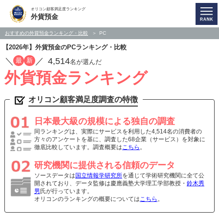
オリコン顧客満足度ランキング
外貨預金
おすすめの外貨預金ランキング・比較
PC
【2026年】外貨預金のPCランキング・比較
／
／
4,514
最
新
名が選んだ
外貨預金ランキング
オリコン顧客満足度調査の特徴
日本最大級の規模による独自の調査
同ランキングは、実際にサービスを利用した4,514名の消費者の
方々のアンケートを基に、調査した68企業（サービス）を対象に
徹底比較しています。調査概要は
こちら
。
研究機関に提供される信頼のデータ
ソースデータは
国立情報学研究所
を通じて学術研究機関に全て公
開されており、データ監修は慶應義塾大学理工学部教授・
鈴木秀
男
氏が行っています。
オリコンのランキングの概要については
こちら
。