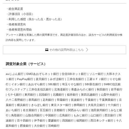
・総合満足度
・評価項目（小項目）
・利用した感想（良かった点・悪かった点）
・他者推奨意向
・他者推奨意向理由
アンケート調査を実施した際の質問事項です。満足度評価項目のほか、該当サービスの利用状況や検
討内容を質問しています。
その他の設問内容はこちら
調査対象企業（サービス）
auじぶん銀行 | GMOあおぞらネット銀行 | 住信SBIネット銀行 | ソニー銀行 | 大和ネクス
ト銀行 | PayPay銀行 | 楽天銀行 | みずほ銀行 | 三井住友銀行 | 三菱ＵＦＪ銀行 | りそな銀
行 | イオン銀行 | あおぞら銀行 | SBJ銀行 | 埼玉りそな銀行 | SBI新生銀行 | SMBC信託銀
行プレスティア | 三井住友信託銀行 | 北海道銀行 | 青森みちのく銀行 | 秋田銀行 | 岩手銀行
| 七十七銀行 | 東邦銀行 | 北陸銀行 | 北國銀行 | 福井銀行 | 第四北越銀行 | 山梨中央銀行 |
八十二長野銀行 | 群馬銀行 | 足利銀行 | 常陽銀行 | 筑波銀行 | 千葉銀行 | 千葉興業銀行 | 京
葉銀行 | 横浜銀行 | きらぼし銀行 | 東京スター銀行 | 静岡銀行 | 大垣共立銀行 | 十六銀行 |
あいち銀行 | 名古屋銀行 | 百五銀行 | 京都銀行 | 関西みらい銀行 | 池田泉州銀行 | みなと銀
行 | 鳥取銀行 | 山陰合同銀行 | 中国銀行 | 広島銀行 | もみじ銀行 | 山口銀行 | 西京銀行 | 阿
波銀行 | 百十四銀行 | 伊予銀行 | 愛媛銀行 | 四国銀行 | 福岡銀行 | 西日本シティ銀行 | 十八
親和銀行 | 肥後銀行 | 大分銀行 | 宮崎銀行