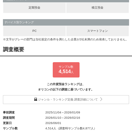
定期預金
積立預金
デバイス別ランキング
PC
スマートフォン
※文字がグレーの部門は当社規定の条件を満たした企業が2社未満のため発表しておりません。
調査概要
サンプル数
4,514
人
この外貨預金ランキングは、
オリコンの以下の調査に基づいています。
ジャンル・ランキング定義 調査詳細について
事前調査
2025/11/04～2026/01/09
調査期間
2026/01/10～2026/02/16
更新日
2026/06/01
サンプル数
4,514人（調査時サンプル数4,877人）