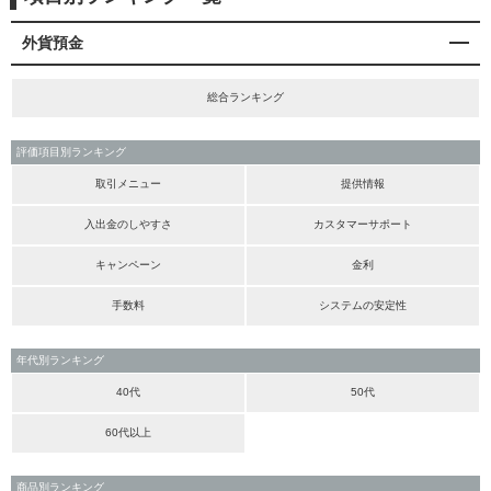
外貨預金
総合ランキング
評価項目別ランキング
取引メニュー
提供情報
入出金のしやすさ
カスタマーサポート
キャンペーン
金利
手数料
システムの安定性
年代別ランキング
40代
50代
60代以上
商品別ランキング