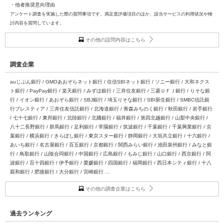
・他者推奨意向理由
アンケート調査を実施した際の質問事項です。満足度評価項目のほか、該当サービスの利用状況や検
討内容を質問しています。
その他の設問内容はこちら
調査企業
auじぶん銀行 / GMOあおぞらネット銀行 / 住信SBIネット銀行 / ソニー銀行 / 大和ネクス
ト銀行 / PayPay銀行 / 楽天銀行 / みずほ銀行 / 三井住友銀行 / 三菱ＵＦＪ銀行 / りそな銀
行 / イオン銀行 / あおぞら銀行 / SBJ銀行 / 埼玉りそな銀行 / SBI新生銀行 / SMBC信託銀
行プレスティア / 三井住友信託銀行 / 北海道銀行 / 青森みちのく銀行 / 秋田銀行 / 岩手銀行
/ 七十七銀行 / 東邦銀行 / 北陸銀行 / 北國銀行 / 福井銀行 / 第四北越銀行 / 山梨中央銀行 /
八十二長野銀行 / 群馬銀行 / 足利銀行 / 常陽銀行 / 筑波銀行 / 千葉銀行 / 千葉興業銀行 / 京
葉銀行 / 横浜銀行 / きらぼし銀行 / 東京スター銀行 / 静岡銀行 / 大垣共立銀行 / 十六銀行 /
あいち銀行 / 名古屋銀行 / 百五銀行 / 京都銀行 / 関西みらい銀行 / 池田泉州銀行 / みなと銀
行 / 鳥取銀行 / 山陰合同銀行 / 中国銀行 / 広島銀行 / もみじ銀行 / 山口銀行 / 西京銀行 / 阿
波銀行 / 百十四銀行 / 伊予銀行 / 愛媛銀行 / 四国銀行 / 福岡銀行 / 西日本シティ銀行 / 十八
親和銀行 / 肥後銀行 / 大分銀行 / 宮崎銀行 ...
その他の調査企業はこちら
過去ランキング