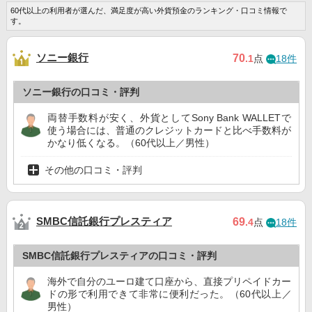
60代以上の利用者が選んだ、満足度が高い外貨預金のランキング・口コミ情報で
す。
ソニー銀行
70
.1
点
18件
ソニー銀行の口コミ・評判
両替手数料が安く、外貨としてSony Bank WALLETで
使う場合には、普通のクレジットカードと比べ手数料が
かなり低くなる。（60代以上／男性）
その他の口コミ・評判
SMBC信託銀行プレスティア
69
.4
点
18件
SMBC信託銀行プレスティアの口コミ・評判
海外で自分のユーロ建て口座から、直接プリペイドカー
ドの形で利用できて非常に便利だった。（60代以上／
男性）