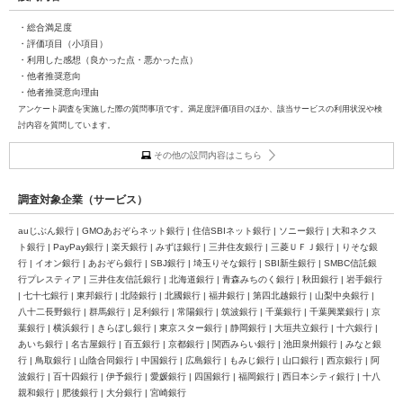
・総合満足度
・評価項目（小項目）
・利用した感想（良かった点・悪かった点）
・他者推奨意向
・他者推奨意向理由
アンケート調査を実施した際の質問事項です。満足度評価項目のほか、該当サービスの利用状況や検
討内容を質問しています。
その他の設問内容はこちら
調査対象企業（サービス）
auじぶん銀行 | GMOあおぞらネット銀行 | 住信SBIネット銀行 | ソニー銀行 | 大和ネクス
ト銀行 | PayPay銀行 | 楽天銀行 | みずほ銀行 | 三井住友銀行 | 三菱ＵＦＪ銀行 | りそな銀
行 | イオン銀行 | あおぞら銀行 | SBJ銀行 | 埼玉りそな銀行 | SBI新生銀行 | SMBC信託銀
行プレスティア | 三井住友信託銀行 | 北海道銀行 | 青森みちのく銀行 | 秋田銀行 | 岩手銀行
| 七十七銀行 | 東邦銀行 | 北陸銀行 | 北國銀行 | 福井銀行 | 第四北越銀行 | 山梨中央銀行 |
八十二長野銀行 | 群馬銀行 | 足利銀行 | 常陽銀行 | 筑波銀行 | 千葉銀行 | 千葉興業銀行 | 京
葉銀行 | 横浜銀行 | きらぼし銀行 | 東京スター銀行 | 静岡銀行 | 大垣共立銀行 | 十六銀行 |
あいち銀行 | 名古屋銀行 | 百五銀行 | 京都銀行 | 関西みらい銀行 | 池田泉州銀行 | みなと銀
行 | 鳥取銀行 | 山陰合同銀行 | 中国銀行 | 広島銀行 | もみじ銀行 | 山口銀行 | 西京銀行 | 阿
波銀行 | 百十四銀行 | 伊予銀行 | 愛媛銀行 | 四国銀行 | 福岡銀行 | 西日本シティ銀行 | 十八
親和銀行 | 肥後銀行 | 大分銀行 | 宮崎銀行