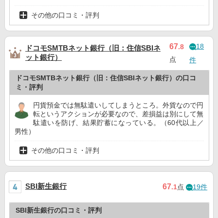
その他の口コミ・評判
18
67
.8
ドコモSMTBネット銀行（旧：住信SBIネ
ット銀行）
点
件
ドコモSMTBネット銀行（旧：住信SBIネット銀行）の口コ
ミ・評判
円貨預金では無駄遣いしてしまうところ。外貨なので円
転というアクションが必要なので、差損益は別にして無
駄遣いを防げ、結果貯蓄になっている。（60代以上／
男性）
その他の口コミ・評判
SBI新生銀行
67
.1
点
19件
SBI新生銀行の口コミ・評判