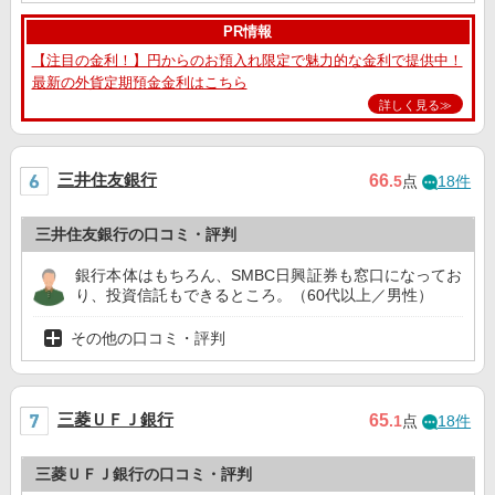
PR情報
【注目の金利！】円からのお預入れ限定で魅力的な金利で提供中！
最新の外貨定期預金金利はこちら
詳しく見る≫
三井住友銀行
66
.5
点
18件
三井住友銀行の口コミ・評判
銀行本体はもちろん、SMBC日興証券も窓口になってお
り、投資信託もできるところ。（60代以上／男性）
その他の口コミ・評判
三菱ＵＦＪ銀行
65
.1
点
18件
三菱ＵＦＪ銀行の口コミ・評判