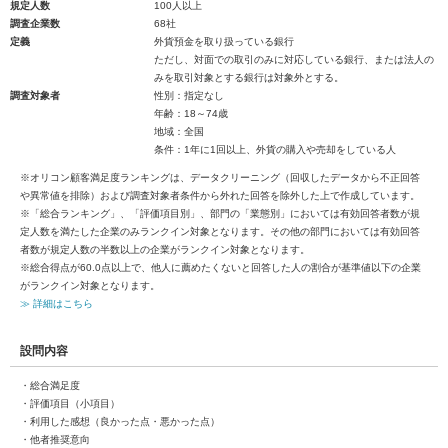
規定人数
100人以上
調査企業数
68社
定義
外貨預金を取り扱っている銀行
ただし、対面での取引のみに対応している銀行、または法人の
みを取引対象とする銀行は対象外とする。
調査対象者
性別：指定なし
年齢：18～74歳
地域：全国
条件：1年に1回以上、外貨の購入や売却をしている人
※オリコン顧客満足度ランキングは、データクリーニング（回収したデータから不正回答
や異常値を排除）および調査対象者条件から外れた回答を除外した上で作成しています。
※「総合ランキング」、「評価項目別」、部門の「業態別」においては有効回答者数が規
定人数を満たした企業のみランクイン対象となります。その他の部門においては有効回答
者数が規定人数の半数以上の企業がランクイン対象となります。
※総合得点が60.0点以上で、他人に薦めたくないと回答した人の割合が基準値以下の企業
がランクイン対象となります。
≫ 詳細はこちら
設問内容
・総合満足度
・評価項目（小項目）
・利用した感想（良かった点・悪かった点）
・他者推奨意向