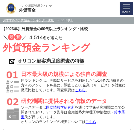
オリコン顧客満足度ランキング
外貨預金
おすすめの外貨預金ランキング・比較
60代以上
【2026年】外貨預金の60代以上ランキング・比較
／
／
4,514
最
新
名が選んだ
外貨預金ランキング
オリコン顧客満足度調査の特徴
日本最大級の規模による独自の調査
同ランキングは、実際にサービスを利用した4,514名の消費者の
方々のアンケートを基に、調査した68企業（サービス）を対象に
徹底比較しています。調査概要は
こちら
。
研究機関に提供される信頼のデータ
ソースデータは
国立情報学研究所
を通じて学術研究機関に全て公
開されており、データ監修は慶應義塾大学理工学部教授・
鈴木秀
男
氏が行っています。
オリコンのランキングの概要については
こちら
。