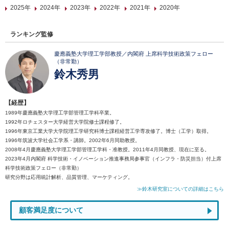
2025年
2024年
2023年
2022年
2021年
2020年
ランキング監修
慶應義塾大学理工学部教授／内閣府 上席科学技術政策フェロー
（非常勤）
鈴木秀男
【経歴】
1989年慶應義塾大学理工学部管理工学科卒業。
1992年ロチェスター大学経営大学院修士課程修了。
1996年東京工業大学大学院理工学研究科博士課程経営工学専攻修了。博士（工学）取得。
1996年筑波大学社会工学系・講師。2002年6月同助教授。
2008年4月慶應義塾大学理工学部管理工学科・准教授。2011年4月同教授、現在に至る。
2023年4月内閣府 科学技術・イノベーション推進事務局参事官（インフラ・防災担当）付上席
科学技術政策フェロー（非常勤）
研究分野は応用統計解析、品質管理、マーケティング。
≫鈴木研究室についての詳細はこちら
顧客満足度について