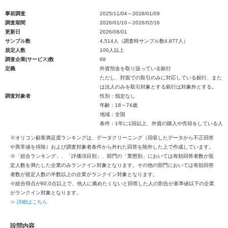
事前調査
2025/11/04～2026/01/09
調査期間
2026/01/10～2026/02/16
更新日
2026/06/01
サンプル数
4,514人（調査時サンプル数4,877人）
規定人数
100人以上
調査企業(サービス)数
68
定義
外貨預金を取り扱っている銀行
ただし、対面での取引のみに対応している銀行、また
は法人のみを取引対象とする銀行は対象外とする。
調査対象者
性別：指定なし
年齢：18～74歳
地域：全国
条件：1年に1回以上、外貨の購入や売却をしている人
※オリコン顧客満足度ランキングは、データクリーニング（回収したデータから不正回答
や異常値を排除）および調査対象者条件から外れた回答を除外した上で作成しています。
※「総合ランキング」、「評価項目別」、部門の「業態別」においては有効回答者数が規
定人数を満たした企業のみランクイン対象となります。その他の部門においては有効回答
者数が規定人数の半数以上の企業がランクイン対象となります。
※総合得点が60.0点以上で、他人に薦めたくないと回答した人の割合が基準値以下の企業
がランクイン対象となります。
≫ 詳細はこちら
設問内容